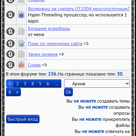
8
Возможно ли сделать UT2004 многопоточным?
Hyper-Threading процессор, но используется 1
ядро
Большие юзербары
от меня
План по переделке сайта
6
Звуки оружия
2
Слова
…
В этом форуме тем:
236
. На странице показано тем:
30
.
67
1
2
3
4
5
6
…
8
»
Вы
не можете
создавать темы
Вы
не можете
создавать
опросы
Вы
не можете
прикреплять
файлы
Вы
не можете
отвечать на