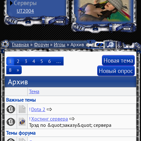
Серверы
UT2004
Главная
»
Форум
»
Игры
» Архив
Новая тема
1
2
3
4
5
6
…
8
»
Новый опрос
Архив
Тема
Важные темы
Dota 2
…
Хостинг сервера
…
183
Трэд по &quot;заказу&quot; сервера
41
Темы форума