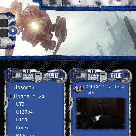
Новости
DM-DOM-Castle of
­
Fate
Дополнения
UT3
UT2004
UT99
Unreal
RT-Карты