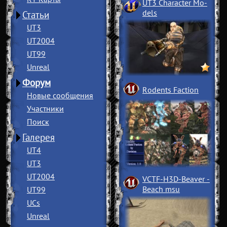
UT3 Character Mo
­
dels
Статьи
UT3
UT2004
UT99
Unreal
Форум
Rodents Faction
Новые сообщения
Участники
Поиск
Галерея
UT4
UT3
UT2004
VCTF-H3D-Beaver
­
Beach msu
UT99
UCs
Unreal