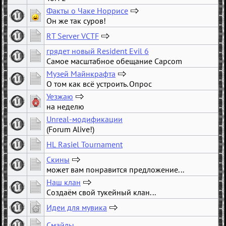
324
Факты о Чаке Норрисе
…
Он же так суров!
7
RT Server VCTF
4
грядет новый Resident Evil 6
Самое масштабное обещание Capcom
Музей Майнкрафта
О том как всё устроить. Опрос
5
Уезжаю
…
на неделю
15
Unreal-модификации
(Forum Alive!)
HL Rasiel Tournament
Скины
может вам понравится предложение...
4
Нaш клaн
…
Создaём свой тукeйный клaн...
15
Идеи для мувика
…
Смайлы