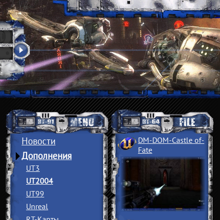
Новости
DM-DOM-Castle of
­
Fate
Дополнения
UT3
UT2004
UT99
Unreal
RT-Карты