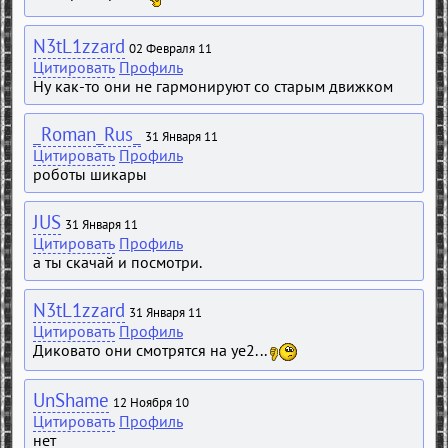
N3tL1zzard
02 Февраля 11
Цитировать
Профиль
Ну как-то они не гармонируют со старым движком
_Roman_Rus_
31 Января 11
Цитировать
Профиль
роботы шикары
JUS
31 Января 11
Цитировать
Профиль
а ты скачай и посмотри.
N3tL1zzard
31 Января 11
Цитировать
Профиль
Диковато они смотрятся на уе2...
UnShame
12 Ноября 10
Цитировать
Профиль
нет