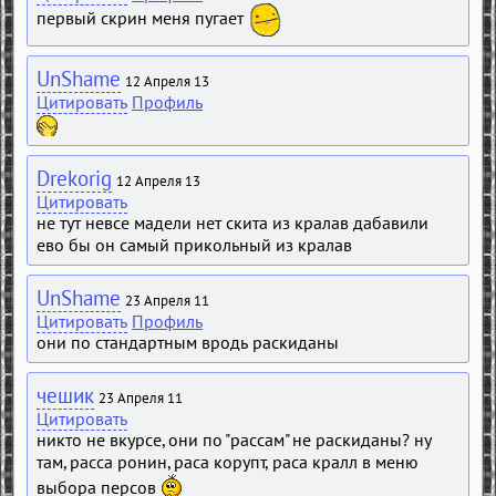
первый скрин меня пугает
UnShame
12 Апреля 13
Цитировать
Профиль
Drekorig
12 Апреля 13
Цитировать
не тут невсе мадели нет скита из кралав дабавили
ево бы он самый прикольный из кралав
UnShame
23 Апреля 11
Цитировать
Профиль
они по стандартным вродь раскиданы
чешик
23 Апреля 11
Цитировать
никто не вкурсе, они по "рассам" не раскиданы? ну
там, расса ронин, раса корупт, раса кралл в меню
выбора персов