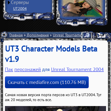
Серверы
UT2004
Главная
»
Дополнения
»
Unreal Tournament 2004
»
Персо
UT3 Character Models Beta
v1.9
Пак
персонажей
для
Unreal Tournament 2004
Скачать с mediafire.com (110.76 MB)
Самая новая версия порта персов из UT3 в UT2004. Тут
аж 20 моделей, то есть все.