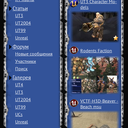
UT3 Character Mo
­
dels
Статьи
UT3
UT2004
UT99
Unreal
Форум
Rodents Faction
Новые сообщения
Участники
Поиск
Галерея
UT4
UT3
UT2004
VCTF-H3D-Beaver
­
Beach msu
UT99
UCs
Unreal