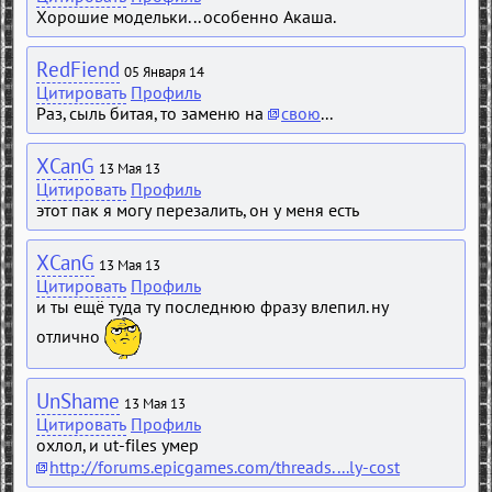
Хорошие модельки... особенно Акаша.
RedFiend
05 Января 14
Цитировать
Профиль
Раз, сыль битая, то заменю на
свою
...
XCanG
13 Мая 13
Цитировать
Профиль
этот пак я могу перезалить, он у меня есть
XCanG
13 Мая 13
Цитировать
Профиль
и ты ещё туда ту последнюю фразу влепил. ну
отлично
UnShame
13 Мая 13
Цитировать
Профиль
охлол, и ut-files умер
http://forums.epicgames.com/threads....ly-cost