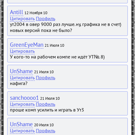
Antill
12 Ноября 10
Цитировать
Профиль
ут2004 в овер 9000 раз лучше. ну, графика не в счет)
новых версий пока не было?
GreenEyeMan
21 Июля 10
Цитировать
У кого-то на рабочем компе не идёт УТ№. 8)
UnShame
21 Июля 10
Цитировать
Профиль
нафига?
sanchoooo1
21 Июля 10
Цитировать
Профиль
проше комп усилить и играть в Ут3
UnShame
20 Июля 10
Цитировать
Профиль