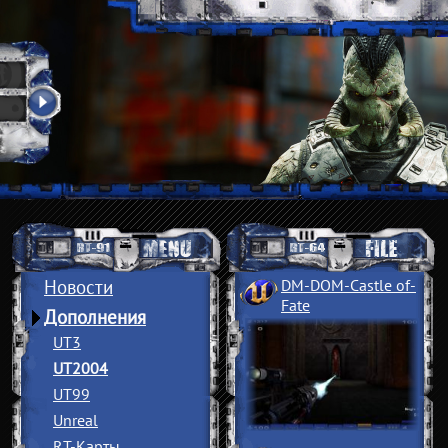
Новости
DM-DOM-Castle of
­
Fate
Дополнения
UT3
UT2004
UT99
Unreal
RT-Карты