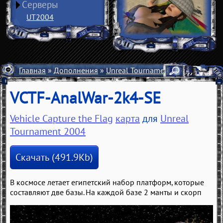
Серверы
UT2004
Главная
»
Дополнения
»
Unreal Tournament 2004
»
Карты
VCTF-AnalWar-2k4-SE
Vehicle Capture the Flag
карта
для
Unreal
Tournament 2004
Скачать (491.9Kb)
В космосе летает египетский набор платформ, которые
составляют две базы. На каждой базе 2 манты и скорп