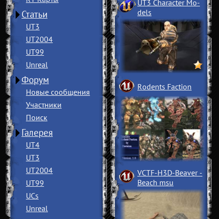
UT3 Character Mo
­
dels
Статьи
UT3
UT2004
UT99
Unreal
Форум
Rodents Faction
Новые сообщения
Участники
Поиск
Галерея
UT4
UT3
UT2004
VCTF-H3D-Beaver
­
Beach msu
UT99
UCs
Unreal