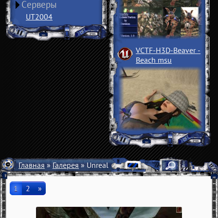
Серверы
UT2004
VCTF-H3D-Beaver
­
Beach msu
Главная
»
Галерея
» Unreal
1
2
»