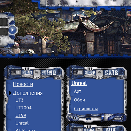
Unreal
Новости
Арт
Дополнения
Обои
UT3
UT2004
Скриншоты
UT99
Unreal
RT-Карты