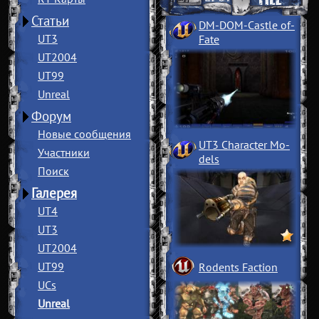
Статьи
DM-DOM-Castle of
­
UT3
Fate
UT2004
UT99
Unreal
Форум
Новые сообщения
UT3 Character Mo
­
Участники
dels
Поиск
Галерея
UT4
UT3
UT2004
UT99
Rodents Faction
UCs
Unreal