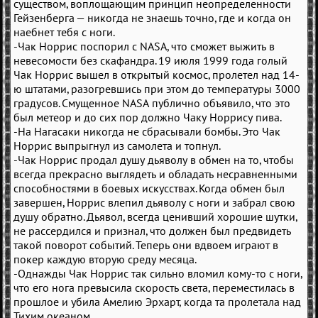
существом, воплощающим принцип неопределенности
Гейзенберга — никогда не знаешь точно, где и когда он
наебнет тебя с ноги.
-Чак Норрис поспорил с NASA, что сможет выжить в
невесомости без скафандра. 19 июля 1999 года голый
Чак Норрис вышел в открытый космос, пролетел над 14-
ю штатами, разогревшись при этом до температуры 3000
градусов. Смущенное NASA публично объявило, что это
был метеор и до сих пор должно Чаку Норрису пива.
-На Нагасаки никогда не сбрасывали бомбы. Это Чак
Норрис выпрыгнул из самолета и топнул.
-Чак Норрис продал душу дьяволу в обмен на то, чтобы
всегда прекрасно выглядеть и обладать несравненными
способностями в боевых искусствах. Когда обмен был
завершен, Норрис влепил дьяволу с ноги и забрал свою
душу обратно. Дьявол, всегда ценивший хорошие шутки,
не рассердился и признал, что должен был предвидеть
такой поворот событий. Теперь они вдвоем играют в
покер каждую вторую среду месяца.
-Однажды Чак Норрис так сильно вломил кому-то с ноги,
что его нога превысила скорость света, переместилась в
прошлое и убила Амелию Эрхарт, когда та пролетала над
Тихим океаном.