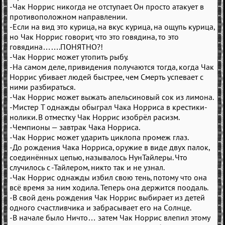
-Чак Норрис никогда не отступает. Он просто атакует в
противоположном направлении.
-Если на вид это курица, на вкус курица, на ощупь курица,
но Чак Норрис говорит, что это говядина, то это
говядина…….ПОНЯТНО?!
-Чак Норрис может утопить рыбу.
-На самом деле, привидения получаются тогда, когда Чак
Норрис убивает людей быстрее, чем Смерть успевает с
ними разбираться.
-Чак Норрис может выжать апельсиновый сок из лимона.
-Мистер Т однажды обыграл Чака Норриса в крестики-
нолики. В отместку Чак Норрис изобрёл расизм.
-Чемпионы — завтрак Чака Норриса.
-Чак Норрис может ударить циклопа промеж глаз.
-До рождения Чака Норриса, оружие в виде двух палок,
соединённых цепью, называлось НунТайлеры. Что
случилось с -Тайлером, никто так и не узнал.
-Чак Норрис однажды избил свою тень, потому что она
всё время за ним ходила. Теперь она держится поодаль.
-В свой день рождения Чак Норрис выбирает из детей
одного счастливчика и забрасывает его на Солнце.
-В начале было Ничто… затем Чак Норрис влепил этому