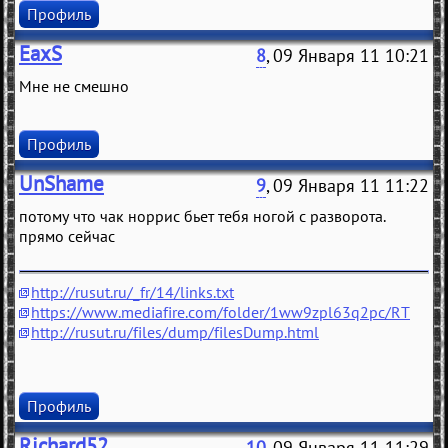
Профиль
EaxS
8
, 09 Января 11 10:21
Мне не смешно
Профиль
UnShame
9
, 09 Января 11 11:22
потому что чак норрис бьет тебя ногой с разворота.
прямо сейчас
http://rusut.ru/_fr/14/links.txt
https://www.mediafire.com/folder/1ww9zpl63q2pc/RT
http://rusut.ru/files/dump/filesDump.html
Профиль
Richard52
10
, 09 Января 11 11:29