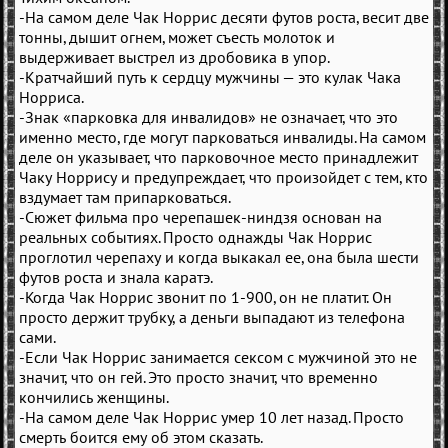
-На самом деле Чак Норрис десяти футов роста, весит две
тонны, дышит огнем, может съесть молоток и
выдерживает выстрел из дробовика в упор.
-Кратчайший путь к сердцу мужчины — это кулак Чака
Норриса.
-Знак «парковка для инвалидов» не означает, что это
именно место, где могут парковаться инвалиды. На самом
деле он указывает, что парковочное место принадлежит
Чаку Норрису и предупреждает, что произойдет с тем, кто
вздумает там припарковаться.
-Сюжет фильма про черепашек-ниндзя основан на
реальных событиях. Просто однажды Чак Норрис
проглотил черепаху и когда выкакал ее, она была шести
футов роста и знала каратэ.
-Когда Чак Норрис звонит по 1-900, он не платит. Он
просто держит трубку, а деньги выпадают из телефона
сами.
-Если Чак Норрис занимается сексом с мужчиной это не
значит, что он гей. Это просто значит, что временно
кончились женщины.
-На самом деле Чак Норрис умер 10 лет назад. Просто
смерть боится ему об этом сказать.