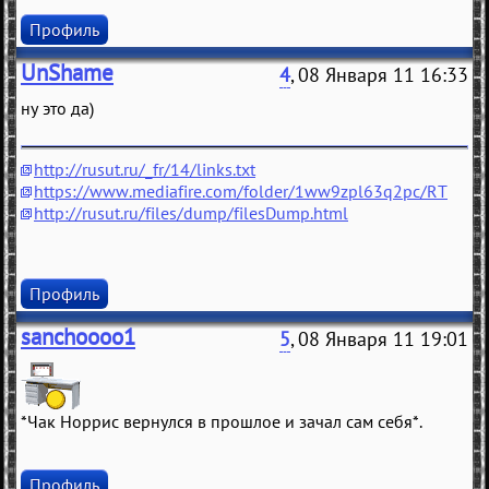
Профиль
UnShame
4
, 08 Января 11 16:33
ну это да)
http://rusut.ru/_fr/14/links.txt
https://www.mediafire.com/folder/1ww9zpl63q2pc/RT
http://rusut.ru/files/dump/filesDump.html
Профиль
sanchoooo1
5
, 08 Января 11 19:01
*Чак Норрис вернулся в прошлое и зачал сам себя*.
Профиль