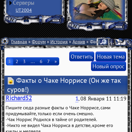
Серверы
UT2004
Главная
»
Форум
»
История
»
Архив
» Факты о Чаке Норр
Ответить
Новая тема
1
2
3
…
6
7
»
Новый опрос
Факты о Чаке Норрисе
(Он же так
суров!)
Richard52
1
, 08 Января 11 11:19
Пишите сюда разные факты о Чаке Норрисе, сами
придумывайте, только если очень смешно.
-Чак Норрис Родился в тайне от родителей.
-Никто не видел Чака Норриса в детстве, кроме его
куклы и медведя.