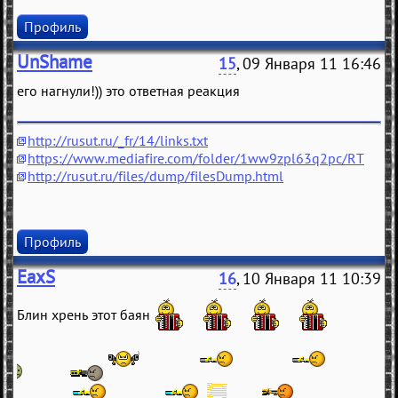
Профиль
UnShame
15
, 09 Января 11 16:46
его нагнули!)) это ответная реакция
http://rusut.ru/_fr/14/links.txt
https://www.mediafire.com/folder/1ww9zpl63q2pc/RT
http://rusut.ru/files/dump/filesDump.html
Профиль
EaxS
16
, 10 Января 11 10:39
Блин хрень этот баян