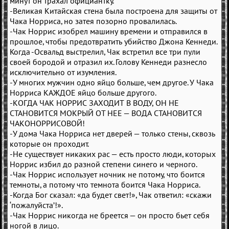
минут он трахал официантку.
-Великая Китайская стена была построена для защиты от
Чака Норриса, но затея позорно провалилась.
-Чак Норрис изобрел машину времени и отправился в
прошлое, чтобы предотвратить убийство Джона Кеннеди.
Когда -Освальд выстрелил, Чак встретил все три пули
своей бородой и отразил их. Голову Кеннеди разнесло
исключительно от изумления.
-У многих мужчин одно яйцо больше, чем другое. У Чака
Норриса КАЖДОЕ яйцо больше другого.
-КОГДА ЧАК НОРРИС ЗАХОДИТ В ВОДУ, ОН НЕ
СТАНОВИТСЯ МОКРЫЙ ОТ НЕЕ — ВОДА СТАНОВИТСЯ
ЧАКОНОРРИСОВОЙ!
-У дома Чака Норриса нет дверей — только стены, сквозь
которые он проходит.
-Не существует никаких рас — есть просто люди, которых
Норрис избил до разной степени синего и черного.
-Чак Норрис использует ночник не потому, что боится
темноты, а потому что темнота боится Чака Норриса.
-Когда Бог сказал: «да будет свет!», Чак ответил: «скажи
‘пожалуйста’!».
-Чак Норрис никогда не бреется — он просто бьет себя
ногой в лицо.