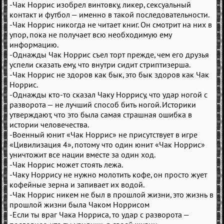
-Чак Норрис изобрел винтовку, ликер, сексуальный
контакт и футбол — именно в такой последовательности.
-Чак Норрис никогда не читает книг. Он смотрит на них в
упор, пока не получает всю необходимую ему
информацию.
-Однажды Чак Норрис съел торт прежде, чем его друзья
успели сказать ему, что внутри сидит стриптизерша.
-Чак Норрис не здоров как бык, это бык здоров как Чак
Норрис.
-Однажды кто-то сказал Чаку Норрису, что удар ногой с
разворота — не лучший способ бить ногой. Историки
утверждают, что это была самая страшная ошибка в
истории человечества.
-Военный юнит «Чак Норрис» не присутствует в игре
«Цивилизация 4», потому что один юнит «Чак Норрис»
уничтожит все нации вместе за один ход.
-Чак Норрис может стоять лежа.
-Чаку Норрису не нужно молотить кофе, он просто жует
кофейные зерна и запивает их водой.
-Чак Норрис никем не был в прошлой жизни, это жизнь в
прошлой жизни была Чаком Норрисом
-Если ты враг Чака Норриса, то удар с разворота —