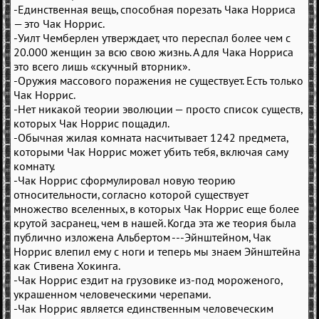
-Единственная вещь, способная порезать Чака Норриса
— это Чак Норрис.
-Уилт Чемберлен утверждает, что переспал более чем с
20.000 женщин за всю свою жизнь. А для Чака Норриса
это всего лишь «скучный вторник».
-Оружия массового поражения не существует. Есть только
Чак Норрис.
-Нет никакой теории эволюции — просто список существ,
которых Чак Норрис пощадил.
-Обычная жилая комната насчитывает 1242 предмета,
которыми Чак Норрис может убить тебя, включая саму
комнату.
-Чак Норрис сформулировал новую теорию
относительности, согласно которой существует
множество вселенных, в которых Чак Норрис еще более
крутой засранец, чем в нашей. Когда эта же теория была
публично изложена Альбертом ---Эйнштейном, Чак
Норрис влепил ему с ноги и теперь мы знаем Эйнштейна
как Стивена Хокинга.
-Чак Норрис ездит на грузовике из-под мороженого,
украшенном человеческими черепами.
-Чак Норрис является единственным человеческим