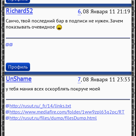
Richard52
6
, 08 Января 11 21:19
Санчо, твой последний бар в подписи не нужен. Зачем
показывать очевидное
Профиль
UnShame
7
, 08 Января 11 23:33
у тебя мания всех оскорблять покруче моей
http://rusut.ru/_fr/14/links.txt
https://www.mediafire.com/folder/1ww9zpl63q2pc/RT
http://rusut.ru/files/dump/filesDump.html