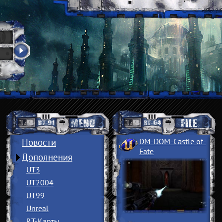
Новости
DM-DOM-Castle of
­
Fate
Дополнения
UT3
UT2004
UT99
Unreal
RT-Карты