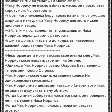
последнее, что ты увидишь в своей жизни.
-Чаку Норрису не нужно взбивать масло, он просто бьет
корову ногой с разворота.
-У обычного человека берут кровь на анализ с помощью
шприца и мензурки, а Чаку Норрису для этого нужен
пистолет и ведро.
-«Эй, ты!» — последнее, что ты услышишь от Чака
Норриса, перед ударом с разворота
-Если вы дочитали все это до конца, вы наверняка
дальний родственник Чака Норриса.
-------------------------------------
-Некоторые дети могут выссать своё имя на снегу. Чак
Норрис может выссать своё имя на бетоне.
-Однажды Чак Норрис посетил Острова Девственниц.
Теперь они просто Острова.
-Чак Норрис может ездить на заднем колесе. На
одноколёсном велосипеде.
-Чак Норрис умер десять лет назад, но Смерти всё никак
не хватает духу сказать ему об этом.
-Когда Бугимен собирается ложиться спать, он проверяет,
нет ли в туалете Чака Норриса.
-Когда Чак Норрис ест яблоко, сперва он съедает
огрызок.