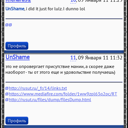
UnShame
, i did it just for lulz. I dunno lol
Профиль
UnShame
11
, 09 Января 11 11:32
это не опровергает присутствие мании, а скорее даже
наоборот - ты от этого еще и удовольствие получаешь)
http://rusut.ru/_fr/14/links.txt
https://www.mediafire.com/folder/1ww9zpl63q2pc/RT
http://rusut.ru/files/dump/filesDump.html
Профиль