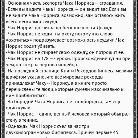
-Основная часть экспорта Чака Норриса — страдания.
-Если вы видите Чака Норриса, — он видит вас. Если вы
не видите Чака Норриса, возможно, вам осталось жить
всего несколько секунд.
-Чак Норрис досчитал до бесконечности. Дважды.
-Чак Норрис не ходит на охоту, потому что слово
«охотиться» подразумевает возможность неудачи. Чак
Норрис ходит убивать.
-Чак Норрис не стирает свою одежду, он потрошит ее.
-Чак Норрис на 1/8 — чероки. Происхождение тут ни при
чем, он сожрал чертова индейца.
-На последней странице Книги Рекордов Гиннеса мелким
шрифтом указано, что все мировые рекорды
принадлежат Чаку --Норрису, а в книге просто
перечислены те люди, которые сумели максимально к
ним приблизиться.
-За бородой Чака Норриса нет подбородка, там еще
один кулак.
-Чак Норрис — единственный человек, который обыграл
стену в теннис.
-Однажды Чак Норрис съел за час три
двухкилограммовых бифштекса. Причем первые 45