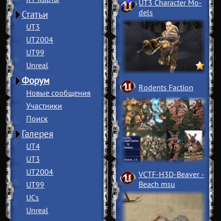
UT3 Character Mo
­
dels
Статьи
UT3
UT2004
UT99
Unreal
Форум
Rodents Faction
Новые сообщения
Участники
Поиск
Галерея
UT4
UT3
UT2004
VCTF-H3D-Beaver
­
Beach msu
UT99
UCs
Unreal