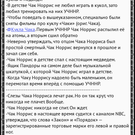
-В детстве Чак Норрис не любил играть в кукол, зато
любил тренировать на них УЧННР.
-Чтобы поведать о вышеуказанном, специально были
сняты фильмы про куклу «Чаки» (ориг. Чака).
-
Кукла Чака
. Первым УЧННР Чак Норрис распылил её
на атомы, а вторым сшил обратно
-Неверно утверждать, что отцом Чака Норриса был
простой смертный. Чак Норрис вернулся в прошлое и
зачал сам себя.
-Чак Норрис в детстве спал с настоящим медведем.
-Ящик Пандоры на самом деле был музыкальной
шкатулкой, с которой Чак Норрис играл в детстве.
-Когда Чаку Норрису надоело быть маленьким, он
перемотал время вперёд с помощью УЧННР.
----------------------------------------------------
-Слезы Чака Норриса лечат рак. Но он так крут, что
никогда не плачет. Вообще.
-Чак Норрис никогда не спит. Он ждет.
-Чак Норрис в настоящее время судится с каналом NBC,
утверждая, что слова «Закон» и «Порядок» —
зарегистрированные торговые марки его левой и правой
ног.