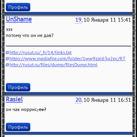
Профиль
UnShame
19
, 10 Января 11 15:41
эээ
потому что он не дав?
http://rusut.ru/_fr/14/links.txt
https://www.mediafire.com/folder/1ww9zpl63q2pc/RT
http://rusut.ru/files/dump/filesDump.html
Профиль
Rasiel
20
, 10 Января 11 16:31
он чак норрис
, ок?
Профиль