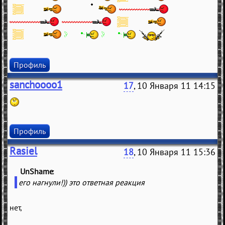
Профиль
sanchoooo1
17
, 10 Января 11 14:15
Профиль
Rasiel
18
, 10 Января 11 15:36
UnShame
(
)
его нагнули!)) это ответная реакция
нет,