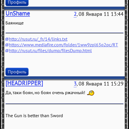
Профиль
UnShame
2
, 08 Января 11 13:44
Баянище
http://rusut.ru/_fr/14/links.txt
https://www.mediafire.com/folder/1ww9zpl63q2pc/RT
http://rusut.ru/files/dump/filesDump.html
Профиль
[HEADRIPPER]
3
, 08 Января 11 15:29
Да, таки боян, но боян очень ржачный!
The Gun is better than Sword