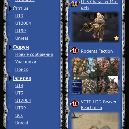
UT3 Character Mo
­
dels
Статьи
UT3
UT2004
UT99
Unreal
Форум
Rodents Faction
Новые сообщения
Участники
Поиск
Галерея
UT4
UT3
UT2004
VCTF-H3D-Beaver
­
Beach msu
UT99
UCs
Unreal