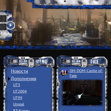
Новости
DM-DOM-Castle of
­
Fate
Дополнения
UT3
UT2004
UT99
Unreal
RT-Карты