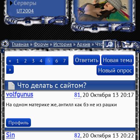
Серверы
UT2004
Главная
»
Форум
»
История
»
Архив
» Что делать с сайтом
Ответить
Новая тема
«
1
2
3
4
5
6
7
»
Новый опрос
Что делать с сайтом?
volfgunus
81
, 20 Октября 13 20:17
На одном материке же, антилл как бэ не из рашки
Профиль
Sin
82
, 20 Октября 13 20:22