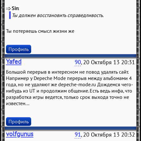
Sin
(
)
Ты должен восстановить справедливость.
Ты потеряешь смысл жизни же
Профиль
Yafed
90
, 20 Октября 13 20:31
Большой перерыв в интересном не повод удалять сайт.
Например у Depeche Mode перерыв между альбомами 4
года, но не удаляют же depeche-mode.ru Дождемся чего-
нибудь из UT и продолжим общение. Есть ведь инфа, что
разработка игры ведется, только срок выхода точно не
известен...
Профиль
volfgunus
91
, 20 Октября 13 20:32