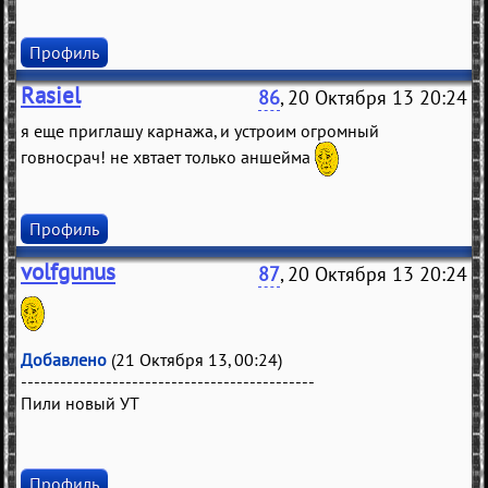
Профиль
Rasiel
86
, 20 Октября 13 20:24
я еще приглашу карнажа, и устроим огромный
говносрач! не хвтает только аншейма
Профиль
volfgunus
87
, 20 Октября 13 20:24
Добавлено
(21 Октября 13, 00:24)
---------------------------------------------
Пили новый УТ
Профиль