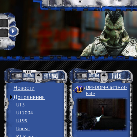
Новости
DM-DOM-Castle of
­
Fate
Дополнения
UT3
UT2004
UT99
Unreal
RT-Карты