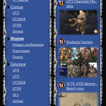
UT3 Character Mo
­
dels
Статьи
UT3
UT2004
UT99
Unreal
Форум
Rodents Faction
Новые сообщения
Участники
Поиск
Галерея
UT4
UT3
UT2004
VCTF-H3D-Beaver
­
Beach msu
UT99
UCs
Unreal