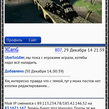
Профиль
Сайт
XCanG
807
, 29 Декабря 14 21:39
UberSoldier
, мы пока с игроками играли, хотябы
надо всё наладить.
Добавлено
(30 Декабря 14, 00:39)
---------------------------------------------
Хм, интересно правда что с темой, тут у моих постов нет
кнопки редактирования...
Мой IP сменился с 89.113.234.78/185.42.146.32 на
83.167.1.167
. Теперь будет этот. Надолго. Порты те же.