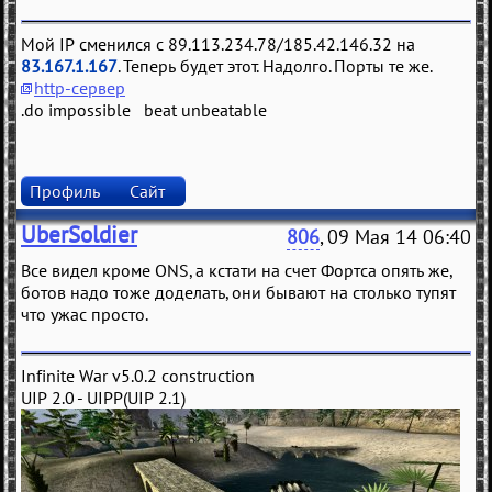
Мой IP сменился с 89.113.234.78/185.42.146.32 на
83.167.1.167
. Теперь будет этот. Надолго. Порты те же.
http-сервер
.do impossible beat unbeatable
Профиль
Сайт
UberSoldier
806
, 09 Мая 14 06:40
Все видел кроме ONS, а кстати на счет Фортса опять же,
ботов надо тоже доделать, они бывают на столько тупят
что ужас просто.
Infinite War v5.0.2 construction
UIP 2.0 - UIPP(UIP 2.1)