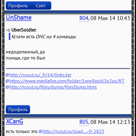
Профиль
Сайт
UnShame
804
, 08 Мая 14 10:43
UberSoldier
(
)
Кстати есть ОНС на 4 команды
недоделанный, да
поищи, где-то был
http://rusut.ru/_fr/14/links.txt
https://www.mediafire.com/folder/1ww9zpl63q2pc/RT
http://rusut.ru/files/dump/filesDump.html
Профиль
XCanG
805
, 08 Мая 14 12:13
есть только это
http://rusut.ru/load....-0-2825