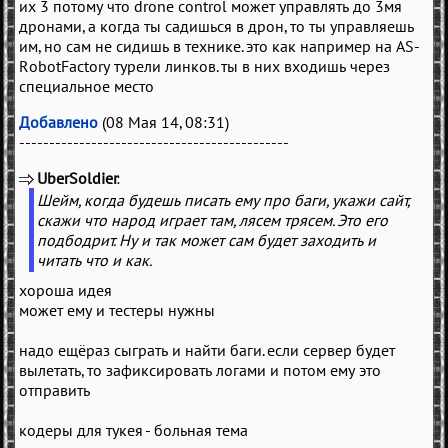
их 3 потому что drone control может управлять до 3мя
дронами, а когда ты садишься в дрон, то ты управляешь
им, но сам не сидишь в технике. это как например на AS-
RobotFactory турели линков. ты в них входишь через
специальное место
Добавлено
(08 Мая 14, 08:31)
---------------------------------------------
UberSoldier
(
)
Шейм, когда будешь писать ему про баги, укажи сайт,
скажи что народ играет там, лясем трясем. Это его
подбодрит. Ну и так может сам будет заходить и
читать что и как.
хороша идея
может ему и тестеры нужны
надо ещёраз сыграть и найти баги. если сервер будет
вылетать, то зафиксировать логами и потом ему это
отправить
кодеры для тукея - больная тема