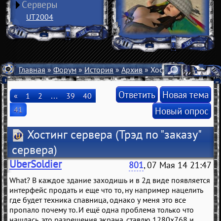
Серверы
UT2004
Главная
»
Форум
»
История
»
Архив
» Хостинг сервера
Ответить
Новая тема
«
1
2
…
39
40
41
Новый опрос
Хостинг сервера
(Трэд по "заказу"
сервера)
UberSoldier
801
, 07 Мая 14 21:47
What? В каждое здание заходишь и в 2д виде появляется
интерфейс продать и еще что то, ну например нацелить
где будет техника спавница, однако у меня это все
пропало почему то. И ещё одна проблема только что
нашлась, это разрешения экрана, ставлю 1280х768 и