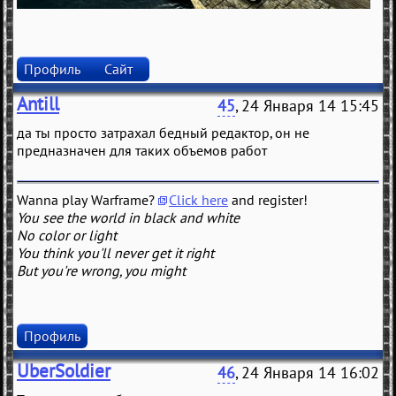
Профиль
Сайт
Antill
45
, 24 Января 14 15:45
да ты просто затрахал бедный редактор, он не
предназначен для таких объемов работ
Wanna play Warframe?
Click here
and register!
You see the world in black and white
No color or light
You think you'll never get it right
But you're wrong, you might
Профиль
UberSoldier
46
, 24 Января 14 16:02