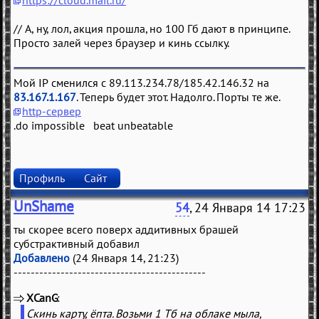
https://cloud.mail.ru/
// А, ну, лол, акция прошла, но 100 Гб дают в принципе.
Просто залей через браузер и кинь ссылку.
Мой IP сменился с 89.113.234.78/185.42.146.32 на
83.167.1.167
. Теперь будет этот. Надолго. Порты те же.
http-сервер
.do impossible beat unbeatable
Профиль
Сайт
UnShame
54
, 24 Января 14 17:23
ты скорее всего поверх аддитивных брашей
субстрактивный добавил
Добавлено
(24 Января 14, 21:23)
---------------------------------------------
XCanG
(
)
Скинь карту, ёпта. Возьми 1 Тб на облаке мыла,