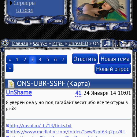
Серверы
UT2004
Главная
»
Форум
»
Игры
»
UnrealED
» ONS-UBR-SSPF
Ответить
Новая тема
«
1
2
3
4
5
6
7
»
Новый опрос
ONS-UBR-SSPF
(Карта)
UnShame
41
, 24 Января 14 10:01
Я уверен она у но под гигабайт весит ибо все текстуры в
ргб8
http://rusut.ru/_fr/14/links.txt
https://www.mediafire.com/folder/1ww9zpl63q2pc/RT