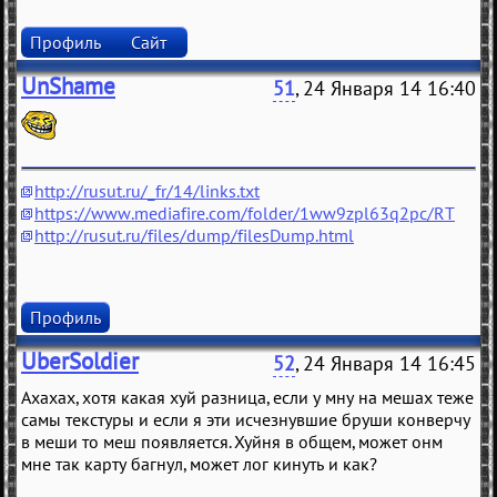
Профиль
Сайт
UnShame
51
, 24 Января 14 16:40
http://rusut.ru/_fr/14/links.txt
https://www.mediafire.com/folder/1ww9zpl63q2pc/RT
http://rusut.ru/files/dump/filesDump.html
Профиль
UberSoldier
52
, 24 Января 14 16:45
Ахахах, хотя какая хуй разница, если у мну на мешах теже
самы текстуры и если я эти исчезнувшие бруши конверчу
в меши то меш появляется. Хуйня в общем, может онм
мне так карту багнул, может лог кинуть и как?