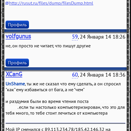
http://rusut.ru/files/dump/filesDump.html
Профиль
volfgunus
59
, 24 Января 14 18:26
не, он просто не читает, что пишут другие
Профиль
XCanG
60
, 24 Января 14 18:36
UnShame
, ты же не сказал что ему сделать, а он спросил
"как" ему избавиться от бага, а не "чем"
и раздумия были во время чтения поста
, потом пошёл
стрим
. если ты настолько компьютеризирован, что это для
тебя много, то тебе стоит лечиться от компьютера
Мой IP сменился с 89.113.234.78/185.42.146.32 на