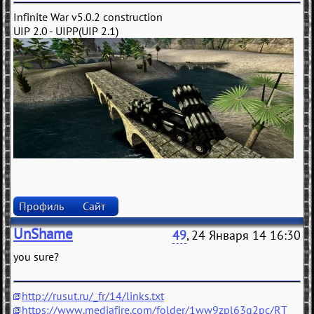
Infinite War v5.0.2 construction
UIP 2.0 - UIPP(UIP 2.1)
Профиль
Сайт
UnShame
49
, 24 Января 14 16:30
you sure?
http://rusut.ru/_fr/14/links.txt
https://www.mediafire.com/folder/1ww9zpl63q2pc/RT