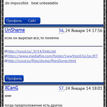
.do impossible beat unbeatable
Профиль
Сайт
UnShame
56
, 24 Января 14 17:56
если он вырезал все, то понятно
http://rusut.ru/_fr/14/links.txt
https://www.mediafire.com/folder/1ww9zpl63q2pc/RT
http://rusut.ru/files/dump/filesDump.html
Профиль
XCanG
57
, 24 Января 14 18:01
хмм
тогда предположение есть другое.