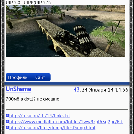
UIP 2.0 - UIPP(UIP 2.1)
Профиль
Сайт
UnShame
43
, 24 Января 14 14:56
700мб в dxt1? не смешно
http://rusut.ru/_fr/14/links.txt
https://www.mediafire.com/folder/1ww9zpl63q2pc/RT
http://rusut.ru/files/dump/filesDump.html