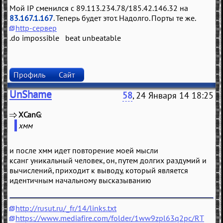
Мой IP сменился с 89.113.234.78/185.42.146.32 на
83.167.1.167
. Теперь будет этот. Надолго. Порты те же.
http-сервер
.do impossible beat unbeatable
Профиль
Сайт
UnShame
58
, 24 Января 14 18:25
XCanG
(
)
хмм
и после хмм идет повторение моей мысли
ксанг уникальный человек, он, путем долгих раздумий и
вычислений, приходит к выводу, который является
идентичным начальному высказыванию
http://rusut.ru/_fr/14/links.txt
https://www.mediafire.com/folder/1ww9zpl63q2pc/RT