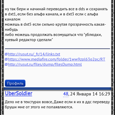
ну так бери и начинай переводить все в dds и сохранять
в dxt1, если без альфа канала, и в dxt3 если с альфа
каналом
можешь в dxt5 если сильно крутая прозрачность какая-
нибудь
либо можешь продолжать возмущаться что "ублюдки,
хуевый редактор сделали"
http://rusut.ru/_fr/14/links.txt
https://www.mediafire.com/folder/1ww9zpl63q2pc/RT
http://rusut.ru/files/dump/filesDump.html
Профиль
UberSoldier
48
, 24 Января 14 16:29
Дело не в текстурах вовсе, Даже если я их в ддс переведу
бруши мне от этого не попаявляются.