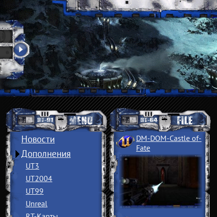
Новости
DM-DOM-Castle of
­
Fate
Дополнения
UT3
UT2004
UT99
Unreal
RT-Карты