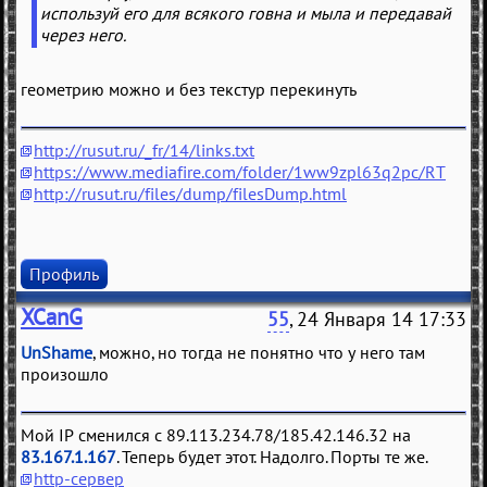
используй его для всякого говна и мыла и передавай
через него.
геометрию можно и без текстур перекинуть
http://rusut.ru/_fr/14/links.txt
https://www.mediafire.com/folder/1ww9zpl63q2pc/RT
http://rusut.ru/files/dump/filesDump.html
Профиль
XCanG
55
, 24 Января 14 17:33
UnShame
, можно, но тогда не понятно что у него там
произошло
Мой IP сменился с 89.113.234.78/185.42.146.32 на
83.167.1.167
. Теперь будет этот. Надолго. Порты те же.
http-сервер