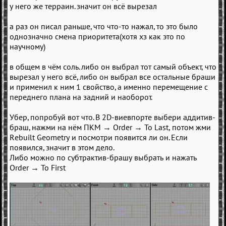
у него же терраин. значит он всё вырезал
а раз он писал раньше, что что-то нажал, то это было
однозначно смена приоритета(хотя хз как это по
научному)
в общем в чём соль. либо он выбрал тот самый объект, что
вырезал у него всё, либо он выбрал все остальные браши
и применил к ним 1 свойство, а именно перемещение с
переднего плана на задний и наоборот.
Убер, попробуй вот что. В 2D-виевпорте выбери аддитив-
браш, нажми на нём ПКМ → Order → To Last, потом жми
Rebuilt Geometry и посмотри появится ли он. Если
появился, значит в этом дело.
Либо можно по субтрактив-брашу выбрать и нажать
Order → To First