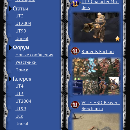
UT3 Character Mo
­
dels
Статьи
UT3
UT2004
UT99
Unreal
Форум
Rodents Faction
Новые сообщения
Участники
Поиск
Галерея
UT4
UT3
UT2004
VCTF-H3D-Beaver
­
Beach msu
UT99
UCs
Unreal