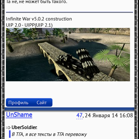
Та не, не может быть такого.
Infinite War v5.0.2 construction
UIP 2.0 - UIPP(UIP 2.1)
Профиль
Сайт
UnShame
47
, 24 Января 14 16:08
UberSoldier
(
)
В ТГА, я все тексты в ТГА перевожу