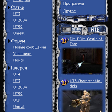
Программы
Статьи
Другое
UT3
UT2004
UT99
Unreal
DM-DOM-Castle of
­
Форум
Fate
Новые сообщения
Участники
Поиск
Галерея
UT4
UT3
UT3 Character Mo
­
dels
UT2004
UT99
UCs
Unreal