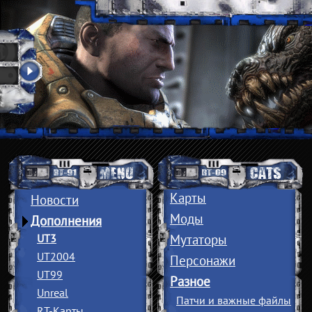
Карты
Новости
Моды
Дополнения
UT3
Мутаторы
UT2004
Персонажи
UT99
Разное
Unreal
Патчи и важные файлы
RT-Карты