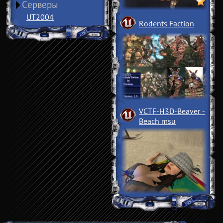
Серверы
UT2004
Rodents Faction
VCTF-H3D-Beaver
­
Beach msu