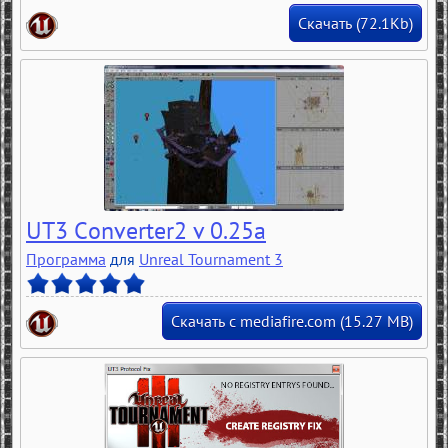
Скачать (72.1Kb)
UT3 Converter2 v 0.25a
Программа
для
Unreal Tournament 3
Скачать с mediafire.com (15.27 MB)