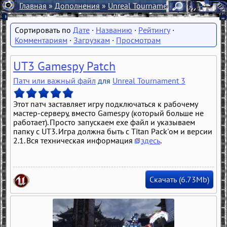
Главная
»
Дополнения
»
Unreal Tournament 3
» Разное
Дате
·
Названию
·
Рейтингу
·
Комментариям
·
Загрузкам
·
Просмотрам
UT3 Gamespy Patch
Патч или важный файл
для
Unreal Tournament 3
Этот патч заставляет игру подключаться к рабочему
мастер-серверу, вместо Gamespy (который больше не
работает). Просто запускаем exe файл и указываем
папку с UT3. Игра должна быть с Titan Pack'ом и версии
2.1. Вся техническая информация
здесь
.
Скачать (6.73Mb)