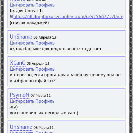
Цитировать
Профиль
fix для Unreal 1:
https://dl.dropboxusercontent.com/u/32566772/UnrealDep
(список пакаджей)
UnShame
05 Апреля 13
Цитировать
Профиль
хз, она больше для тех, кто знает что делает
XCanG
05 Апреля 13
Цитировать
Профиль
интересно, если прога такая зачётная, почему она не
в избранных файлах?
PsymoN
07 Марта 11
Цитировать
Профиль
ага)
восстановил так несколько карт)
UnShame
06 Марта 11
Цитировать
Профиль