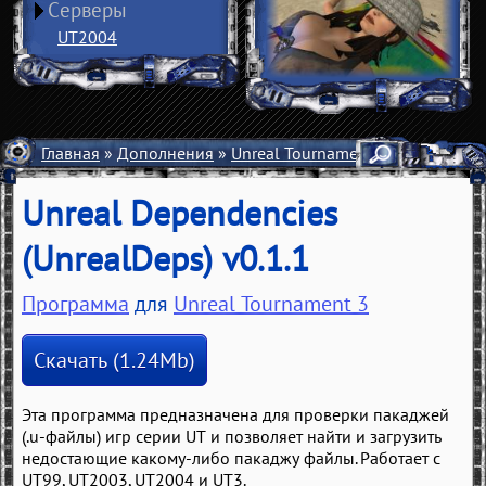
Серверы
UT2004
Главная
»
Дополнения
»
Unreal Tournament 3
»
Разное
»
Unreal Dependencies
(UnrealDeps) v0.1.1
Программа
для
Unreal Tournament 3
Скачать (1.24Mb)
Эта программа предназначена для проверки пакаджей
(.u-файлы) игр серии UT и позволяет найти и загрузить
недостающие какому-либо пакаджу файлы. Работает с
UT99, UT2003, UT2004 и UT3.