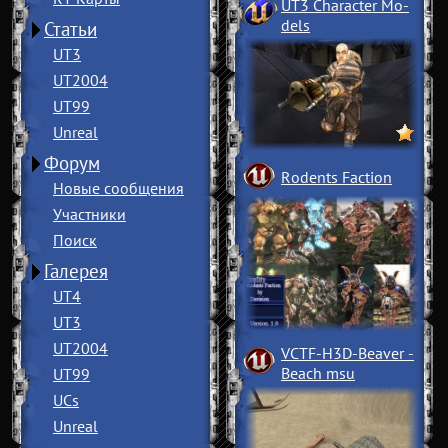
UT3 Character Mo
­
dels
Статьи
UT3
UT2004
UT99
Unreal
Форум
Rodents Faction
Новые сообщения
Участники
Поиск
Галерея
UT4
UT3
UT2004
VCTF-H3D-Beaver
­
Beach msu
UT99
UCs
Unreal