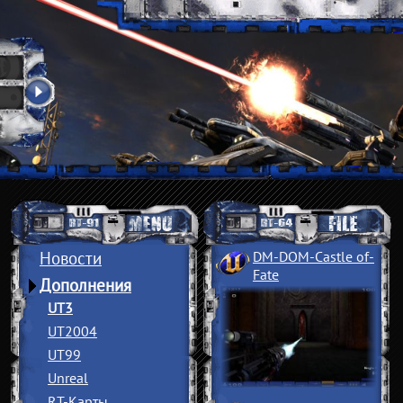
Новости
DM-DOM-Castle of
­
Fate
Дополнения
UT3
UT2004
UT99
Unreal
RT-Карты