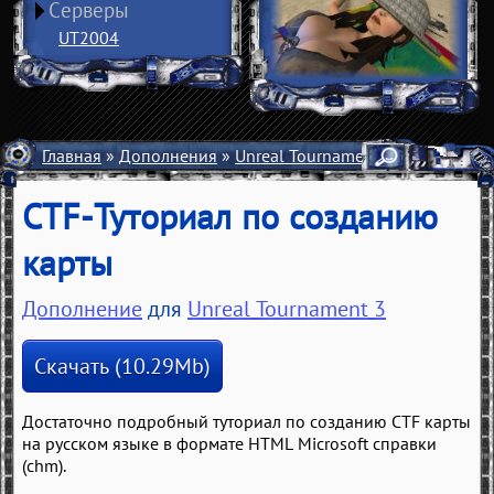
Серверы
UT2004
Главная
»
Дополнения
»
Unreal Tournament 3
»
Разное
»
Д
CTF-Туториал по созданию
карты
Дополнение
для
Unreal Tournament 3
Скачать (10.29Mb)
Достаточно подробный туториал по созданию CTF карты
на русском языке в формате HTML Microsoft справки
(chm).