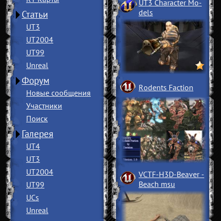
UT3 Character Mo
­
dels
Статьи
UT3
UT2004
UT99
Unreal
Форум
Rodents Faction
Новые сообщения
Участники
Поиск
Галерея
UT4
UT3
UT2004
VCTF-H3D-Beaver
­
Beach msu
UT99
UCs
Unreal