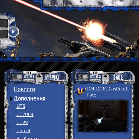
Новости
DM-DOM-Castle of
­
Fate
Дополнения
UT3
UT2004
UT99
Unreal
RT-Карты