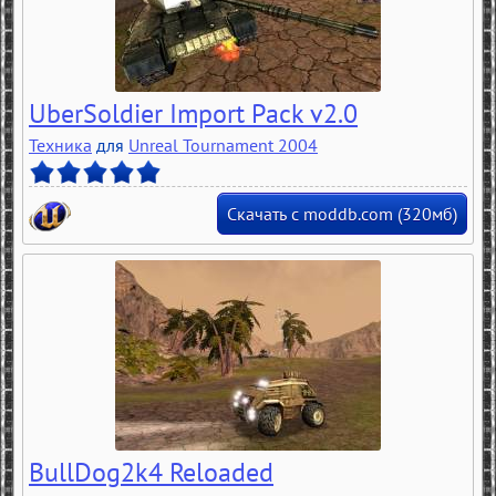
UberSoldier Import Pack v2.0
Техника
для
Unreal Tournament 2004
Скачать с moddb.com (320мб)
BullDog2k4 Reloaded