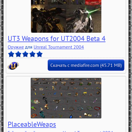
UT3 Weapons for UT2004 Beta 4
Оружие
для
Unreal Tournament 2004
Скачать с mediafire.com (45.71 MB)
PlaceableWeaps