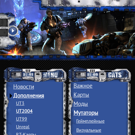
Важное
Новости
Карты
Дополнения
UT3
Моды
UT2004
Мутаторы
UT99
Геймплейные
Unreal
Визуальные
RT-Карты