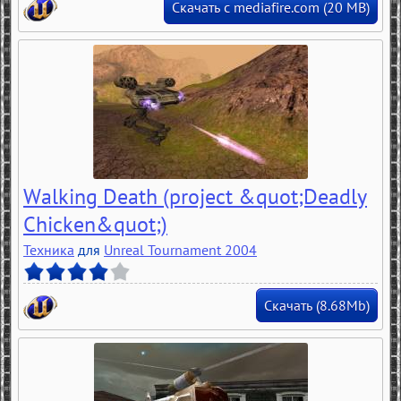
Скачать с mediafire.com (20 MB)
Walking Death (project &quot;Deadly
Chicken&quot;)
Техника
для
Unreal Tournament 2004
Скачать (8.68Mb)