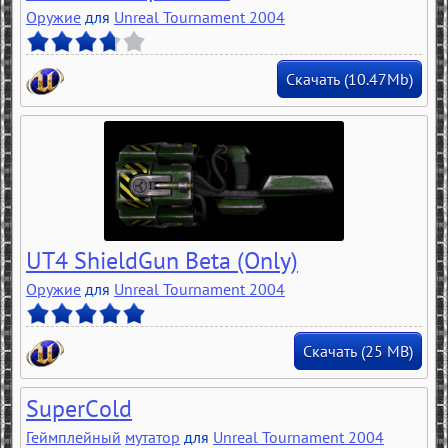
Оружие
для
Unreal Tournament 2004
Скачать (10.47Mb)
UT4 ShieldGun Beta (Only)
Оружие
для
Unreal Tournament 2004
Скачать (25 MB)
SuperCold
Геймплейный
мутатор
для
Unreal Tournament 2004