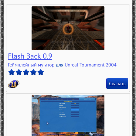
Flash Back 0.9
Геймплейный
мутатор
для
Unreal Tournament 2004
Скачать