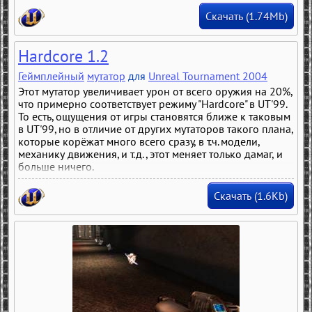
Скачать (1.74Mb)
Hardcore 1.2
Геймплейный
мутатор
для
Unreal Tournament 2004
Этот мутатор увеличивает урон от всего оружия на 20%,
что примерно соответствует режиму "Hardcore" в UT'99.
То есть, ощущения от игры становятся ближе к таковым
в UT'99, но в отличие от других мутаторов такого плана,
которые корёжат много всего сразу, в т.ч. модели,
механику движения, и т.д., этот меняет только дамаг, и
больше ничего.
Скачать (1.6Kb)