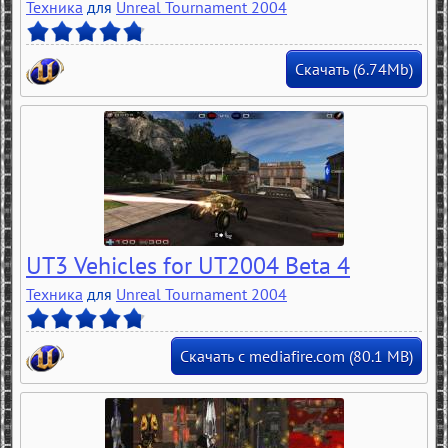
Техника
для
Unreal Tournament 2004
Скачать (6.74Mb)
UT3 Vehicles for UT2004 Beta 4
Техника
для
Unreal Tournament 2004
Скачать с mediafire.com (80.1 MB)