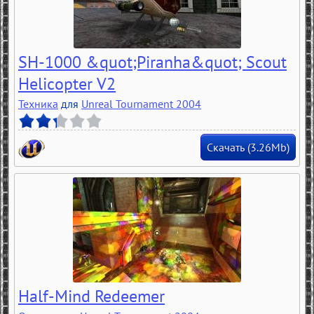
SH-1000 &quot;Piranha&quot; Scout
Helicopter V2
Техника
для
Unreal Tournament 2004
Скачать (3.26Mb)
Half-Mind Redeemer