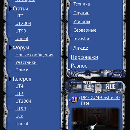
Техника
Статьи
Оружие
UT3
Утилиты
UT2004
Серверные
UT99
Unreal
Invasion
Форум
Другие
Новые сообщения
Персонажи
Участники
Разное
Поиск
Галерея
UT4
UT3
DM-DOM-Castle of
­
UT2004
Fate
UT99
UCs
Unreal