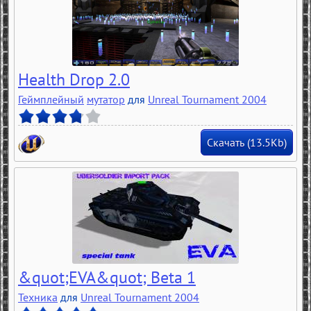
Health Drop 2.0
Геймплейный
мутатор
для
Unreal Tournament 2004
Скачать (13.5Kb)
&quot;EVA&quot; Beta 1
Техника
для
Unreal Tournament 2004