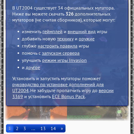
В UT2004 существует 34 официальных мутатора.
Ниже вы можете скачать
326
дополнительных
мутаторов (не считая сборников), которые могут:
изменить
геймплей
и
внешний вид
игры
добавить новую
технику
и
оружие
глубже
настроить правила
игры
помочь с
запуском сервера
улучшить
режим игры Invasion
и
другое
Установить и запустить мутаторы поможет
руководство по установке дополнений для
UT2004
. Не забудьте пропатчить игру до
версии
3369
и установить
ECE Bonus Pack
.
1
2
3
...
13
14
»