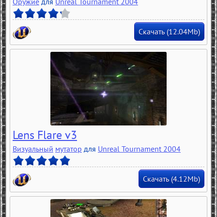
Оружие
для
Unreal Tournament 2004
Скачать (12.04Mb)
Lens Flare v3
Визуальный
мутатор
для
Unreal Tournament 2004
Скачать (4.12Mb)