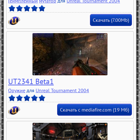
Геймплейный
мутатор
для
Unreal Tournament 2004
Скачать (7.00Mb)
UT2341 Beta1
Оружие
для
Unreal Tournament 2004
Скачать с mediafire.com (19 Мб)