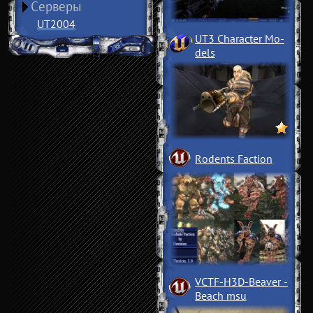
Серверы
UT2004
UT3 Character Mo
­
dels
Rodents Faction
VCTF-H3D-Beaver
­
Beach msu