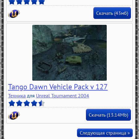
Скачать (43мб)
Tango Dawn Vehicle Pack v 127
Техника
для
Unreal Tournament 2004
Скачать (13.14Mb)
Следующая страница
»