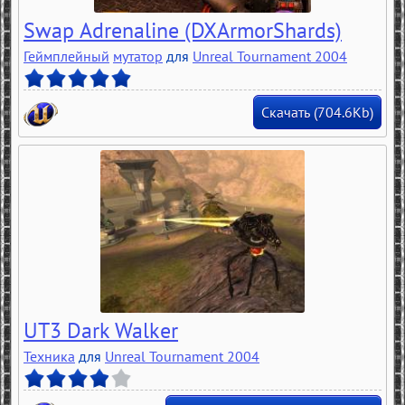
Swap Adrenaline (DXArmorShards)
Геймплейный
мутатор
для
Unreal Tournament 2004
Скачать (704.6Kb)
UT3 Dark Walker
Техника
для
Unreal Tournament 2004