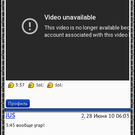
3:37
:lol:
:lol:
Профиль
JUS
2
, 28 Июня 10 06:03
3:45 вообще угар!