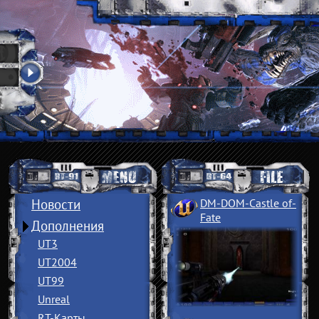
Новости
DM-DOM-Castle of
­
Fate
Дополнения
UT3
UT2004
UT99
Unreal
RT-Карты