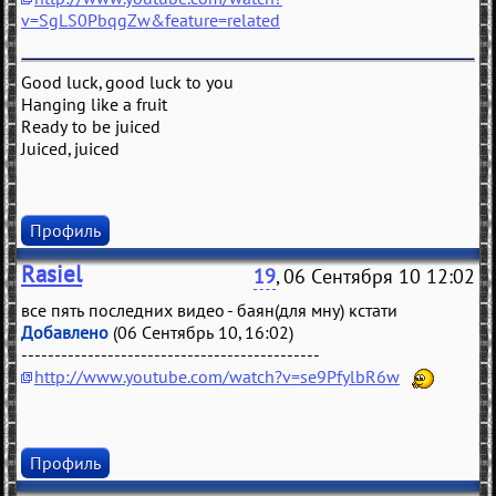
v=SgLS0PbqgZw&feature=related
Good luck, good luck to you
Hanging like a fruit
Ready to be juiced
Juiced, juiced
Профиль
Rasiel
19
, 06 Сентября 10 12:02
все пять последних видео - баян(для мну) кстати
Добавлено
(06 Сентябрь 10, 16:02)
---------------------------------------------
http://www.youtube.com/watch?v=se9PfylbR6w
Профиль