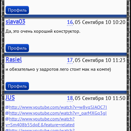
Профиль
slava03
16
, 05 Сентября 10 10:20
Да, это очень хороший конструктор.
Профиль
Rasiel
17
, 05 Сентября 10 11:23
и обязательно у задротов лего стоит мак на компе)
Профиль
JUS
18
, 05 Сентября 10 11:50
http://www.youtube.com/watch?v=w8vqSJAOC7I
http://www.youtube.com/watch?v=_oarMXGq3gI
http://www.youtube.com/watch?
v=Sm408b5SdqE&feature=related
http://www.youtube.com/watch?