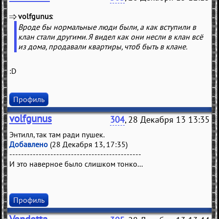
volfgunus
(
)
Вроде бы нормальные люди были, а как вступили в
клан стали другими. Я видел как они несли в клан всё
из дома, продавали квартиры, чтоб быть в клане.
:D
Профиль
volfgunus
304
, 28 Декабря 13 13:35
Энтилл, так там ради пушек.
Добавлено
(28 Декабря 13, 17:35)
---------------------------------------------
И это наверное было слишком тонко...
Профиль