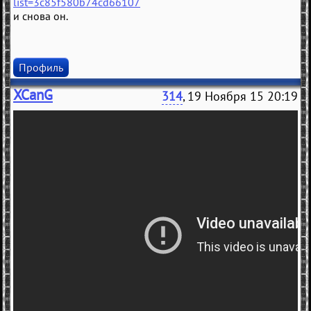
list=3c85f580b74cd66107
и снова он.
Профиль
XCanG
314
, 19 Ноября 15 20:19