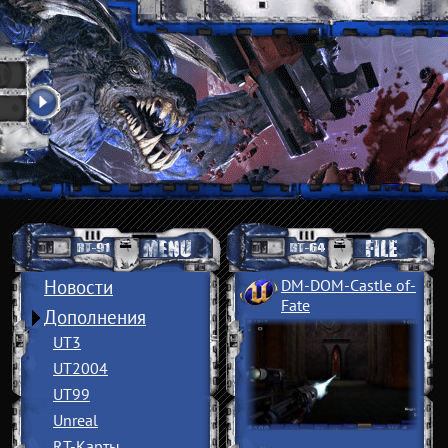
Новости
DM-DOM-Castle of
­
Fate
Дополнения
UT3
UT2004
UT99
Unreal
RT-Карты