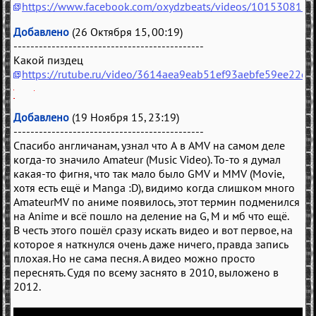
https://www.facebook.com/oxydzbeats/videos/101530818
Добавлено
(26 Октября 15, 00:19)
---------------------------------------------
Какой пиздец
https://rutube.ru/video/3614aea9eab51ef93aebfe59ee22c1
Добавлено
(19 Ноября 15, 23:19)
---------------------------------------------
Спасибо англичанам, узнал что A в AMV на самом деле
когда-то значило Amateur (Music Video). То-то я думал
какая-то фигня, что так мало было GMV и MMV (Movie,
хотя есть ещё и Manga :D), видимо когда слишком много
AmateurMV по аниме появилось, этот термин подменился
на Anime и всё пошло на деление на G, M и мб что ещё.
В честь этого пошёл сразу искать видео и вот первое, на
которое я наткнулся очень даже ничего, правда запись
плохая. Но не сама песня. А видео можно просто
переснять. Судя по всему заснято в 2010, выложено в
2012.