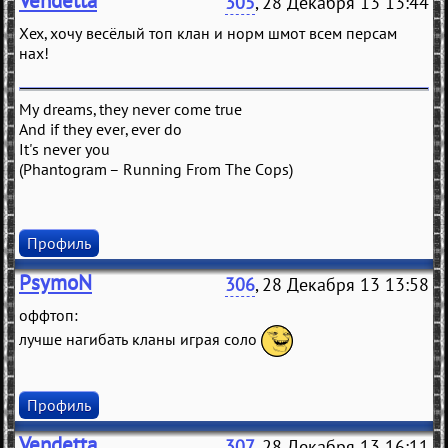
Vendetta
305
, 28 Декабря 13 13:44
Хех, хочу весёлый топ клан и норм шмот всем персам
нах!
My dreams, they never come true
And if they ever, ever do
It's never you
(Phantogram – Running From The Cops)
Профиль
PsymoN
306
, 28 Декабря 13 13:58
оффтоп:
лучше нагибать кланы играя соло
Профиль
Vendetta
307
, 28 Декабря 13 16:11