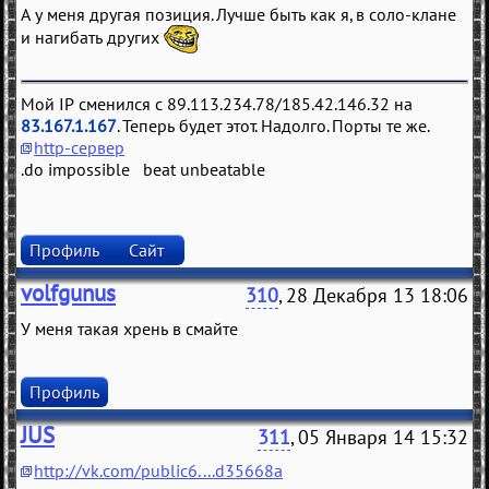
А у меня другая позиция. Лучше быть как я, в соло-клане
и нагибать других
Мой IP сменился с 89.113.234.78/185.42.146.32 на
83.167.1.167
. Теперь будет этот. Надолго. Порты те же.
http-сервер
.do impossible beat unbeatable
Профиль
Сайт
volfgunus
310
, 28 Декабря 13 18:06
У меня такая хрень в смайте
Профиль
JUS
311
, 05 Января 14 15:32
http://vk.com/public6....d35668a