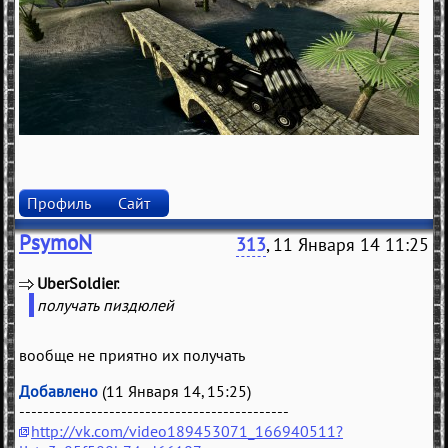
Профиль
Сайт
PsymoN
313
, 11 Января 14 11:25
UberSoldier
(
)
получать пиздюлей
вообще не приятно их получать
Добавлено
(11 Января 14, 15:25)
---------------------------------------------
http://vk.com/video189453071_166940511?