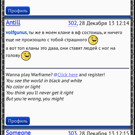
Профиль
Antill
302
, 28 Декабря 13 12:14
volfgunus
, ты же в моем клане в вф состоишь, и ничего
еще не произошло с тобой страшного
а вот топ кланы это дааа, они ставят людей с ног на
голову
Wanna play Warframe?
Click here
and register!
You see the world in black and white
No color or light
You think you'll never get it right
But you're wrong, you might
Профиль
Someone
303
, 28 Декабря 13 12:15