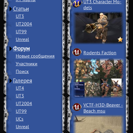
UT3 Character Mo
­
dels
Статьи
UT3
UT2004
UT99
Unreal
Форум
Rodents Faction
Новые сообщения
Участники
Поиск
Галерея
UT4
UT3
UT2004
VCTF-H3D-Beaver
­
Beach msu
UT99
UCs
Unreal