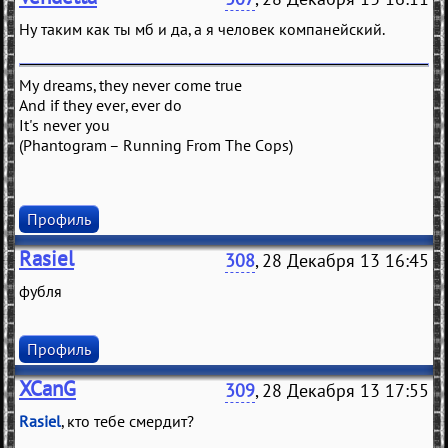
Ну таким как ты мб и да, а я человек компанейский.
My dreams, they never come true
And if they ever, ever do
It's never you
(Phantogram – Running From The Cops)
Профиль
Rasiel
308
, 28 Декабря 13 16:45
фубля
Профиль
XCanG
309
, 28 Декабря 13 17:55
Rasiel
, кто тебе смердит?