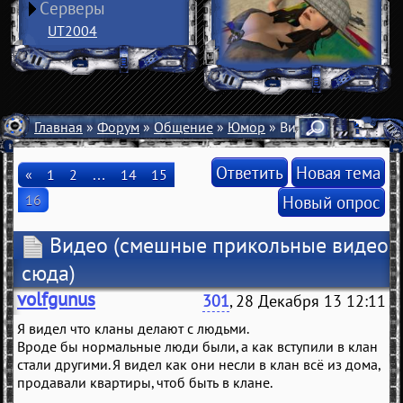
Серверы
UT2004
Главная
»
Форум
»
Общение
»
Юмор
» Видео
Ответить
Новая тема
«
1
2
…
14
15
16
Новый опрос
Видео
(смешные прикольные видео
сюда)
volfgunus
301
, 28 Декабря 13 12:11
Я видел что кланы делают с людьми.
Вроде бы нормальные люди были, а как вступили в клан
стали другими. Я видел как они несли в клан всё из дома,
продавали квартиры, чтоб быть в клане.