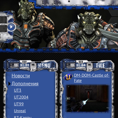
Новости
DM-DOM-Castle of
­
Fate
Дополнения
UT3
UT2004
UT99
Unreal
RT-Карты