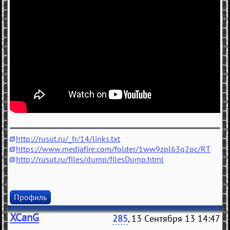
http://rusut.ru/_fr/14/links.txt
https://www.mediafire.com/folder/1ww9zpl63q2pc/RT
http://rusut.ru/files/dump/filesDump.html
Профиль
XCanG
285
, 13 Сентября 13 14:47