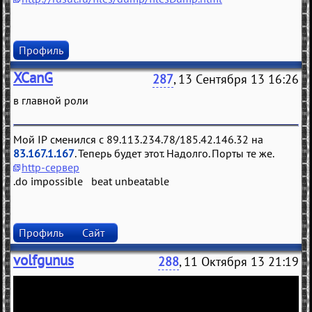
Профиль
XCanG
287
, 13 Сентября 13 16:26
в главной роли
Мой IP сменился с 89.113.234.78/185.42.146.32 на
83.167.1.167
. Теперь будет этот. Надолго. Порты те же.
http-сервер
.do impossible beat unbeatable
Профиль
Сайт
volfgunus
288
, 11 Октября 13 21:19