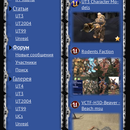
UT3 Character Mo
­
dels
Статьи
UT3
UT2004
UT99
Unreal
Форум
Rodents Faction
Новые сообщения
Участники
Поиск
Галерея
UT4
UT3
UT2004
VCTF-H3D-Beaver
­
Beach msu
UT99
UCs
Unreal