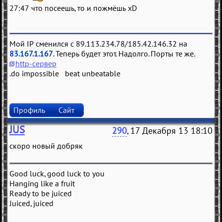
27:47 что посеешь, то и пожмёшь xD
Мой IP сменился с 89.113.234.78/185.42.146.32 на
83.167.1.167
. Теперь будет этот. Надолго. Порты те же.
http-сервер
.do impossible beat unbeatable
Профиль
Сайт
JUS
290
, 17 Декабря 13 18:10
скоро новый добряк
Good luck, good luck to you
Hanging like a fruit
Ready to be juiced
Juiced, juiced