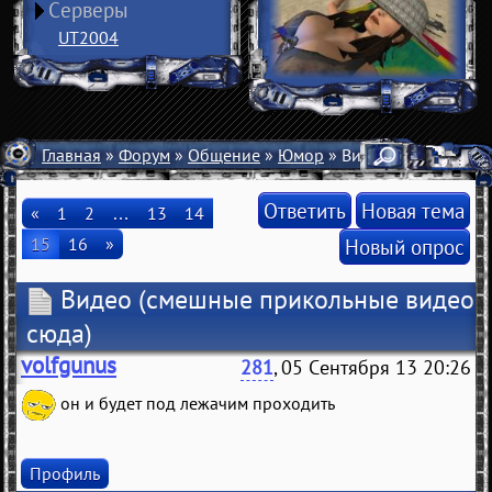
Серверы
UT2004
Главная
»
Форум
»
Общение
»
Юмор
» Видео
Ответить
Новая тема
«
1
2
…
13
14
15
16
»
Новый опрос
Видео
(смешные прикольные видео
сюда)
volfgunus
281
, 05 Сентября 13 20:26
он и будет под лежачим проходить
Профиль