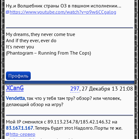
Ну..и Волшебник страны ОЗ в пвшном исполнении...
https://www.youtube.com/watch?v=p9w6CCgalog
My dreams, they never come true
And if they ever, ever do
It's never you
(Phantogram – Running From The Cops)
Профиль
XCanG
297
, 27 Декабря 13 21:08
Vendetta
, так что у тебя там тру? обзор? или человек,
делающий обзор на игру?
Мой IP сменился с 89.113.234.78/185.42.146.32 на
83.167.1.167
. Теперь будет этот. Надолго. Порты те же.
http-сервер