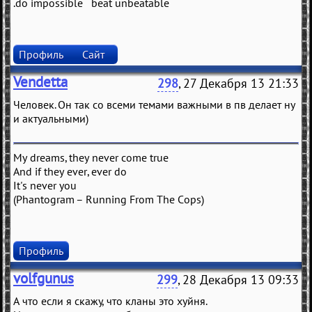
.do impossible beat unbeatable
Профиль
Сайт
Vendetta
298
, 27 Декабря 13 21:33
Человек. Он так со всеми темами важными в пв делает ну
и актуальными)
My dreams, they never come true
And if they ever, ever do
It's never you
(Phantogram – Running From The Cops)
Профиль
volfgunus
299
, 28 Декабря 13 09:33
А что если я скажу, что кланы это хуйня.