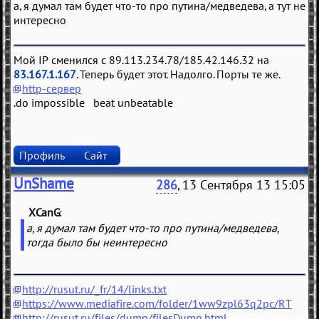
а, я думал там будет что-то про путина/медведева, а тут не
интересно
Мой IP сменился с 89.113.234.78/185.42.146.32 на
83.167.1.167
. Теперь будет этот. Надолго. Порты те же.
http-сервер
.do impossible beat unbeatable
Профиль
Сайт
UnShame
286
, 13 Сентября 13 15:05
XCanG
(
)
а, я думал там будет что-то про путина/медведева,
тогда было бы неинтересно
http://rusut.ru/_fr/14/links.txt
https://www.mediafire.com/folder/1ww9zpl63q2pc/RT
http://rusut.ru/files/dump/filesDump.html