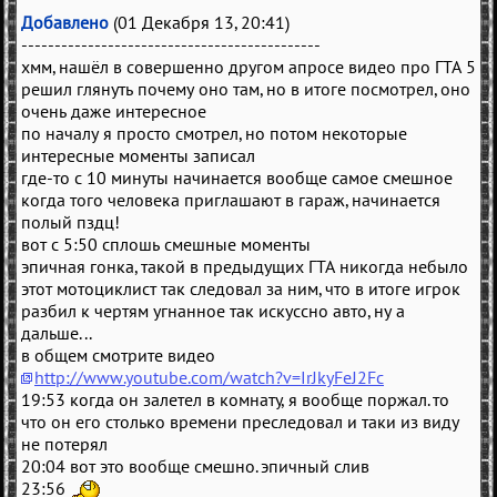
Добавлено
(01 Декабря 13, 20:41)
---------------------------------------------
хмм, нашёл в совершенно другом апросе видео про ГТА 5
решил глянуть почему оно там, но в итоге посмотрел, оно
очень даже интересное
по началу я просто смотрел, но потом некоторые
интересные моменты записал
где-то с 10 минуты начинается вообще самое смешное
когда того человека приглашают в гараж, начинается
полый пздц!
вот с 5:50 сплошь смешные моменты
эпичная гонка, такой в предыдущих ГТА никогда небыло
этот мотоциклист так следовал за ним, что в итоге игрок
разбил к чертям угнанное так искуссно авто, ну а
дальше...
в общем смотрите видео
http://www.youtube.com/watch?v=IrJkyFeJ2Fc
19:53 когда он залетел в комнату, я вообще поржал. то
что он его столько времени преследовал и таки из виду
не потерял
20:04 вот это вообще смешно. эпичный слив
23:56