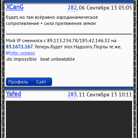
XCanG
282
, 06 Сентября 13 05:05
будет, но там всёравно аэродинамическое
сопротивление + сила притяжения земли
Мой IP сменился с 89.113.234.78/185.42.146.32 на
83.167.1.167
. Теперь будет этот. Надолго. Порты те же.
http-сервер
.do impossible beat unbeatable
Профиль
Сайт
Yafed
283
, 11 Сентября 13 10:11