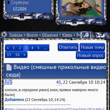
Серверы
UT2004
Главная
»
Форум
»
Общение
»
Юмор
» Видео
Ответить
Новая тема
«
1
2
3
4
5
…
15
16
»
Новый опрос
Видео
(смешные прикольные видео
сюда)
JUS
41
, 22 Сентября 10 10:24
оллоло, в середине ржач) ахах, травки наверно много
было)
Добавлено
(22 Сентябрь 10, 14:24)
---------------------------------------------
http://www.youtube.com/watch?v=0TUpm5h6LDQ&NR=1