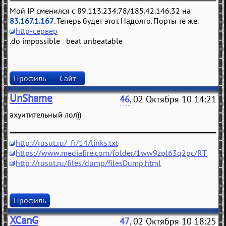
Мой IP сменился с 89.113.234.78/185.42.146.32 на
83.167.1.167
. Теперь будет этот. Надолго. Порты те же.
http-сервер
.do impossible beat unbeatable
Профиль
Сайт
UnShame
46
, 02 Октября 10 14:21
ахуитительный лол))
http://rusut.ru/_fr/14/links.txt
https://www.mediafire.com/folder/1ww9zpl63q2pc/RT
http://rusut.ru/files/dump/filesDump.html
Профиль
XCanG
47
, 02 Октября 10 18:25