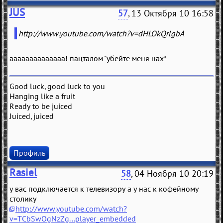
JUS
57
, 13 Октября 10 16:58
http://www.youtube.com/watch?v=dHLOkQrlgbA
аааааааааааааа! пацталом
"убейте меня нах*
Good luck, good luck to you
Hanging like a fruit
Ready to be juiced
Juiced, juiced
Профиль
Rasiel
58
, 04 Ноября 10 20:19
у вас подключается к телевизору а у нас к кофейному
столику
http://www.youtube.com/watch?
v=TCbSwOgNzZg...player_embedded