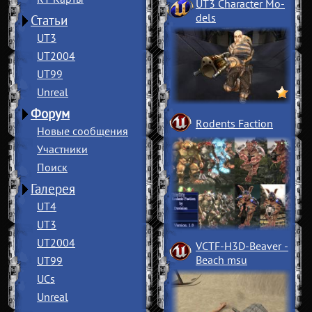
UT3 Character Mo
­
dels
Статьи
UT3
UT2004
UT99
Unreal
Форум
Rodents Faction
Новые сообщения
Участники
Поиск
Галерея
UT4
UT3
UT2004
VCTF-H3D-Beaver
­
Beach msu
UT99
UCs
Unreal