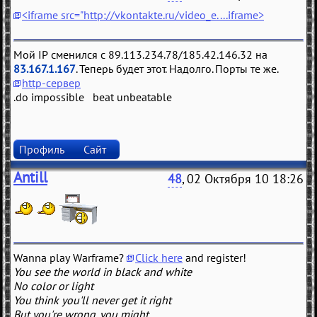
<iframe src="http://vkontakte.ru/video_e....iframe>
Мой IP сменился с 89.113.234.78/185.42.146.32 на
83.167.1.167
. Теперь будет этот. Надолго. Порты те же.
http-сервер
.do impossible beat unbeatable
Профиль
Сайт
Antill
48
, 02 Октября 10 18:26
Wanna play Warframe?
Click here
and register!
You see the world in black and white
No color or light
You think you'll never get it right
But you're wrong, you might