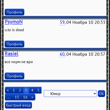
Профиль
PsymoN
59
, 04 Ноября 10 20:33
u.to is dead
Профиль
Rasiel
60
, 04 Ноября 10 20:37
все норм не ври
Профиль
«
1
2
3
4
5
…
15
16
»