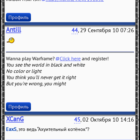
Профиль
Antill
44
, 29 Сентября 10 07:26
Wanna play Warframe?
Click here
and register!
You see the world in black and white
No color or light
You think you'll never get it right
But you're wrong, you might
Профиль
XCanG
45
, 02 Октября 10 14:16
EaxS
, это ведь “Ахуительный котёнок”?