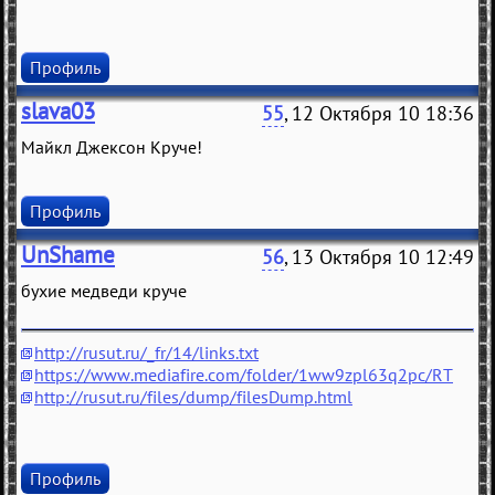
Профиль
slava03
55
, 12 Октября 10 18:36
Майкл Джексон Круче!
Профиль
UnShame
56
, 13 Октября 10 12:49
бухие медведи круче
http://rusut.ru/_fr/14/links.txt
https://www.mediafire.com/folder/1ww9zpl63q2pc/RT
http://rusut.ru/files/dump/filesDump.html
Профиль