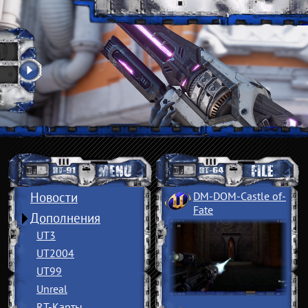
Новости
DM-DOM-Castle of
­
Fate
Дополнения
UT3
UT2004
UT99
Unreal
RT-Карты