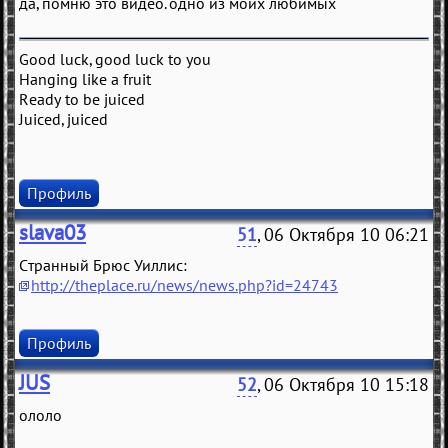
да, помню это видео. одно из моих любимых
Good luck, good luck to you
Hanging like a fruit
Ready to be juiced
Juiced, juiced
Профиль
slava03
51
, 06 Октября 10 06:21
Странный Брюс Уиллис:
http://theplace.ru/news/news.php?id=24743
Профиль
JUS
52
, 06 Октября 10 15:18
ололо