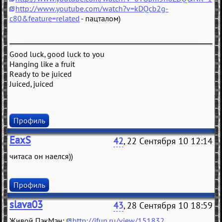
http://www.youtube.com/watch?v=kDQcb2g-
c80&feature=related
- пацталом)
Good luck, good luck to you
Hanging like a fruit
Ready to be juiced
Juiced, juiced
Профиль
EaxS
42
, 22 Сентября 10 12:14
читаса он наелся))
Профиль
slava03
43
, 28 Сентября 10 18:59
Живой ПэкМэн:
http://ifun.ru/view/151832