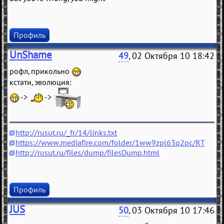
Профиль
UnShame
49
, 02 Октября 10 18:42
рофл, прикольно
кстати, эволюция:
->
->
http://rusut.ru/_fr/14/links.txt
https://www.mediafire.com/folder/1ww9zpl63q2pc/RT
http://rusut.ru/files/dump/filesDump.html
Профиль
JUS
50
, 03 Октября 10 17:46