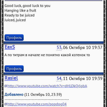
Good luck, good luck to you
Hanging like a fruit
Ready to be juiced
Juiced, juiced
Профиль
EaxS
53
, 06 Октября 10 19:37
А по титрам в начале не понятно какой котенок то
Профиль
Rasiel
54
, 11 Октября 10 19:39
http://www.youtube.com/watch?v=dHLOkQrlgbA
Добавлено
(11 Октябрь 10, 23:39)
---------------------------------------------
http://www.youtube.com/popdog04