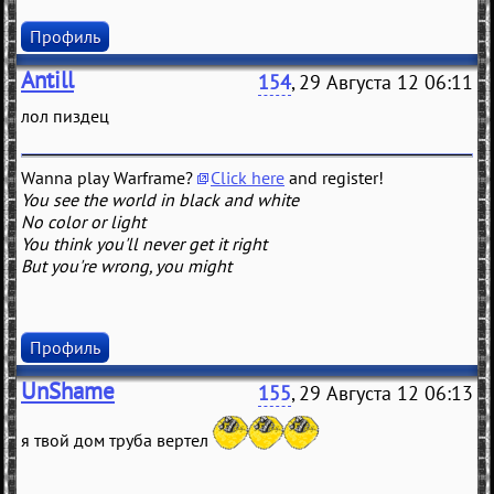
Профиль
Antill
154
, 29 Августа 12 06:11
лол пиздец
Wanna play Warframe?
Click here
and register!
You see the world in black and white
No color or light
You think you'll never get it right
But you're wrong, you might
Профиль
UnShame
155
, 29 Августа 12 06:13
я твой дом труба вертел