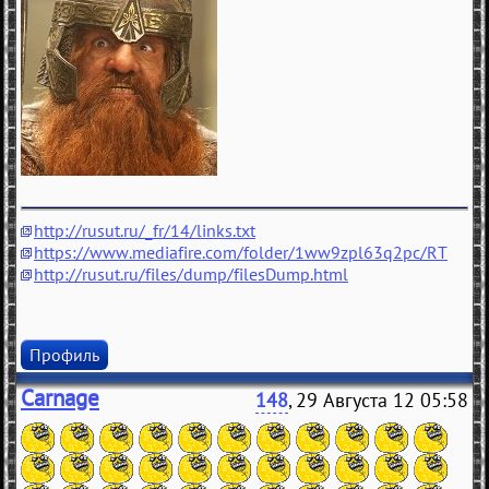
http://rusut.ru/_fr/14/links.txt
https://www.mediafire.com/folder/1ww9zpl63q2pc/RT
http://rusut.ru/files/dump/filesDump.html
Профиль
Carnage
148
, 29 Августа 12 05:58