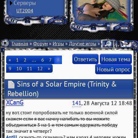
Серверы
UT2004
Главная
»
Форум
»
Игры
»
Другие игры
» Sins of a Solar E
Ответить
Новая тема
«
1
2
…
6
7
8
9
10
11
12
»
Новый опрос
Sins of a Solar Empire
(Trinity &
Rebellion)
XCanG
141
, 28 Августа 12 18:48
ну вот. стоит попробовать не только военной силой
скажем если я вас начну нагибать то вы можите
объединиться 3 на 1 и тем самым одержать победу
так значит в четверг?
Antill
, скачать-то скачаешь? нам караз 4 человек нужен