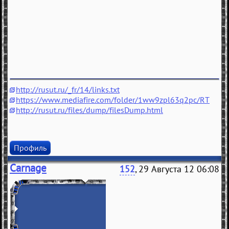
http://rusut.ru/_fr/14/links.txt
https://www.mediafire.com/folder/1ww9zpl63q2pc/RT
http://rusut.ru/files/dump/filesDump.html
Профиль
Carnage
152
, 29 Августа 12 06:08