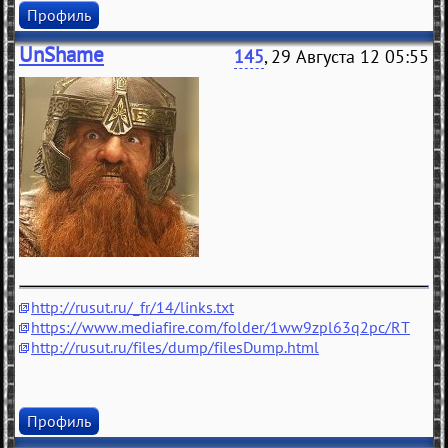
Профиль
UnShame
145
, 29 Августа 12 05:55
http://rusut.ru/_fr/14/links.txt
https://www.mediafire.com/folder/1ww9zpl63q2pc/RT
http://rusut.ru/files/dump/filesDump.html
Профиль