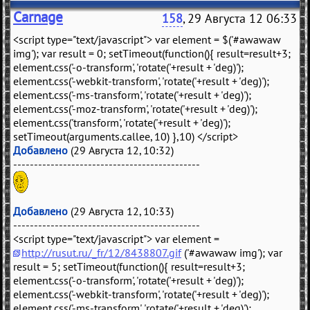
Carnage
158
, 29 Августа 12 06:33
<script type="text/javascript"> var element = $('#awawaw
img'); var result = 0; setTimeout(function(){ result=result+3;
element.css('-o-transform', 'rotate('+result + 'deg)');
element.css('-webkit-transform', 'rotate('+result + 'deg)');
element.css('-ms-transform', 'rotate('+result + 'deg)');
element.css('-moz-transform', 'rotate('+result + 'deg)');
element.css('transform', 'rotate('+result + 'deg)');
setTimeout(arguments.callee, 10) },10) </script>
Добавлено
(29 Августа 12, 10:32)
---------------------------------------------
Добавлено
(29 Августа 12, 10:33)
---------------------------------------------
<script type="text/javascript"> var element =
http://rusut.ru/_fr/12/8438807.gif
('#awawaw img'); var
result = 5; setTimeout(function(){ result=result+3;
element.css('-o-transform', 'rotate('+result + 'deg)');
element.css('-webkit-transform', 'rotate('+result + 'deg)');
element.css('-ms-transform', 'rotate('+result + 'deg)');