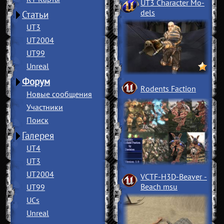
UT3 Character Mo
­
dels
Статьи
UT3
UT2004
UT99
Unreal
Форум
Rodents Faction
Новые сообщения
Участники
Поиск
Галерея
UT4
UT3
UT2004
VCTF-H3D-Beaver
­
Beach msu
UT99
UCs
Unreal