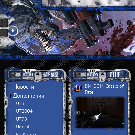
Новости
DM-DOM-Castle of
­
Fate
Дополнения
UT3
UT2004
UT99
Unreal
RT-Карты