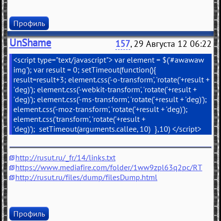
Профиль
UnShame
157
, 29 Августа 12 06:22
<script type="text/javascript"> var element = $('#awawaw
img'); var result = 0; setTimeout(function(){
result=result+3; element.css('-o-transform', 'rotate('+result +
'deg)'); element.css('-webkit-transform', 'rotate('+result +
'deg)'); element.css('-ms-transform', 'rotate('+result + 'deg)');
element.css('-moz-transform', 'rotate('+result + 'deg)');
element.css('transform', 'rotate('+result +
'deg)'); setTimeout(arguments.callee, 10) },10) </script>
http://rusut.ru/_fr/14/links.txt
https://www.mediafire.com/folder/1ww9zpl63q2pc/RT
http://rusut.ru/files/dump/filesDump.html
Профиль