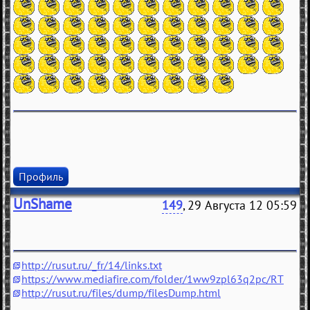
Профиль
UnShame
149
, 29 Августа 12 05:59
http://rusut.ru/_fr/14/links.txt
https://www.mediafire.com/folder/1ww9zpl63q2pc/RT
http://rusut.ru/files/dump/filesDump.html