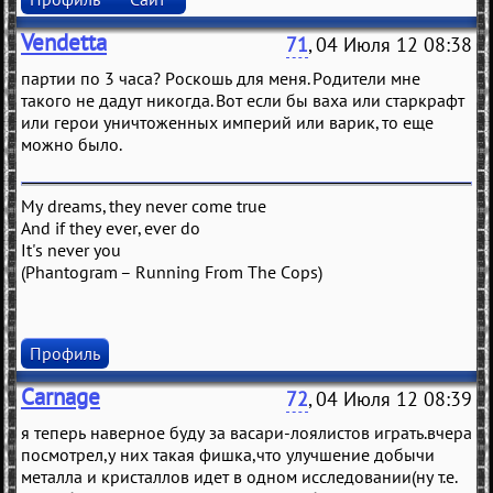
Vendetta
71
, 04 Июля 12 08:38
партии по 3 часа? Роскошь для меня. Родители мне
такого не дадут никогда. Вот если бы ваха или старкрафт
или герои уничтоженных империй или варик, то еще
можно было.
My dreams, they never come true
And if they ever, ever do
It's never you
(Phantogram – Running From The Cops)
Профиль
Carnage
72
, 04 Июля 12 08:39
я теперь наверное буду за васари-лоялистов играть.вчера
посмотрел,у них такая фишка,что улучшение добычи
металла и кристаллов идет в одном исследовании(ну т.е.