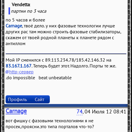
Vendetta
(
)
партии по 3 часа
по 5 часов и более
Carnage
, твоё дело. у них фазовые технологии лучше
других рас там можно строить фазовые стабилизаторы,
скажем от твоей родной планеты к планете рядом с
антиллом
Мой IP сменился с 89.113.234.78/185.42.146.32 на
83.167.1.167
. Теперь будет этот. Надолго. Порты те же.
http-сервер
.do impossible beat unbeatable
Профиль
Сайт
Carnage
74
, 04 Июля 12 08:41
вот фишку с фазовыми технологиями я не
просек,проясни.это типа порталов что-то?