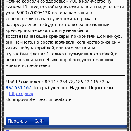
мелкие корабли со здоровьем 700 в количестве ну
скажем 10 штук, то чтобы уничтожить титан надо нанести
урон 5000+7000=12К. вот она вам защита
конечно если сначала уничтожить стража, то
распределения не будет, но это всёравно мощный
крейсер поддержки, потом у меня были
восстанавливающие крейсеры "покорители Доминикус",
они немного, но восстанавливали количество жизней у
каких-нибуть кораблей, или того-же титана.
а у вас был флот из 1 только штурмующих кораблей, и
небыло защиты и небыло кораблей, уничтожающих
мины и истребителей
Мой IP сменился с 89.113.234.78/185.42.146.32 на
83.167.1.167
. Теперь будет этот. Надолго. Порты те же.
http-сервер
.do impossible beat unbeatable
Профиль
Сайт