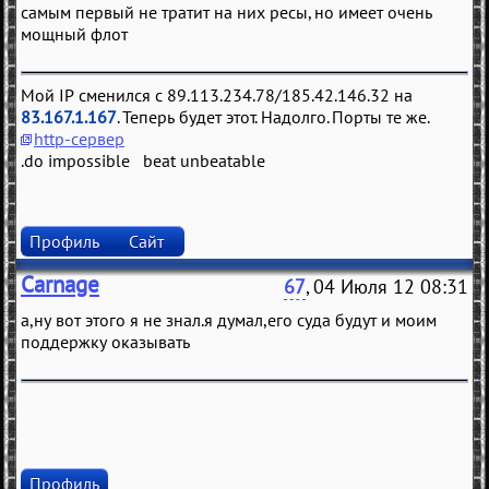
самым первый не тратит на них ресы, но имеет очень
мощный флот
Мой IP сменился с 89.113.234.78/185.42.146.32 на
83.167.1.167
. Теперь будет этот. Надолго. Порты те же.
http-сервер
.do impossible beat unbeatable
Профиль
Сайт
Carnage
67
, 04 Июля 12 08:31
а,ну вот этого я не знал.я думал,его суда будут и моим
поддержку оказывать
Профиль