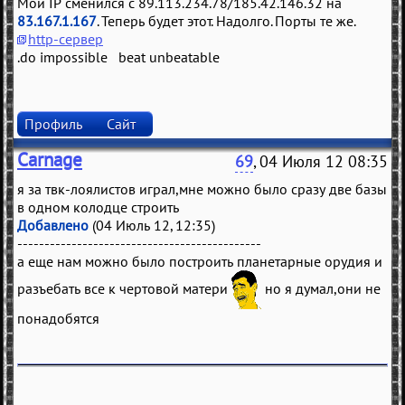
Мой IP сменился с 89.113.234.78/185.42.146.32 на
83.167.1.167
. Теперь будет этот. Надолго. Порты те же.
http-сервер
.do impossible beat unbeatable
Профиль
Сайт
Carnage
69
, 04 Июля 12 08:35
я за твк-лоялистов играл,мне можно было сразу две базы
в одном колодце строить
Добавлено
(04 Июль 12, 12:35)
---------------------------------------------
а еще нам можно было построить планетарные орудия и
разъебать все к чертовой матери
но я думал,они не
понадобятся