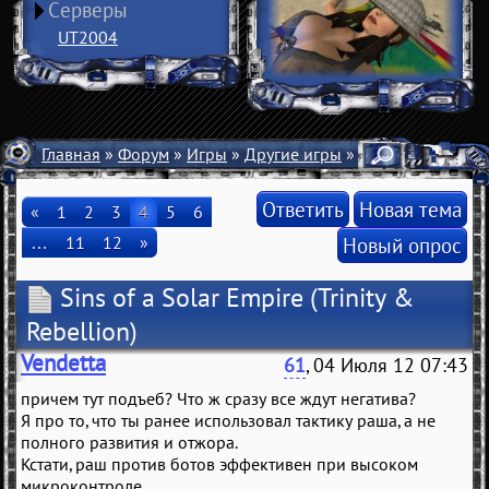
Серверы
UT2004
Главная
»
Форум
»
Игры
»
Другие игры
» Sins of a Solar E
Ответить
Новая тема
«
1
2
3
4
5
6
…
11
12
»
Новый опрос
Sins of a Solar Empire
(Trinity &
Rebellion)
Vendetta
61
, 04 Июля 12 07:43
причем тут подъеб? Что ж сразу все ждут негатива?
Я про то, что ты ранее использовал тактику раша, а не
полного развития и отжора.
Кстати, раш против ботов эффективен при высоком
микроконтроле.