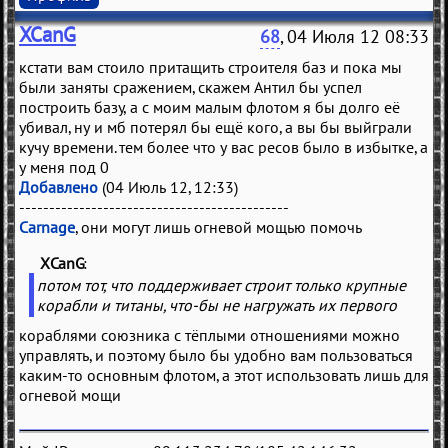
XCanG
68
, 04 Июля 12 08:33
кстати вам стоило притащить строителя баз и пока мы
были заняты сражением, скажем Антил бы успел
построить базу, а с моим малым флотом я бы долго её
убивал, ну и мб потерял бы ещё кого, а вы бы выйграли
кучу времени. тем более что у вас ресов было в избытке, а
у меня под 0
Добавлено
(04 Июль 12, 12:33)
---------------------------------------------
Carnage
, они могут лишь огневой мощью помочь
XCanG
(
)
потом тот, что поддерживает строит только крупные
корабли и титаны, что-бы не нагружать их первого
кораблями союзника с тёплыми отношениями можно
управлять, и поэтому было бы удобно вам пользоваться
каким-то основным флотом, а этот использовать лишь для
огневой мощи