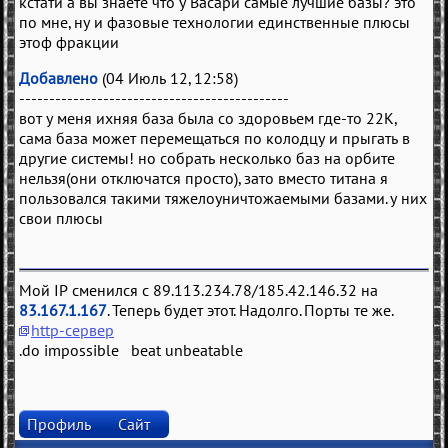
кстати а вы знаете что у Васари самые лучшие базы? это
по мне, ну и фазовые технологии единственные плюсы
этоф фракции
Добавлено
(04 Июль 12, 12:58)
---------------------------------------------
вот у меня ихняя база была со здоровьем где-то 22К,
сама база может перемещаться по колодцу и прыгать в
другие системы! но собрать несколько баз на орбите
нельзя(они отключатся просто), зато вместо титана я
пользовался такими тяжелоуничтожаемыми базами. у них
свои плюсы
Мой IP сменился с 89.113.234.78/185.42.146.32 на
83.167.1.167
. Теперь будет этот. Надолго. Порты те же.
http-сервер
.do impossible beat unbeatable
Профиль
Сайт