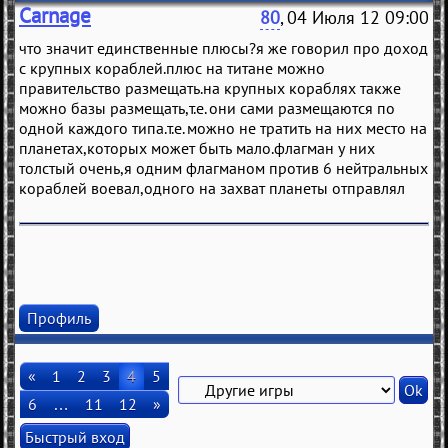
Carnage
80
, 04 Июля 12 09:00
что значит единственные плюсы?я же говорил про доход
с крупных кораблей.плюс на титане можно
правительство размещать.на крупных кораблях также
можно базы размещать,т.е. они сами размещаются по
одной каждого типа.т.е. можно не тратить на них место на
планетах,которых может быть мало.флагман у них
толстый очень,я одним флагманом против 6 нейтральных
кораблей воевал,одного на захват планеты отправлял
Профиль
«
1
2
3
4
5
6
…
11
12
»