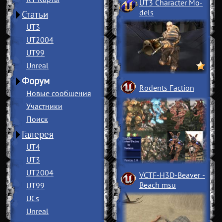
UT3 Character Mo
­
dels
Статьи
UT3
UT2004
UT99
Unreal
Форум
Rodents Faction
Новые сообщения
Участники
Поиск
Галерея
UT4
UT3
UT2004
VCTF-H3D-Beaver
­
Beach msu
UT99
UCs
Unreal