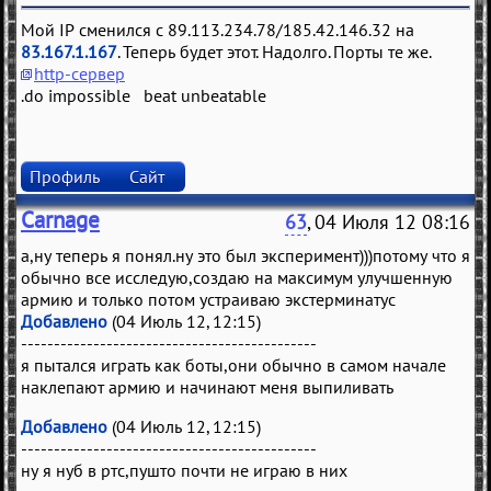
Мой IP сменился с 89.113.234.78/185.42.146.32 на
83.167.1.167
. Теперь будет этот. Надолго. Порты те же.
http-сервер
.do impossible beat unbeatable
Профиль
Сайт
Carnage
63
, 04 Июля 12 08:16
а,ну теперь я понял.ну это был эксперимент)))потому что я
обычно все исследую,создаю на максимум улучшенную
армию и только потом устраиваю экстерминатус
Добавлено
(04 Июль 12, 12:15)
---------------------------------------------
я пытался играть как боты,они обычно в самом начале
наклепают армию и начинают меня выпиливать
Добавлено
(04 Июль 12, 12:15)
---------------------------------------------
ну я нуб в ртс,пушто почти не играю в них