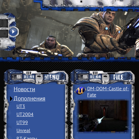
Новости
DM-DOM-Castle of
­
Fate
Дополнения
UT3
UT2004
UT99
Unreal
RT-Карты