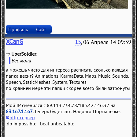
Профиль
Сайт
XCanG
15
, 06 Апреля 14 09:39
UberSoldier
(
)
Вес мода
а можешь чисто для интереса расписать сколько каждая
папка весит? Animations, KarmaData, Maps, Music, Sounds,
Speech, StaticMeshes, System, Textures
по крайней мере эти папки скорее всего были затронуты
Мой IP сменился с 89.113.234.78/185.42.146.32 на
83.167.1.167
. Теперь будет этот. Надолго. Порты те же.
http-сервер
.do impossible beat unbeatable