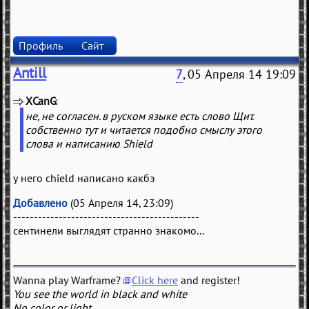
Профиль
Сайт
Antill
7
, 05 Апреля 14 19:09
XCanG
(
)
не, не согласен. в руском языке есть слово Щит.
собственно тут и читается подобно смыслу этого
слова и написанию Shield
у него chield написано какбэ
Добавлено
(05 Апреля 14, 23:09)
---------------------------------------------
сентинели выглядят странно знакомо...
Wanna play Warframe?
Click here
and register!
You see the world in black and white
No color or light