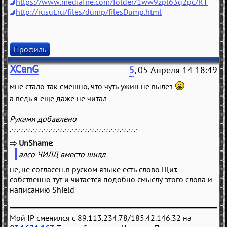
https://www.mediafire.com/folder/1ww9zpl63q2pc/RT
http://rusut.ru/files/dump/filesDump.html
Профиль
XCanG
5
, 05 Апреля 14 18:49
мне стало так смешно, что чуть ужин не вылез
а ведь я ещё даже не читал
Руками добавлено
.∙.∙.∙.∙.∙.∙.∙.∙.∙.∙.∙.∙.∙.∙.∙.∙.∙.∙.∙.∙.∙.∙.∙.∙.∙.∙.∙.∙.∙.∙.∙.∙.∙.∙.∙.∙
UnShame
(
)
алсо ЧИЛД вместо шилд
не, не согласен. в руском языке есть слово Щит.
собственно тут и читается подобно смыслу этого слова и
написанию Shield
Мой IP сменился с 89.113.234.78/185.42.146.32 на