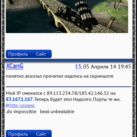
Профиль
Сайт
XCanG
13
, 05 Апреля 14 19:45
понятно. вскольз прочитал надпись на скриншоте
Мой IP сменился с 89.113.234.78/185.42.146.32 на
83.167.1.167
. Теперь будет этот. Надолго. Порты те же.
http-сервер
.do impossible beat unbeatable
Профиль
Сайт