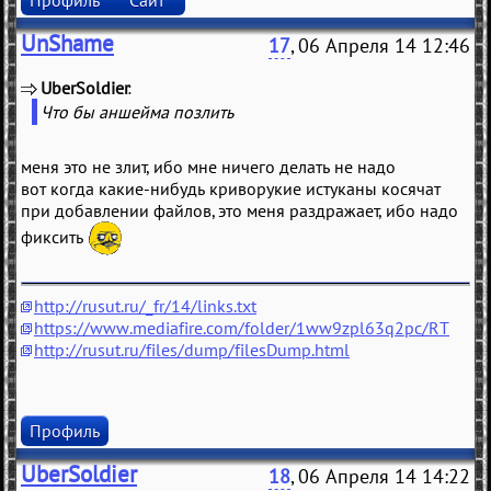
Профиль
Сайт
UnShame
17
, 06 Апреля 14 12:46
UberSoldier
(
)
Что бы аншейма позлить
меня это не злит, ибо мне ничего делать не надо
вот когда какие-нибудь криворукие истуканы косячат
при добавлении файлов, это меня раздражает, ибо надо
фиксить
http://rusut.ru/_fr/14/links.txt
https://www.mediafire.com/folder/1ww9zpl63q2pc/RT
http://rusut.ru/files/dump/filesDump.html
Профиль
UberSoldier
18
, 06 Апреля 14 14:22