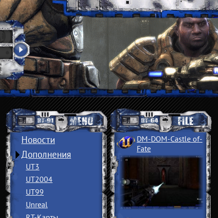
Новости
DM-DOM-Castle of
­
Fate
Дополнения
UT3
UT2004
UT99
Unreal
RT-Карты