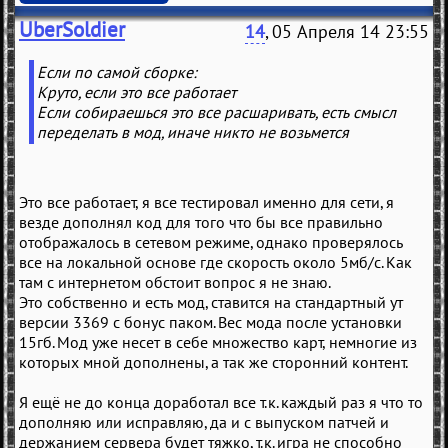
UberSoldier
14
, 05 Апреля 14 23:55
Если по самой сборке:
Круто, если это все работает
Если собираешься это все расшаривать, есть смысл
переделать в мод, иначе никто не возьмется
Это все работает, я все тестировал именно для сети, я
везде дополнял код для того что бы все правильно
отображалось в сетевом режиме, однако проверялось
все на локальной основе где скорость около 5мб/с. Как
там с интернетом обстоит вопрос я не знаю.
Это собственно и есть мод, ставится на стандартный ут
версии 3369 с бонус паком. Вес мода после установки
15гб. Мод уже несет в себе множество карт, немногие из
которых мной дополнены, а так же сторонний контент.
Я ещё не до конца доработал все т.к. каждый раз я что то
дополняю или исправляю, да и с выпуском патчей и
держанием сервера будет тяжко, т.к. игра не способно