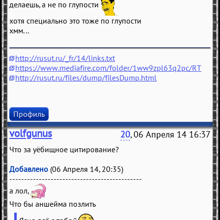
делаешь, а не по глупости
хотя специально это тоже по глупости
хмм...
http://rusut.ru/_fr/14/links.txt
https://www.mediafire.com/folder/1ww9zpl63q2pc/RT
http://rusut.ru/files/dump/filesDump.html
Профиль
volfgunus
20
, 06 Апреля 14 16:37
Что за уёбищное цитирование?
Добавлено
(06 Апреля 14, 20:35)
---------------------------------------------
а лол,
Что бы аншейма позлить