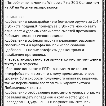
- Потребление памяти на Windows 7 на 20% больше чем
на ХР, на Viste не тестировалось.
- описания:
- добавленны киллстрайки - это бонусное оружие за 2, 4 и
6 убийств подряд. К примеру за 6 убийств можно взять
авионалет и удвоить колличество смертей противника.
Работает только в сетевом режиме.
- добавленны эффекты игрока к реликвиям, рассовым
способностям и артефактам при использовании.
- добавленны новые артефакты для контроля и
ослабления противника.
- перебалансированно все оружие, ко многим улучшенны
текстуры и эффекты.
- большие поправки в РПГ что касается не только
интерфейса но и всего что к нему прелагается, теперь
уровней 30, а скорость получаемого опыта повышенна,
так же переписанны все таланты и характеристики.
Добавленны 4 класса.
- добавленно отображение наносимого урона, это так же
позваляет видеть попадания и колличество урона.
- переделанны, улучшенны и пофиксенны ситанели,