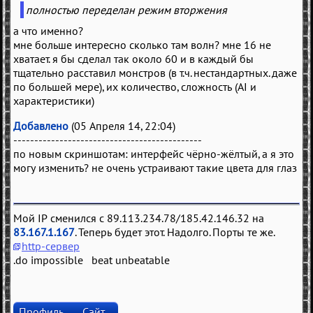
полностью переделан режим вторжения
а что именно?
мне больше интересно сколько там волн? мне 16 не
хватает. я бы сделал так около 60 и в каждый бы
тщательно расставил монстров (в т.ч. нестандартных. даже
по большей мере), их количество, сложность (AI и
характеристики)
Добавлено
(05 Апреля 14, 22:04)
---------------------------------------------
по новым скриншотам: интерфейс чёрно-жёлтый, а я это
могу изменить? не очень устраивают такие цвета для глаз
Мой IP сменился с 89.113.234.78/185.42.146.32 на
83.167.1.167
. Теперь будет этот. Надолго. Порты те же.
http-сервер
.do impossible beat unbeatable
Профиль
Сайт