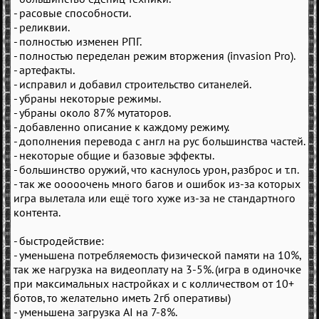
- расовые способности.
- реликвии.
- полностью изменен РПГ.
- полностью переделан режим вторжения (invasion Pro).
- артефакты.
- исправил и добавил строительство ситанелей.
- убраны некоторые режимы.
- убраны около 87% мутаторов.
- добавленно описание к каждому режиму.
- дополнения перевода с англ на рус большинства частей.
- некоторые общие и базовые эффекты.
- большинство оружий, что каснулось урон, разброс и т.п.
- так же ооооочень много багов и ошибок из-за которых
игра вылетала или ещё того хуже из-за не стандартного
контента.
- быстродействие:
- уменьшена потребляемость физической памяти на 10%,
так же нагрузка на видеоплату на 3-5%. (игра в одиночке
при максимальных настройках и с колличеством от 10+
ботов, то желательно иметь 2гб оперативы)
- уменьшена загрузка AI на 7-8%.