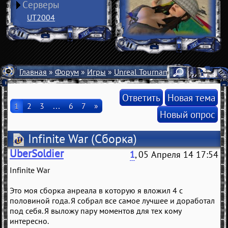
Серверы
UT2004
Главная
»
Форум
»
Игры
»
Unreal Tournament 2004
» Infin
Ответить
Новая тема
1
2
3
…
6
7
»
Новый опрос
Infinite War
(Сборка)
UberSoldier
1
, 05 Апреля 14 17:54
Infinite War
Это моя сборка анреала в которую я вложил 4 с
половиной года. Я собрал все самое лучшее и доработал
под себя. Я выложу пару моментов для тех кому
интересно.