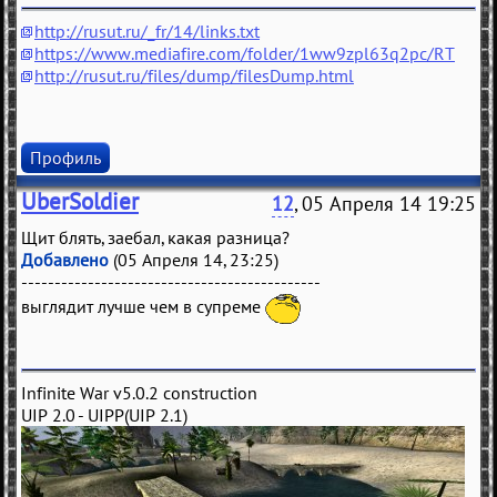
http://rusut.ru/_fr/14/links.txt
https://www.mediafire.com/folder/1ww9zpl63q2pc/RT
http://rusut.ru/files/dump/filesDump.html
Профиль
UberSoldier
12
, 05 Апреля 14 19:25
Щит блять, заебал, какая разница?
Добавлено
(05 Апреля 14, 23:25)
---------------------------------------------
выглядит лучше чем в супреме
Infinite War v5.0.2 construction
UIP 2.0 - UIPP(UIP 2.1)