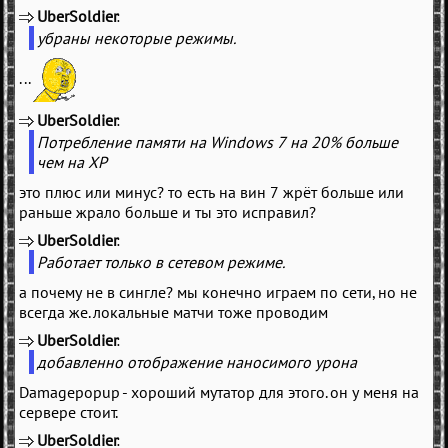
UberSoldier
(
)
убраны некоторые режимы.
...
UberSoldier
(
)
Потребление памяти на Windows 7 на 20% больше
чем на ХР
это плюс или минус? то есть на вин 7 жрёт больше или
раньше жрало больше и ты это исправил?
UberSoldier
(
)
Работает только в сетевом режиме.
а почему не в сингле? мы конечно играем по сети, но не
всегда же. локальные матчи тоже проводим
UberSoldier
(
)
добавленно отображение наносимого урона
Damagepopup - хороший мутатор для этого. он у меня на
сервере стоит.
UberSoldier
(
)