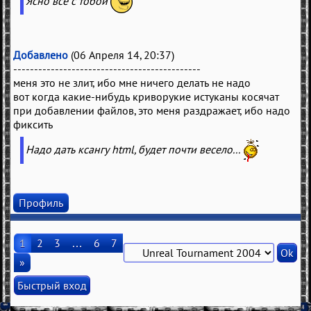
Ясно всё с тобой
Добавлено
(06 Апреля 14, 20:37)
---------------------------------------------
меня это не злит, ибо мне ничего делать не надо
вот когда какие-нибудь криворукие истуканы косячат
при добавлении файлов, это меня раздражает, ибо надо
фиксить
Надо дать ксангу html, будет почти весело...
Профиль
1
2
3
…
6
7
»