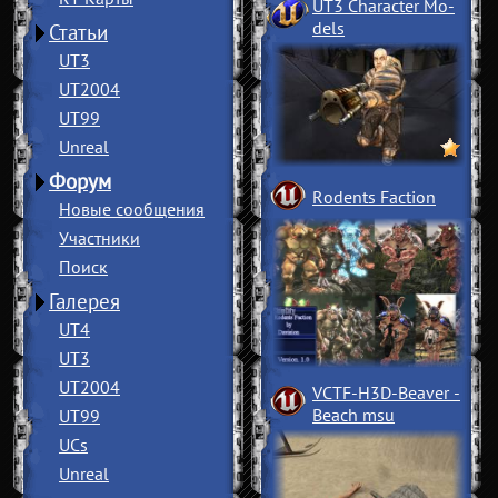
UT3 Character Mo
­
dels
Статьи
UT3
UT2004
UT99
Unreal
Форум
Rodents Faction
Новые сообщения
Участники
Поиск
Галерея
UT4
UT3
UT2004
VCTF-H3D-Beaver
­
Beach msu
UT99
UCs
Unreal