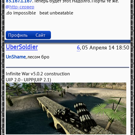
83.167.1.167
. Теперь будет этот. Надолго. Порты те же.
http-сервер
.do impossible beat unbeatable
Профиль
Сайт
UberSoldier
6
, 05 Апреля 14 18:50
UnShame
, лесом бро
Infinite War v5.0.2 construction
UIP 2.0 - UIPP(UIP 2.1)