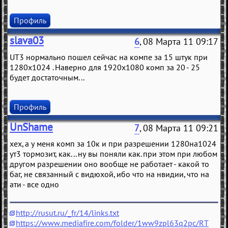
Профиль
slava03
6
, 08 Марта 11 09:17
UT3 нормально пошел сейчас на компе за 15 штук при
1280x1024 . Наверно для 1920x1080 комп за 20 - 25
будет достаточным...
Профиль
UnShame
7
, 08 Марта 11 09:21
хех, а у меня комп за 10к и при разрешении 1280на1024
ут3 тормозит, как... ну вы поняли как. при этом при любом
другом разрешении оно вообще не работает - какой то
баг, не связанный с видюхой, ибо что на нвидии, что на
ати - все одно
http://rusut.ru/_fr/14/links.txt
https://www.mediafire.com/folder/1ww9zpl63q2pc/RT