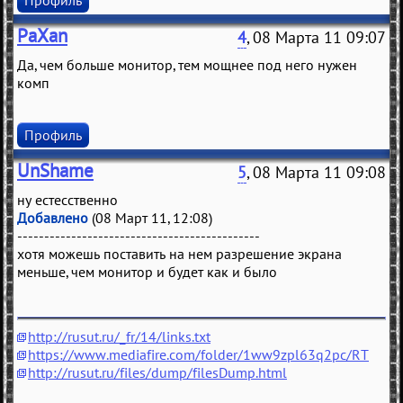
Профиль
PaXan
4
, 08 Марта 11 09:07
Да, чем больше монитор, тем мощнее под него нужен
комп
Профиль
UnShame
5
, 08 Марта 11 09:08
ну естесственно
Добавлено
(08 Март 11, 12:08)
---------------------------------------------
хотя можешь поставить на нем разрешение экрана
меньше, чем монитор и будет как и было
http://rusut.ru/_fr/14/links.txt
https://www.mediafire.com/folder/1ww9zpl63q2pc/RT
http://rusut.ru/files/dump/filesDump.html