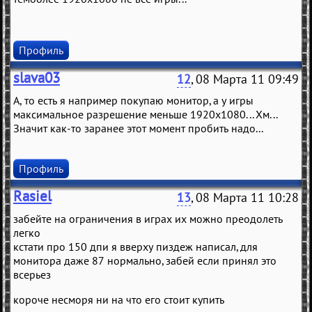
Профиль
slava03
12
, 08 Марта 11 09:49
А, то есть я например покупаю монитор, а у игры
максимальное разрешение меньше 1920x1080... Хм...
Значит как-то заранее этот момент пробить надо...
Профиль
Rasiel
13
, 08 Марта 11 10:28
забейте на ограничения в играх их можно преодолеть
легко
кстати про 150 дпи я вверху пиздеж написал, для
монитора даже 87 нормально, забей если принял это
всерьез
короче несморя ни на что его стоит купить