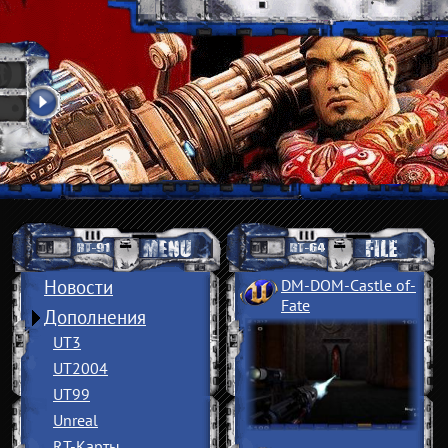
Новости
DM-DOM-Castle of
­
Fate
Дополнения
UT3
UT2004
UT99
Unreal
RT-Карты