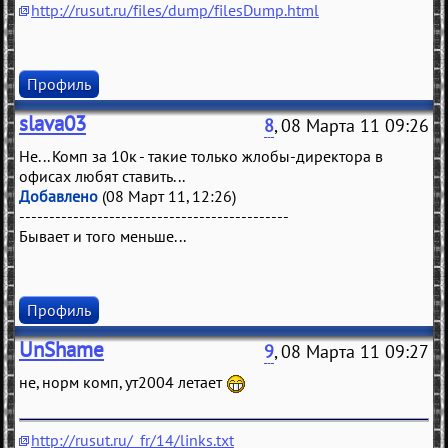
http://rusut.ru/files/dump/filesDump.html
Профиль
slava03
8
, 08 Марта 11 09:26
Не... Комп за 10к - такие только жлобы-директора в
офисах любят ставить...
Добавлено
(08 Март 11, 12:26)
---------------------------------------------
Бывает и того меньше...
Профиль
UnShame
9
, 08 Марта 11 09:27
не, норм комп, ут2004 летает
http://rusut.ru/_fr/14/links.txt