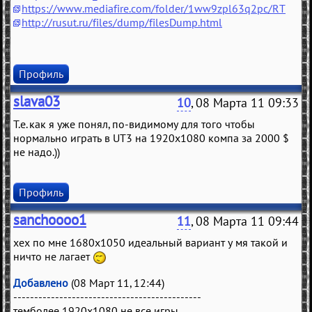
https://www.mediafire.com/folder/1ww9zpl63q2pc/RT
http://rusut.ru/files/dump/filesDump.html
Профиль
slava03
10
, 08 Марта 11 09:33
Т.е. как я уже понял, по-видимому для того чтобы
нормально играть в UT3 на 1920x1080 компа за 2000 $
не надо.))
Профиль
sanchoooo1
11
, 08 Марта 11 09:44
хех по мне 1680x1050 идеальный вариант у мя такой и
ничто не лагает
Добавлено
(08 Март 11, 12:44)
---------------------------------------------
темболее 1920х1080 не все игры...