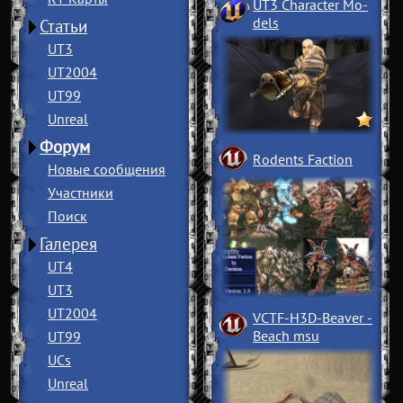
UT3 Character Mo
­
dels
Статьи
UT3
UT2004
UT99
Unreal
Форум
Rodents Faction
Новые сообщения
Участники
Поиск
Галерея
UT4
UT3
UT2004
VCTF-H3D-Beaver
­
Beach msu
UT99
UCs
Unreal