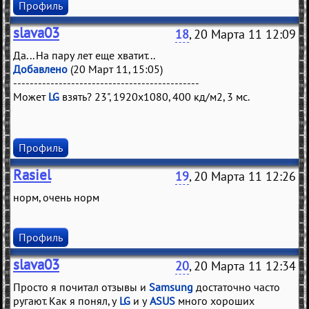
Профиль
slava03
18
, 20 Марта 11 12:09
Да... На пару лет еще хватит...
Добавлено
(20 Март 11, 15:05)
---------------------------------------------
Может
LG
взять? 23", 1920x1080, 400 кд/м2, 3 мс.
Профиль
Rasiel
19
, 20 Марта 11 12:26
норм, очень норм
Профиль
slava03
20
, 20 Марта 11 12:34
Просто я почитал отзывы и
Samsung
достаточно часто
ругают. Как я понял, у
LG
и у
ASUS
много хороших