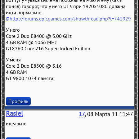
Вот тут у чувака система похожая на мою и ему (как я
понял) говорят, что у него UT3 при 1920x1080 должна
идти нормально.
http://forums.epicgames.com/showthread.php?t=741929
У него
Core 2 Duo E8400 @ 3.00 GHz
4 GB RAM @ 1066 MHz
GTX260 Core 216 Superclocked Edition
У меня
Core 2 Duo E8500 @ 3.16
4 GB RAM
GT 9800 1024 памяти.
Профиль
Rasiel
17
, 08 Марта 11 11:47
идеально