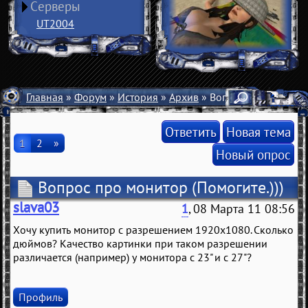
Серверы
UT2004
Главная
»
Форум
»
История
»
Архив
» Вопрос про монито
Ответить
Новая тема
1
2
»
Новый опрос
Вопрос про монитор
(Помогите.)))
slava03
1
, 08 Марта 11 08:56
Хочу купить монитор с разрешением 1920x1080. Сколько
дюймов? Качество картинки при таком разрешении
различается (например) у монитора с 23" и с 27"?
Профиль