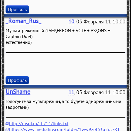
Профиль
_Roman_Rus_
10
, 05 Февраля 11 10:00
Мульти-режимный (TAM\FREON + VCTF + AS\ONS +
Captain Duel)
естественно)
Профиль
UnShame
11
, 05 Февраля 11 10:00
голосуйте за мультирежим, а то будете однорежимными
задротами)
http://rusut.ru/_fr/14/links.txt
https://www.mediafire.com/folder/1ww9zpl63q2pc/RT