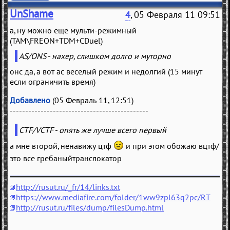
UnShame
4
, 05 Февраля 11 09:51
а, ну можно еще мульти-режимный
(TAM\FREON+TDM+CDuel)
AS/ONS - нахер, слишком долго и муторно
онс да, а вот ас веселый режим и недолгий (15 минут
если ограничить время)
Добавлено
(05 Февраль 11, 12:51)
---------------------------------------------
CTF/VCTF - опять же лучше всего первый
а мне второй, ненавижу цтф
и при этом обожаю вцтф/
это все гребаныйтранслокатор
http://rusut.ru/_fr/14/links.txt
https://www.mediafire.com/folder/1ww9zpl63q2pc/RT
http://rusut.ru/files/dump/filesDump.html