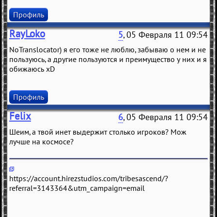
Профиль
RayLoko
5
, 05 Февраля 11 09:54
NoTranslocator) я его тоже не люблю, забываю о нем и не
пользуюсь, а другие пользуются и преимущество у них и я
обижаюсь xD
Профиль
Felix
6
, 05 Февраля 11 09:54
Шeим, a твой инeт выдeржит столько игроков? Мож
лучшe нa космосe?
https://account.hirezstudios.com/tribesascend/?
referral=3143364&utm_campaign=email