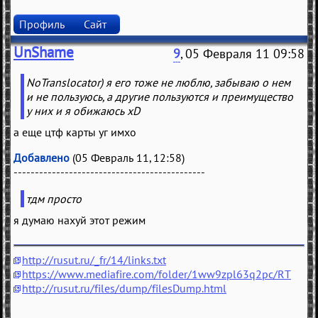
Профиль
Сайт
UnShame
9
, 05 Февраля 11 09:58
NoTranslocator) я его тоже не люблю, забываю о нем
и не пользуюсь, а другие пользуются и преимущество
у них и я обижаюсь xD
а еще цтф карты уг имхо
Добавлено
(05 Февраль 11, 12:58)
---------------------------------------------
тдм просто
я думаю нахуй этот режим
http://rusut.ru/_fr/14/links.txt
https://www.mediafire.com/folder/1ww9zpl63q2pc/RT
http://rusut.ru/files/dump/filesDump.html