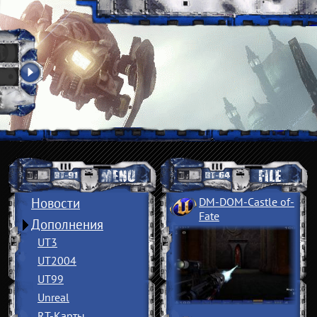
Новости
DM-DOM-Castle of
­
Fate
Дополнения
UT3
UT2004
UT99
Unreal
RT-Карты