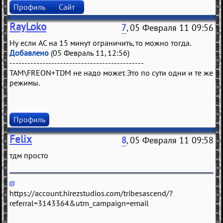
Профиль
Сайт
RayLoko
7
, 05 Февраля 11 09:56
Ну если АС на 15 минут ограничить, то можно тогда.
Добавлено
(05 Февраль 11, 12:56)
---------------------------------------------
TAM\FREON+TDM не надо может. Это по сути одни и те же
режимы.
Профиль
Felix
8
, 05 Февраля 11 09:58
тдм просто
https://account.hirezstudios.com/tribesascend/?
referral=3143364&utm_campaign=email