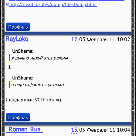
http://rusut.ru/files/dump/filesDump.html
Профиль
RayLoko
12
, 05 Февраля 11 10:02
UnShame
(
)
я думаю нахуй этот режим
+1
UnShame
(
)
а еще цтф карты уг имхо
Стандартные VCTF тож уг)
Профиль
_Roman_Rus_
13
, 05 Февраля 11 10:04