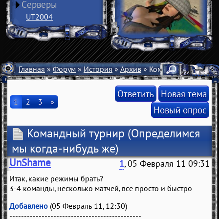
Серверы
UT2004
Главная
»
Форум
»
История
»
Архив
» Командный турнир
Ответить
Новая тема
1
2
3
»
Новый опрос
Командный турнир
(Определимся
мы когда-нибудь же)
UnShame
1
, 05 Февраля 11 09:31
Итак, какие режимы брать?
3-4 команды, несколько матчей, все просто и быстро
Добавлено
(05 Февраль 11, 12:30)
---------------------------------------------