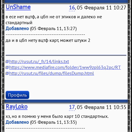
UnShame
16
, 05 Февраля 11 10:27
в есе нет вцтф, а цбп не от эпиков и далеко не
стандартный
Добавлено
(05 Февраль 11, 13:27)
---------------------------------------------
да и в цбп нету вцтф карт, может штуки 2
http://rusut.ru/_fr/14/links.txt
https://www.mediafire.com/folder/1ww9zpl63q2pc/RT
http://rusut.ru/files/dump/filesDump.html
Профиль
RayLoko
17
, 05 Февраля 11 10:35
хз, но я помню у меня было карт 10 стандартных.
Добавлено
(05 Февраль 11, 13:35)
---------------------------------------------