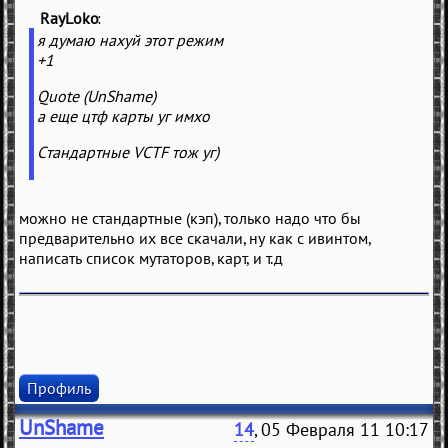
RayLoko
(
)
я думаю нахуй этот режим
+1
Quote (UnShame)
а еще цтф карты уг имхо
Стандартные VCTF тож уг)
можно не стандартные (кэп), только надо что бы
предварительно их все скачали, ну как с ивинтом,
написать список мутаторов, карт, и т.д
Профиль
UnShame
14
, 05 Февраля 11 10:17