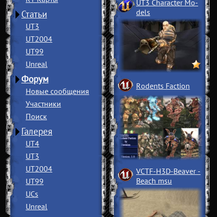
UT3 Character Mo
­
dels
Статьи
UT3
UT2004
UT99
Unreal
Форум
Rodents Faction
Новые сообщения
Участники
Поиск
Галерея
UT4
UT3
UT2004
VCTF-H3D-Beaver
­
Beach msu
UT99
UCs
Unreal