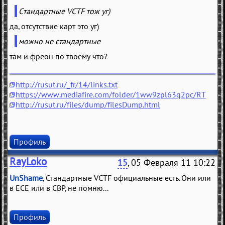
Стандартные VCTF тож уг)
да, отсутствие карт это уг)
можно не стандартные
там и фреон по твоему что?
http://rusut.ru/_fr/14/links.txt
https://www.mediafire.com/folder/1ww9zpl63q2pc/RT
http://rusut.ru/files/dump/filesDump.html
Профиль
RayLoko
15
, 05 Февраля 11 10:22
UnShame
, Стандартные VCTF официальные есть. Они или
в ECE или в CBP, не помню...
Профиль