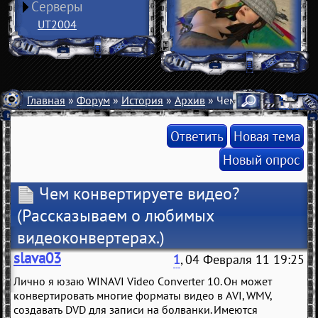
Серверы
UT2004
Главная
»
Форум
»
История
»
Архив
» Чем конвертируете 
Ответить
Новая тема
Новый опрос
Чем конвертируете видео?
(Рассказываем о любимых
видеоконвертерах.)
slava03
1
, 04 Февраля 11 19:25
Лично я юзаю WINAVI Video Converter 10. Он может
конвертировать многие форматы видео в AVI, WMV,
создавать DVD для записи на болванки. Имеются