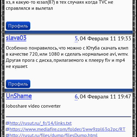
хз, я какую-то юзал(8?) в тех случаях когда TVC не
справлялся и вылетал
Профиль
slava03
5
, 04 Февраля 11 19:33
Особенно понравилось, что можно с Ютуба скачать клип
в качестве 720, или 1080 и сделать нормальное avi, wmv.
Другая прога с диска, прилагаемого к плееру flv и mp4
не кушает.
Профиль
UnShame
6
, 04 Февраля 11 19:47
Joboshare video converter
http://rusut.ru/_fr/14/links.txt
https://www.mediafire.com/folder/1ww9zpl63q2pc/RT
http://rusut.ru/files/dump/filesDump.html