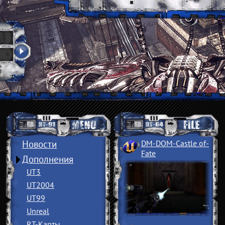
Новости
DM-DOM-Castle of
­
Fate
Дополнения
UT3
UT2004
UT99
Unreal
RT-Карты