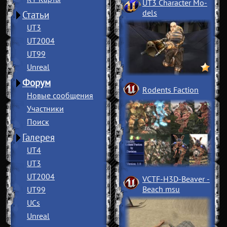
UT3 Character Mo
­
dels
Статьи
UT3
UT2004
UT99
Unreal
Форум
Rodents Faction
Новые сообщения
Участники
Поиск
Галерея
UT4
UT3
UT2004
VCTF-H3D-Beaver
­
Beach msu
UT99
UCs
Unreal