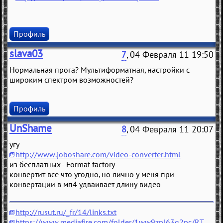
Профиль
slava03
7
, 04 Февраля 11 19:50
Нормальная прога? Мультиформатная, настройки с
широким спектром возможностей?
Профиль
UnShame
8
, 04 Февраля 11 20:07
угу
http://www.joboshare.com/video-converter.html
из бесплатных - Format factory
конвертит все что угодно, но лично у меня при
конвертации в мп4 удваивает длину видео
http://rusut.ru/_fr/14/links.txt
https://www.mediafire.com/folder/1ww9zpl63q2pc/RT