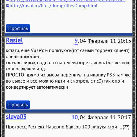
http://rusut.ru/files/dump/filesDump.html
Профиль
Rasiel
9
, 04 Февраля 11 20:13
кстати, еще Vuse'ом пользуюсь(тот самый торрент клиент)
очень помогает:
скачал фильм, надо его на телевизоре глянуть без всяких
говнофлешек и тд
ПРОСТО прямо из вьюза перетянул на иконку PS3 там же
во вьюзе и все, можно идти и смотреть с пс3) так оно и
конвертирует автоматически
Профиль
slava03
10
, 04 Февраля 11 20:17
Прогресс. Респект. Наверно баксов 100 лицуха стоит... (??)