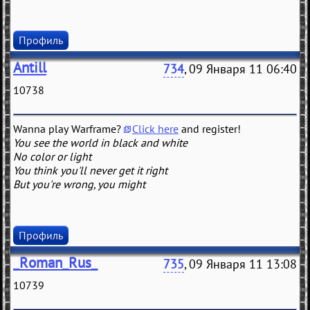
Профиль
Antill
734
, 09 Января 11 06:40
10738
Wanna play Warframe?
Click here
and register!
You see the world in black and white
No color or light
You think you'll never get it right
But you're wrong, you might
Профиль
_Roman_Rus_
735
, 09 Января 11 13:08
10739