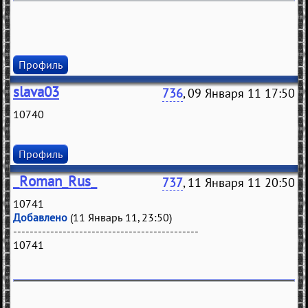
Профиль
slava03
736
, 09 Января 11 17:50
10740
Профиль
_Roman_Rus_
737
, 11 Января 11 20:50
10741
Добавлено
(11 Январь 11, 23:50)
---------------------------------------------
10741