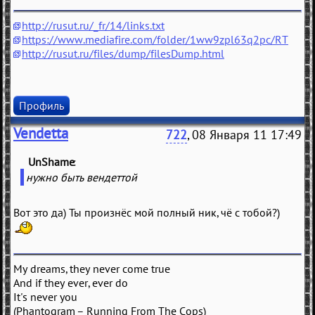
http://rusut.ru/_fr/14/links.txt
https://www.mediafire.com/folder/1ww9zpl63q2pc/RT
http://rusut.ru/files/dump/filesDump.html
Профиль
Vendetta
722
, 08 Января 11 17:49
UnShame
(
)
нужно быть вендеттой
Вот это да) Ты произнёс мой полный ник, чё с тобой?)
My dreams, they never come true
And if they ever, ever do
It's never you
(Phantogram – Running From The Cops)