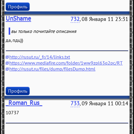
Профиль
UnShame
732
, 08 Января 11 23:31
вы только почитайте описания
да, пдц))
http://rusut.ru/_fr/14/links.txt
https://www.mediafire.com/folder/1ww9zpl63q2pc/RT
http://rusut.ru/files/dump/filesDump.html
Профиль
_Roman_Rus_
733
, 09 Января 11 00:14
10737