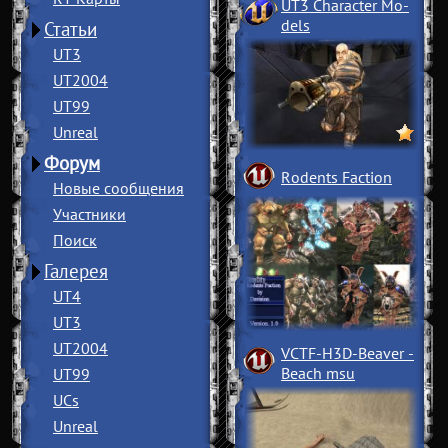
UT3 Character Mo
­
dels
Статьи
UT3
UT2004
UT99
Unreal
Форум
Rodents Faction
Новые сообщения
Участники
Поиск
Галерея
UT4
UT3
UT2004
VCTF-H3D-Beaver
­
Beach msu
UT99
UCs
Unreal