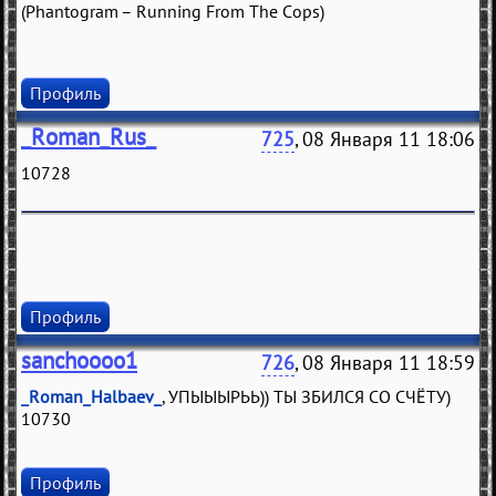
(Phantogram – Running From The Cops)
Профиль
_Roman_Rus_
725
, 08 Января 11 18:06
10728
Профиль
sanchoooo1
726
, 08 Января 11 18:59
_Roman_Halbaev_
, УПЫЫЫРЬЬ)) ТЫ ЗБИЛСЯ СО СЧЁТУ)
10730
Профиль