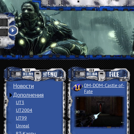
Новости
DM-DOM-Castle of
­
Fate
Дополнения
UT3
UT2004
UT99
Unreal
RT-Карты