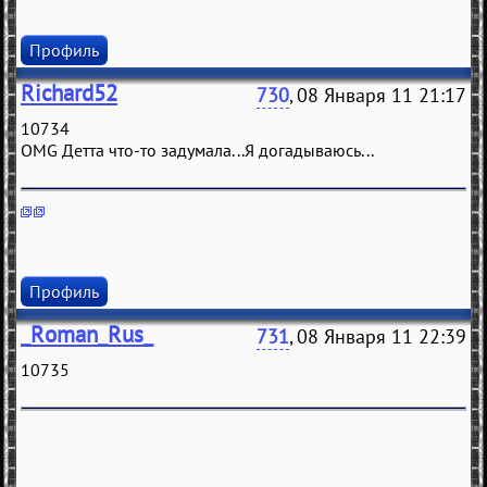
Профиль
Richard52
730
, 08 Января 11 21:17
10734
OMG Детта что-то задумала...Я догадываюсь...
Профиль
_Roman_Rus_
731
, 08 Января 11 22:39
10735