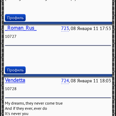
Профиль
_Roman_Rus_
723
, 08 Января 11 17:53
10727
Профиль
Vendetta
724
, 08 Января 11 18:03
10728
My dreams, they never come true
And if they ever, ever do
It's never you