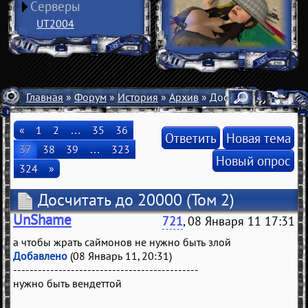
Серверы
UT2004
Главная
»
Форум
»
История
»
Архив
» Досчитать до 20000
«
1
2
…
35
36
Ответить
Новая тема
37
38
39
…
323
Новый опрос
324
»
Досчитать до 20000
(Том 2)
UnShame
721
, 08 Января 11 17:31
а чтобы жрать саймонов не нужно быть злой
Добавлено
(08 Январь 11, 20:31)
---------------------------------------------
нужно быть вендеттой