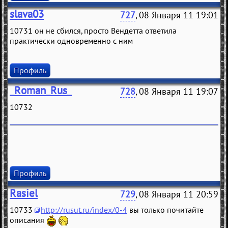
slava03
727
, 08 Января 11 19:01
10731 он не сбился, просто Вендетта ответила
практически одновременно с ним
Профиль
_Roman_Rus_
728
, 08 Января 11 19:07
10732
Профиль
Rasiel
729
, 08 Января 11 20:59
10733
http://rusut.ru/index/0-4
вы только почитайте
описания