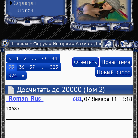
Серверы
UT2004
Главная
»
Форум
»
История
»
Архив
» Досчитать до 20000
«
1
2
…
33
34
Ответить
Новая тема
35
36
37
…
323
Новый опрос
324
»
Досчитать до 20000
(Том 2)
_Roman_Rus_
681
, 07 Января 11 13:18
10685