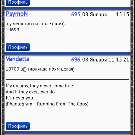
Профиль
PsymoN
695
, 08 Января 11 15:13
а у меня хаб на столе стоит)
10699
Профиль
Vendetta
696
, 08 Января 11 15:21
10700 а))) гирлянда прям целая)
My dreams, they never come true
And if they ever, ever do
It's never you
(Phantogram – Running From The Cops)
Профиль