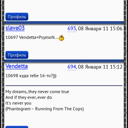
Профиль
slava03
693
, 08 Января 11 15:06
10697 Vendetta+PsymoN...
Профиль
Vendetta
694
, 08 Января 11 15:12
10698 куда тебе 16-то?)))
My dreams, they never come true
And if they ever, ever do
It's never you
(Phantogram – Running From The Cops)