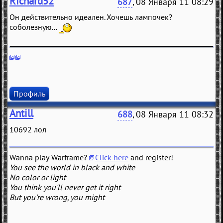
Richard52
687
, 08 Января 11 08:29
Он действительно идеален. Хочешь лампочек?
соболезную...
Профиль
Antill
688
, 08 Января 11 08:32
10692 лол
Wanna play Warframe?
Click here
and register!
You see the world in black and white
No color or light
You think you'll never get it right
But you're wrong, you might