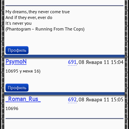
My dreams, they never come true
And if they ever, ever do
It's never you
(Phantogram – Running From The Cops)
Профиль
PsymoN
691
, 08 Января 11 15:04
10695 у меня 16)
Профиль
_Roman_Rus_
692
, 08 Января 11 15:05
10696