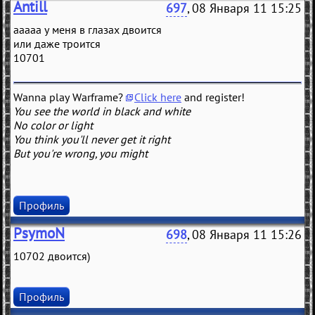
Antill
697
, 08 Января 11 15:25
ааааа у меня в глазах двоится
или даже троится
10701
Wanna play Warframe?
Click here
and register!
You see the world in black and white
No color or light
You think you'll never get it right
But you're wrong, you might
Профиль
PsymoN
698
, 08 Января 11 15:26
10702 двоится)
Профиль