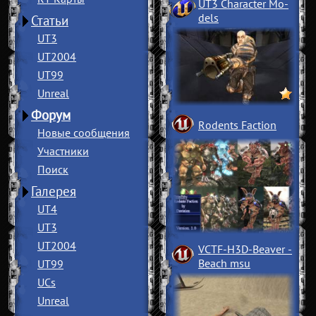
UT3 Character Mo
­
dels
Статьи
UT3
UT2004
UT99
Unreal
Форум
Rodents Faction
Новые сообщения
Участники
Поиск
Галерея
UT4
UT3
UT2004
VCTF-H3D-Beaver
­
Beach msu
UT99
UCs
Unreal