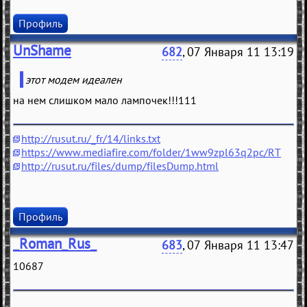
Профиль
UnShame
682
, 07 Января 11 13:19
этот модем идеален
на нем слишком мало лампочек!!!111
http://rusut.ru/_fr/14/links.txt
https://www.mediafire.com/folder/1ww9zpl63q2pc/RT
http://rusut.ru/files/dump/filesDump.html
Профиль
_Roman_Rus_
683
, 07 Января 11 13:47
10687