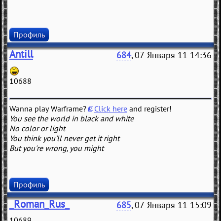
Профиль
Antill
684
, 07 Января 11 14:36
10688
Wanna play Warframe?
Click here
and register!
You see the world in black and white
No color or light
You think you'll never get it right
But you're wrong, you might
Профиль
_Roman_Rus_
685
, 07 Января 11 15:09
10689