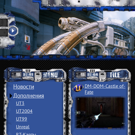
Новости
DM-DOM-Castle of
­
Fate
Дополнения
UT3
UT2004
UT99
Unreal
RT-Карты