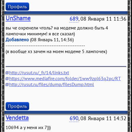
Профиль
UnShame
689
, 08 Января 11 11:36
вы че охренели чтоль? на модеме должно быть 4
лампочки минимум! я все сказал)
Добавлено
(08 Январь 11, 14:36)
---------------------------------------------
(я вообще хз зачем на моем модеме 5 лампочек)
http://rusut.ru/_fr/14/links.txt
https://www.mediafire.com/folder/1ww9zpl63q2pc/RT
http://rusut.ru/files/dump/filesDump.html
Профиль
Vendetta
690
, 08 Января 11 14:32
10694 а у меня их 7)))