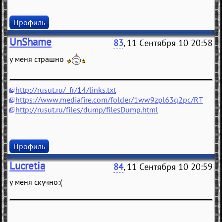
Профиль
UnShame
83
, 11 Сентября 10 20:58
у меня страшно
http://rusut.ru/_fr/14/links.txt
https://www.mediafire.com/folder/1ww9zpl63q2pc/RT
http://rusut.ru/files/dump/filesDump.html
Профиль
Lucretia
84
, 11 Сентября 10 20:59
у меня скучно:(