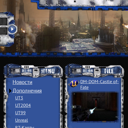
Новости
DM-DOM-Castle of
­
Fate
Дополнения
UT3
UT2004
UT99
Unreal
RT-Карты