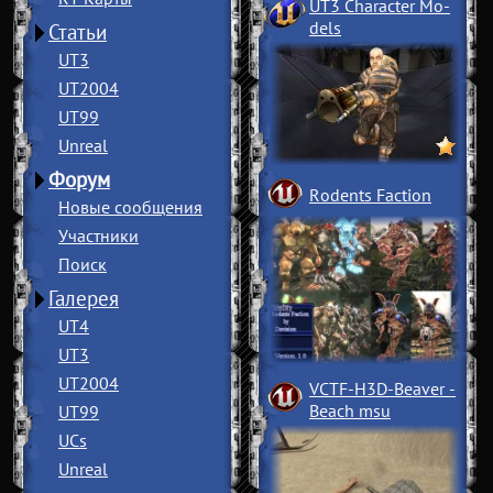
UT3 Character Mo
­
dels
Статьи
UT3
UT2004
UT99
Unreal
Форум
Rodents Faction
Новые сообщения
Участники
Поиск
Галерея
UT4
UT3
UT2004
VCTF-H3D-Beaver
­
Beach msu
UT99
UCs
Unreal