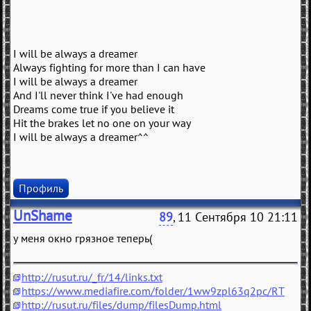
I will be always a dreamer
Always fighting for more than I can have
I will be always a dreamer
And I'll never think I've had enough
Dreams come true if you believe it
Hit the brakes let no one on your way
I will be always a dreamer^^
Профиль
UnShame
89
, 11 Сентября 10 21:11
у меня окно грязное теперь(
http://rusut.ru/_fr/14/links.txt
https://www.mediafire.com/folder/1ww9zpl63q2pc/RT
http://rusut.ru/files/dump/filesDump.html