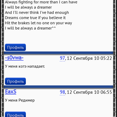
Always fighting for more than I can have
I will be always a dreamer
And I'll never think I've had enough
Dreams come true if you believe it
Hit the brakes let no one on your way
I will be always a dreamer^^
Профиль
-s0vwa-
97
, 12 Сентября 10 05:22
У меня котэ нападает.
Профиль
EaxS
98
, 12 Сентября 10 06:55
У меня Редимер
Профиль