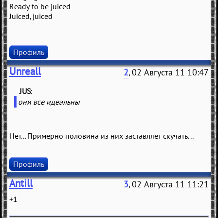
Ready to be juiced
Juiced, juiced
Профиль
Unreall
2
, 02 Августа 11 10:47
JUS
(
)
они все идеальны
Нет... Примерно половина из них заставляет скучать...
Профиль
Antill
3
, 02 Августа 11 11:21
+1