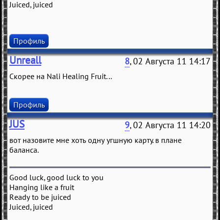
Juiced, juiced
Профиль
Unreall
8
, 02 Августа 11 14:17
Скорее на Nali Healing Fruit...
Профиль
JUS
9
, 02 Августа 11 14:20
вот назовите мне хоть одну угшную карту. в плане
баланса.
Good luck, good luck to you
Hanging like a fruit
Ready to be juiced
Juiced, juiced