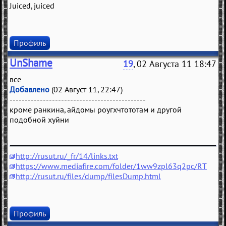
Juiced, juiced
Профиль
UnShame
19
, 02 Августа 11 18:47
все
Добавлено
(02 Август 11, 22:47)
---------------------------------------------
кроме ранкина, айдомы роугхчтототам и другой
подобной хуйни
http://rusut.ru/_fr/14/links.txt
https://www.mediafire.com/folder/1ww9zpl63q2pc/RT
http://rusut.ru/files/dump/filesDump.html
Профиль