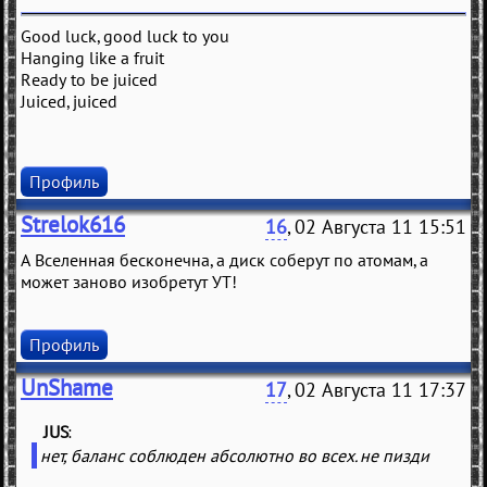
Good luck, good luck to you
Hanging like a fruit
Ready to be juiced
Juiced, juiced
Профиль
Strelok616
16
, 02 Августа 11 15:51
А Вселенная бесконечна, а диск соберут по атомам, а
может заново изобретут УТ!
Профиль
UnShame
17
, 02 Августа 11 17:37
JUS
(
)
нет, баланс соблюден абсолютно во всех. не пизди