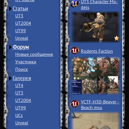
UT3 Character Mo
­
dels
Статьи
UT3
UT2004
UT99
Unreal
Форум
Rodents Faction
Новые сообщения
Участники
Поиск
Галерея
UT4
UT3
UT2004
VCTF-H3D-Beaver
­
Beach msu
UT99
UCs
Unreal