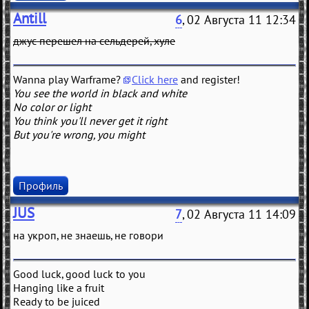
Antill
6
, 02 Августа 11 12:34
джус перешел на сельдерей, хуле
Wanna play Warframe?
Click here
and register!
You see the world in black and white
No color or light
You think you'll never get it right
But you're wrong, you might
Профиль
JUS
7
, 02 Августа 11 14:09
на укроп, не знаешь, не говори
Good luck, good luck to you
Hanging like a fruit
Ready to be juiced