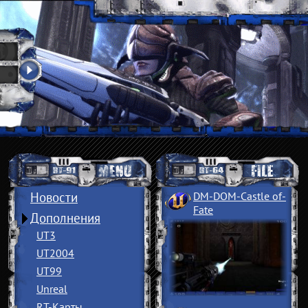
Новости
DM-DOM-Castle of
­
Fate
Дополнения
UT3
UT2004
UT99
Unreal
RT-Карты