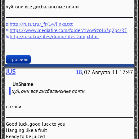
хуй, они все дисбалансные почти
http://rusut.ru/_fr/14/links.txt
https://www.mediafire.com/folder/1ww9zpl63q2pc/RT
http://rusut.ru/files/dump/filesDump.html
Профиль
JUS
18
, 02 Августа 11 17:47
UnShame
(
)
хуй, они все дисбалансные почти
назови
Good luck, good luck to you
Hanging like a fruit
Ready to be juiced