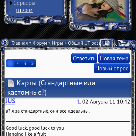
Серверы
UT2004
Главная
»
Форум
»
Игры
»
Общий UT раздел
» Карты
Ответить
Новая тема
1
2
3
»
Новый опрос
Карты
(Стандартные или
кастомные?)
JUS
1
, 02 Августа 11 10:42
а? я за стандартные, они все идеальны.
Good luck, good luck to you
Hanging like a fruit