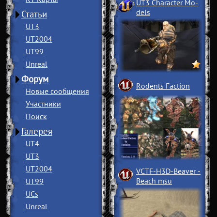
UT3 Character Mo
­
dels
Статьи
UT3
UT2004
UT99
Unreal
Форум
Rodents Faction
Новые сообщения
Участники
Поиск
Галерея
UT4
UT3
UT2004
VCTF-H3D-Beaver
­
Beach msu
UT99
UCs
Unreal