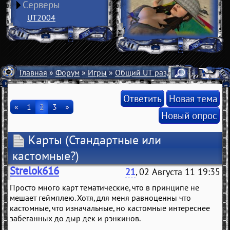
Серверы
UT2004
Главная
»
Форум
»
Игры
»
Общий UT раздел
» Карты
Ответить
Новая тема
«
1
2
3
»
Новый опрос
Карты
(Стандартные или
кастомные?)
Strelok616
21
, 02 Августа 11 19:35
Просто много карт тематические, что в принципе не
мешает геймплею. Хотя, для меня равноценны что
кастомные, что изначальные, но кастомные интереснее
забеганных до дыр дек и рэнкинов.