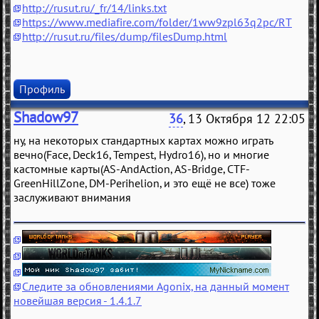
http://rusut.ru/_fr/14/links.txt
https://www.mediafire.com/folder/1ww9zpl63q2pc/RT
http://rusut.ru/files/dump/filesDump.html
Профиль
Shadow97
36
, 13 Октября 12 22:05
ну, на некоторых стандартных картах можно играть
вечно(Face, Deck16, Tempest, Hydro16), но и многие
кастомные карты(AS-AndAction, AS-Bridge, CTF-
GreenHillZone, DM-Perihelion, и это ещё не все) тоже
заслуживают внимания
Следите за обновлениями Agonix, на данный момент
новейшая версия - 1.4.1.7