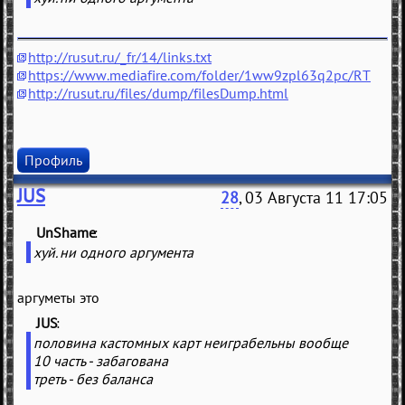
http://rusut.ru/_fr/14/links.txt
https://www.mediafire.com/folder/1ww9zpl63q2pc/RT
http://rusut.ru/files/dump/filesDump.html
Профиль
JUS
28
, 03 Августа 11 17:05
UnShame
(
)
хуй. ни одного аргумента
аргуметы это
JUS
(
)
половина кастомных карт неиграбельны вообще
10 часть - забагована
треть - без баланса