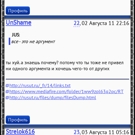
Профиль
UnShame
22
, 02 Августа 11 22:16
JUS
(
)
все - это не аргумент
ты хуй. а знаешь почему? потому что ты тоже не привел
ни одного аргумента и хочешь чего-то от других
http://rusut.ru/_fr/14/links.txt
https://www.mediafire.com/folder/1ww9zpl63q2pc/RT
http://rusut.ru/files/dump/filesDump.html
Профиль
Strelok616
23
, 03 Августа 11 05:16