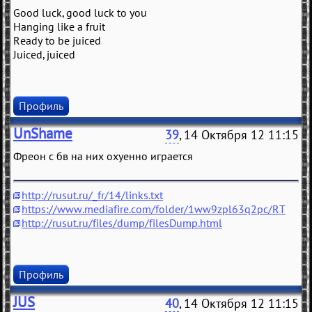
Good luck, good luck to you
Hanging like a fruit
Ready to be juiced
Juiced, juiced
Профиль
UnShame
39
, 14 Октября 12 11:15
Фреон с бв на них охуенно играется
http://rusut.ru/_fr/14/links.txt
https://www.mediafire.com/folder/1ww9zpl63q2pc/RT
http://rusut.ru/files/dump/filesDump.html
Профиль
JUS
40
, 14 Октября 12 11:15