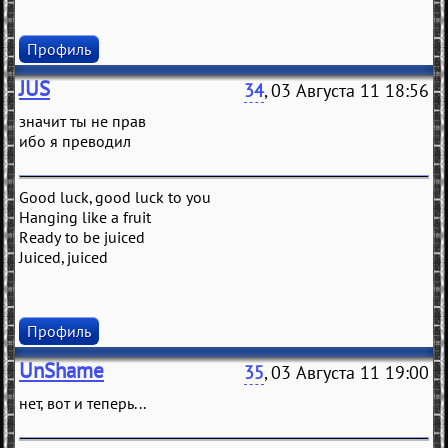
Профиль
JUS
34
, 03 Августа 11 18:56
значит ты не прав
ибо я преводил
Good luck, good luck to you
Hanging like a fruit
Ready to be juiced
Juiced, juiced
Профиль
UnShame
35
, 03 Августа 11 19:00
нет, вот и теперь...