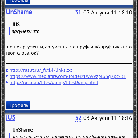
UnShame
31
, 03 Августа 11 18:10
JUS
(
)
аргуметы это
это не аргументы, аргументы это пруфлинк\пруфпик, а это
твои слова, ок?
http://rusut.ru/_fr/14/links.txt
https://www.mediafire.com/folder/1ww9zpl63q2pc/RT
http://rusut.ru/files/dump/filesDump.html
Профиль
JUS
32
, 03 Августа 11 18:16
UnShame
(
)
это не аргументы, аргументы это пруфлинк\пруфпик,