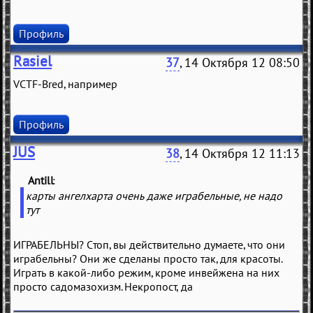
Профиль
Rasiel
37
, 14 Октября 12 08:50
VCTF-Bred, например
Профиль
JUS
38
, 14 Октября 12 11:13
Antill
(
)
карты ангелхарта очень даже играбельные, не надо
тут
ИГРАБЕЛЬНЫ? Стоп, вы действительно думаете, что они
играбельны? Они же сделаны просто так, для красоты.
Играть в какой-либо режим, кроме инвейжена на них
просто садомазохизм. Некропост, да