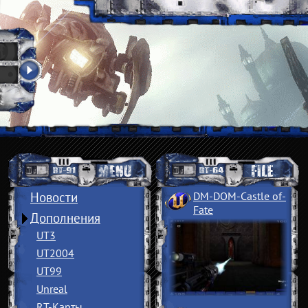
Новости
DM-DOM-Castle of
­
Fate
Дополнения
UT3
UT2004
UT99
Unreal
RT-Карты