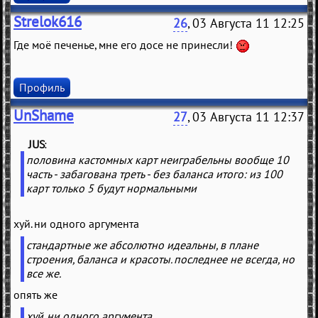
Strelok616
26
, 03 Августа 11 12:25
Где моё печенье, мне его досе не принесли!
Профиль
UnShame
27
, 03 Августа 11 12:37
JUS
(
)
половина кастомных карт неиграбельны вообще 10
часть - забагована треть - без баланса итого: из 100
карт только 5 будут нормальными
хуй. ни одного аргумента
стандартные же абсолютно идеальны, в плане
строения, баланса и красоты. последнее не всегда, но
все же.
опять же
хуй. ни одного аргумента