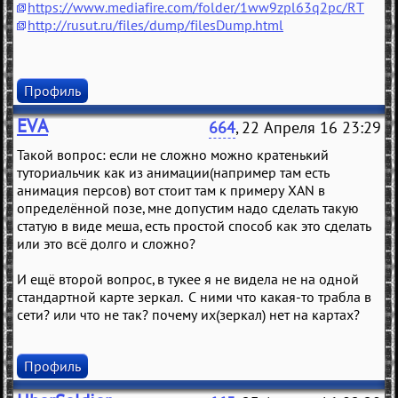
https://www.mediafire.com/folder/1ww9zpl63q2pc/RT
http://rusut.ru/files/dump/filesDump.html
Профиль
EVA
664
, 22 Апреля 16 23:29
Такой вопрос: если не сложно можно кратенький
туториальчик как из анимации(например там есть
анимация персов) вот стоит там к примеру XAN в
определённой позе, мне допустим надо сделать такую
статую в виде меша, есть простой способ как это сделать
или это всё долго и сложно?
И ещё второй вопрос, в тукее я не видела не на одной
стандартной карте зеркал. С ними что какая-то трабла в
сети? или что не так? почему их(зеркал) нет на картах?
Профиль