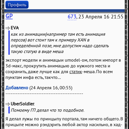
Профиль
GP
673
, 23 Апреля 16 21:55
EVA
(
)
как из анимации(например там есть анимация
персов) вот стоит там к примеру XAN в
определённой позе, мне допустим надо сделать
такую статую в виде меша
экспорт модели и анимацыи umodel-ом, потом импорт в
3d-макс, прокрутить анимацыю до нужного места и
сохранить, даже лучше как для
статик
-меша. По всем
пунктам инфа есть, такчто...
Добавлено
(24 Апреля 16, 00:55)
---------------------------------------------
UberSoldier
(
)
Помоему ГП делал что то подобное.
Я делал лужы по принцыпу портала, там ничего общего. В
прицыпе можно рэндэрить любой актор насильно, в хад-