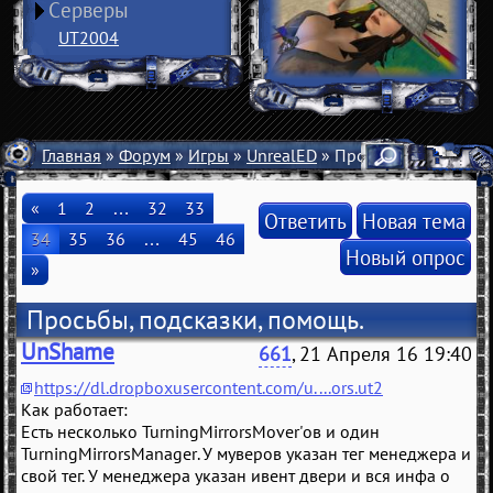
Серверы
UT2004
Главная
»
Форум
»
Игры
»
UnrealED
» Просьбы, подсказки
«
1
2
…
32
33
Ответить
Новая тема
34
35
36
…
45
46
Новый опрос
»
Просьбы, подсказки, помощь.
UnShame
661
, 21 Апреля 16 19:40
https://dl.dropboxusercontent.com/u....ors.ut2
Как работает:
Есть несколько TurningMirrorsMover'ов и один
TurningMirrorsManager. У муверов указан тег менеджера и
свой тег. У менеджера указан ивент двери и вся инфа о