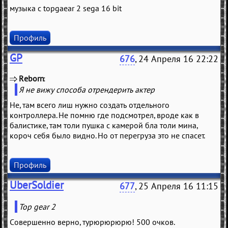
музыка с topgaear 2 sega 16 bit
Профиль
GP
676
, 24 Апреля 16 22:22
Reborn
(
)
Я не вижу способа отрендерить актер
Не, там всего лиш нужно создать отдельного
контроллера. Не помню где подсмотрел, вроде как в
балистике, там толи пушка с камерой бла толи мина,
короч себя было видно. Но от перегруза это не спасет.
Профиль
UberSoldier
677
, 25 Апреля 16 11:15
Top gear 2
Совершенно верно, турюрюрюрю! 500 очков.