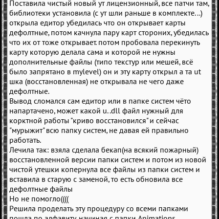
Поставила чистый новый ут лицензионный, все патчи там,
библиотеки установила (с ут шли раньше в комплекте...)
открыла едитор убедилась что он открывает карты
дефолтные, потом качнула пару карт стороних, убедилась
что их от тоже открывает. потом пробовала перекинуть
карту которую делала сама и которой не нужны
дополнительные файлы (типо текстур или мешей, всё
было запрятано в mylevel) он и эту карту открыл а та ut
шка (восстановленная) не открывала не чего даже
дефолтные.
Вывод сломался сам едитор или в папке систем чёто
напартачено, может какой u. .dll файл нужный для
корктной работы "криво восстановился" и сейчас
"мурыжит" всю папку систем, не давая ей правильно
работать.
Лечила так: взяла сделала бекап(на всякий пожарный)
восстановленной версии папки систем и потом из новой
чистой утешки копернула все файлы из папки систем и
вставила в старую с заменой, то есть обновила все
дефолтные файлы
Но не помогло((((
Решила проделать эту процедуру со всеми папками
пошла по алфавиту, начиная с папки Animations