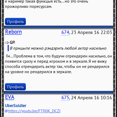
е наример такая функцыя есть... но это очень
прожорливо поресурсам.
Профиль
Reborn
674
, 23 Апреля 16 22:03
GP
(
)
В прицыпе можно рэндэрить любой актор насильно
Гм... Проблема в том, что будучи отрендерен насильно, он
появится сразу и перед игроком и в зеркале. Я не вижу
способа отрендерить актер так, чтобы он не рендерился
на уровне но рендерился в зеркале.
Профиль
EVA
675
, 24 Апреля 16 10:16
UberSoldier
https://youtu.be/FTfj0K_DCZI