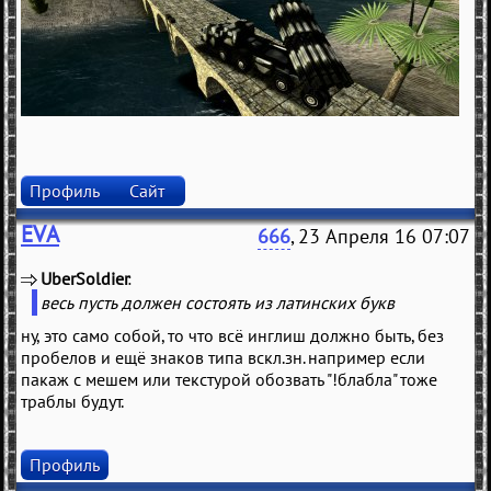
Профиль
Сайт
EVA
666
, 23 Апреля 16 07:07
UberSoldier
(
)
весь пусть должен состоять из латинских букв
ну, это само собой, то что всё инглиш должно быть, без
пробелов и ещё знаков типа вскл.зн. например если
пакаж с мешем или текстурой обозвать "!блабла" тоже
траблы будут.
Профиль