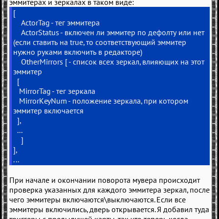
эммитерах и зеркалах в таком виде:
[
ActorTag - тег эммитера
ActorStatus - включен ли эммитер по дефолту или нет
(если ставить на true, то соответствующий эммитер
нужно руками включить в редакторе)
OtherMirrors [ - список всех зеркал, влияющих на этот
эммитер
[
MirrorTag - тег зеркала
MirrorKeyNum - положение зеркала, при котором
эммитер включается
],
...
]
],
...
При начале и окончании поворота мувера происходит
проверка указанных для каждого эммитера зеркал, после
чего эммитеры включаются\выключаются. Если все
эммитеры включились, дверь открывается. Я добавил туда