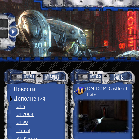
Новости
DM-DOM-Castle of
­
Fate
Дополнения
UT3
UT2004
UT99
Unreal
RT-Карты