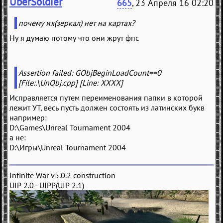
UberSoldier
665
, 23 Апреля 16 02:20
почему их(зеркал) нет на картах?
Ну я думаю потому что они жрут фпс
Assertion failed: GObjBeginLoadCount==0
[File:.\UnObj.cpp] [Line: XXXX]
Исправляется путем переименования папки в которой
лежит УТ, весь пусть должен состоять из латинских букв
например:
D:\Games\Unreal Tournament 2004
а не:
D:\Игры\Unreal Tournament 2004
Infinite War v5.0.2 construction
UIP 2.0 - UIPP(UIP 2.1)