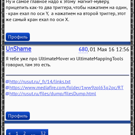
Ну и самое главное надо к этому магнит-муверу,
прицепить как-то два триггера, чтобы нажатием на один,
- кран ехал по оси Y, а нажатием на второй триггер, этот
же самый кран ехал по оси X.
Профиль
UnShame
680
, 01 Мая 16 12:56
Я тебе уже про UltimateMover из UltimateMappingTools
говорил, там это есть.
http://rusut.ru/_fr/14/links.txt
https://www.mediafire.com/folder/1ww9zpl63q2pc/RT
http://rusut.ru/files/dump/filesDump.html
Профиль
«
1
2
…
32