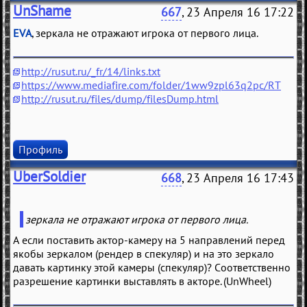
UnShame
667
, 23 Апреля 16 17:22
EVA
, зеркала не отражают игрока от первого лица.
http://rusut.ru/_fr/14/links.txt
https://www.mediafire.com/folder/1ww9zpl63q2pc/RT
http://rusut.ru/files/dump/filesDump.html
Профиль
UberSoldier
668
, 23 Апреля 16 17:43
зеркала не отражают игрока от первого лица.
А если поставить актор-камеру на 5 направлений перед
якобы зеркалом (рендер в спекуляр) и на это зеркало
давать картинку этой камеры (спекуляр)? Соответственно
разрешение картинки выставлять в акторе. (UnWheel)