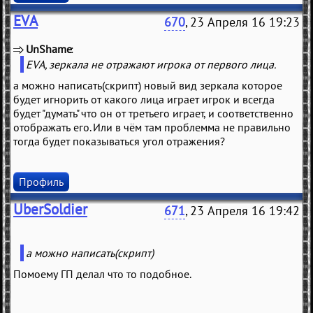
EVA
670
, 23 Апреля 16 19:23
UnShame
(
)
EVA, зеркала не отражают игрока от первого лица.
а можно написать(скрипт) новый вид зеркала которое
будет игнорить от какого лица играет игрок и всегда
будет "думать" что он от третьего играет, и соответственно
отображать его. Или в чём там проблемма не правильно
тогда будет показываться угол отражения?
Профиль
UberSoldier
671
, 23 Апреля 16 19:42
а можно написать(скрипт)
Помоему ГП делал что то подобное.