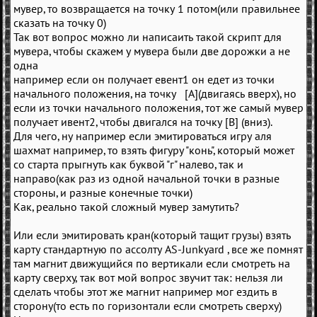
мувер, то возвращается на точку 1 потом(или правильнее
сказать на точку 0)
Так вот вопрос можно ли написаить такой скрипт для
мувера, чтобы скажем у мувера были две дорожки а не
одна
например если он получает евент1 он едет из точки
начального положения, на точку [A](двигаясь вверх), но
если из точки начального положения, тот же самый мувер
получает ивент2, чтобы двигался на точку [В] (вниз).
Для чего, ну например если эмитироваться игру аля
шахмат например, то взять фигуру "конь", который может
со старта прыгнуть как буквой "г" налево, так и
направо(как раз из одной начальной точки в разные
стороны, и разные конечные точки)
Как, реально такой сложный мувер замутить?
Или если эмитировать кран(который тащит грузы) взять
карту стандартную по ассолту AS-Junkyard , все же помнят
там магнит движущийся по вертикали если смотреть на
карту сверху, так вот мой вопрос звучит так: нельзя ли
сделать чтобы этот же магнит например мог ездить в
сторону(то есть по горизонтали если смотреть сверху)