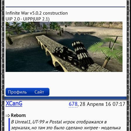
Infinite War v5.0.2 construction
UIP 2.0 - UIPP(UIP 2.1)
Профиль
Сайт
XCanG
678
, 28 Апреля 16 07:17
Reborn
(
)
В Unreal1, UT-99 и Postal игрок отображался в
зеркалах, но там это было сделано хитрее - моделька