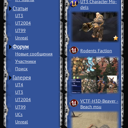
UT3 Character Mo
­
dels
Статьи
UT3
UT2004
UT99
Unreal
Форум
Rodents Faction
Новые сообщения
Участники
Поиск
Галерея
UT4
UT3
UT2004
VCTF-H3D-Beaver
­
Beach msu
UT99
UCs
Unreal