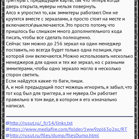
триггеры с предыдущей карты, так что теперь когда
дверь открыта, муверы нельзя повернуть.
Алсо я упростил то, как эммитеры работают. Они не
крутятся вместе с зеркалами, а просто стоят на месте и
включаются\выключаются. Это просто потому, что
пришлось бы слишком много дополнительного кода
писать, чтобы все сделать полноценно.
Сейчас там можно до 256 зеркал на один менеджер
поставить, но всегда будет только одна позиция, при
которой они включаются. Можно использовать несколько
менеджеров для одних и тех же зеркал, но с разными
эммитерами, чтобы одно зеркало могло в несколько
сторон светить.
Если найдутся какие-то баги, пиши.
А, и мой предыдущий пост можешь игнорить, я забыл, что
тот код был для триггера, а не мувера. Он работает
правильно в том виде, в котором я его изначально
написал.
http://rusut.ru/_fr/14/links.txt
https://www.mediafire.com/folder/1ww9zpl63q2pc/RT
http://rusut.ru/files/dump/filesDump.html