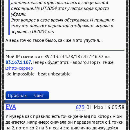
дополнительно отрисовывалась в специальной
песочнице. Из UT2004 этот участок кода просто
убрали.
Этот вопрос в свое время обсуждался. И пришли к
тому, что никаких вариантов отображать игрока в
зеркале в Ut2004 нет
А ведь точно такое было, как же я это упустил...
Мой IP сменился с 89.113.234.78/185.42.146.32 на
83.167.1.167
. Теперь будет этот. Надолго. Порты те же.
http-сервер
.do impossible beat unbeatable
Профиль
Сайт
EVA
679
, 01 Мая 16 09:58
У мувера как правило есть точки(кейнам) по которым он
двигается, например: сначала он передвигается с 1 точки
на 2, потом со 2 на 3 и если это циклично-движущейся