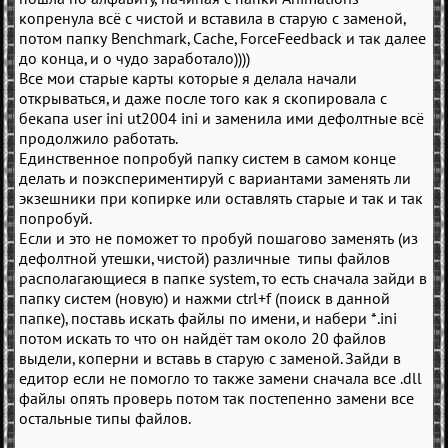
копренула всё с чистой и вставила в старую с заменой,
потом папку Benchmark, Cache, ForceFeedback и так далее
до конца, и о чудо заработало))))
Все мои старые карты которые я делала начали
открываться, и даже после того как я скопировала с
бекапа user ini ut2004 ini и заменила ими дефолтные всё
продолжило работать.
Единственное попробуй папку систем в самом конце
делать и поэкспериментируй с вариантами заменять ли
экзешники при копирке или оставлять старые и так и так
попробуй.
Если и это не поможет то пробуй пошагово заменять (из
дефолтной утешки, чистой) различные типы файлов
располагающиеся в папке system, то есть сначала зайди в
папку систем (новую) и нажми ctrl+f (поиск в данной
папке), поставь искать файлы по имени, и набери *.ini
потом искать то что он найдёт там около 20 файлов
выдели, коперни и вставь в старую с заменой. Зайди в
едитор если не помогло то также замени сначала все .dll
файлы опять проверь потом так постепенно замени все
остальные типы файлов.