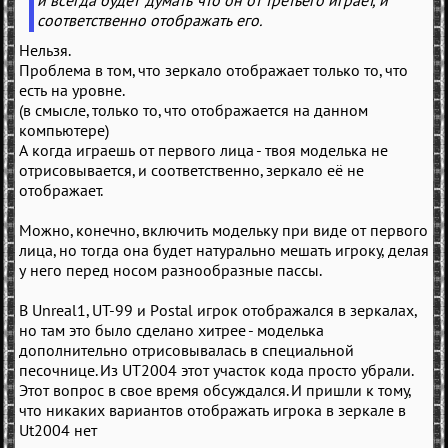
и всегда будет "думать" что он от третьего играет, и
соответственно отображать его.
Нельзя.
Проблема в том, что зеркало отображает только то, что
есть на уровне.
(в смысле, только то, что отображается на данном
компьютере)
А когда играешь от первого лица - твоя моделька не
отрисовывается, и соответственно, зеркало её не
отображает.
Можно, конечно, включить модельку при виде от первого
лица, но тогда она будет натурально мешать игроку, делая
у него перед носом разнообразные пассы.
В Unreal1, UT-99 и Postal игрок отображался в зеркалах,
но там это было сделано хитрее - моделька
дополнительно отрисовывалась в специальной
песочнице. Из UT2004 этот участок кода просто убрали.
Этот вопрос в свое время обсуждался. И пришли к тому,
что никаких вариантов отображать игрока в зеркале в
Ut2004 нет