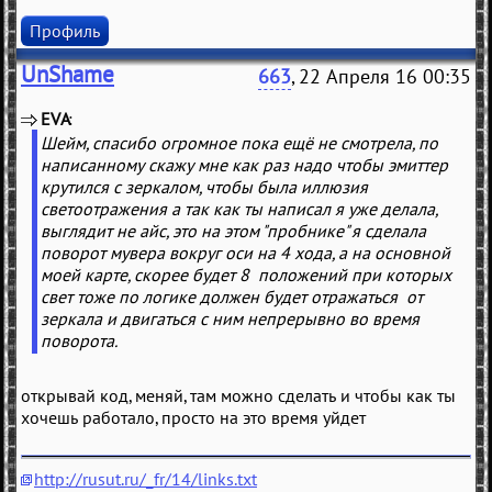
Профиль
UnShame
663
, 22 Апреля 16 00:35
EVA
(
)
Шейм, спасибо огромное пока ещё не смотрела, по
написанному скажу мне как раз надо чтобы эмиттер
крутился с зеркалом, чтобы была иллюзия
светоотражения а так как ты написал я уже делала,
выглядит не айс, это на этом "пробнике" я сделала
поворот мувера вокруг оси на 4 хода, а на основной
моей карте, скорее будет 8 положений при которых
свет тоже по логике должен будет отражаться от
зеркала и двигаться с ним непрерывно во время
поворота.
открывай код, меняй, там можно сделать и чтобы как ты
хочешь работало, просто на это время уйдет
http://rusut.ru/_fr/14/links.txt