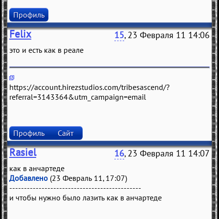
Профиль
Felix
15
, 23 Февраля 11 14:06
это и eсть кaк в рeaлe
https://account.hirezstudios.com/tribesascend/?
referral=3143364&utm_campaign=email
Профиль
Сайт
Rasiel
16
, 23 Февраля 11 14:07
как в анчартеде
Добавлено
(23 Февраль 11, 17:07)
---------------------------------------------
и чтобы нужно было лазить как в анчартеде