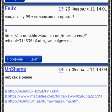
Felix
13
, 23 Февраля 11 14:01
лол, кaк в ут99 + возможность спринтa?
https://account.hirezstudios.com/tribesascend/?
referral=3143364&utm_campaign=email
Профиль
Сайт
UnShame
14
, 23 Февраля 11 14:04
нет, как в реале
http://rusut.ru/_fr/14/links.txt
https://www.mediafire.com/folder/1ww9zpl63q2pc/RT
http://rusut.ru/files/dump/filesDump.html