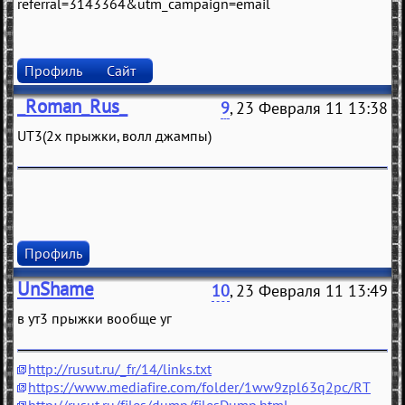
referral=3143364&utm_campaign=email
Профиль
Сайт
_Roman_Rus_
9
, 23 Февраля 11 13:38
UT3(2х прыжки, волл джaмпы)
Профиль
UnShame
10
, 23 Февраля 11 13:49
в ут3 прыжки вообще уг
http://rusut.ru/_fr/14/links.txt
https://www.mediafire.com/folder/1ww9zpl63q2pc/RT