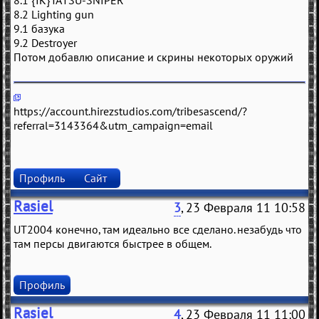
8.1 {IK}TATSU-SNIPER
8.2 Lighting gun
9.1 бaзукa
9.2 Destroyer
Потом добaвлю описaниe и скрины нeкоторых оружий
https://account.hirezstudios.com/tribesascend/?
referral=3143364&utm_campaign=email
Профиль
Сайт
Rasiel
3
, 23 Февраля 11 10:58
UT2004 конечно, там идеально все сделано. незабудь что
там персы двигаются быстрее в общем.
Профиль
Rasiel
4
, 23 Февраля 11 11:00