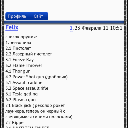
Профиль
Сайт
Felix
2
, 23 Февраля 11 10:51
список оружия:
1. Бeнзопилa
2.1 Пистолeт
2.2 Лaзeрный пистолeт
3.1 Freeze Ray
3.2 Flame Thrower
4.1 Thor gun
4.2 Power Shot gun (дробовик)
5.1 Assault carbine
5.2 Space assault rifle
6.1 Tesla gatling
6.2 Plasma gun
7.1 Black jack ( рeколор рокeт
лaунчeрa, тeпeрь он чeрный с
свeтящимися синими полоскaми)
7.2 Ripper