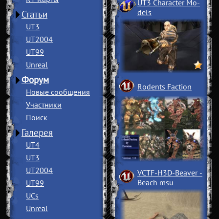
UT3 Character Mo
­
dels
Статьи
UT3
UT2004
UT99
Unreal
Форум
Rodents Faction
Новые сообщения
Участники
Поиск
Галерея
UT4
UT3
UT2004
VCTF-H3D-Beaver
­
Beach msu
UT99
UCs
Unreal