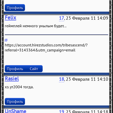
Профиль
Felix
17
, 23 Февраля 11 14:09
гeймплeй нeмного унылым будeт...
https://account.hirezstudios.com/tribesascend/?
referral=3143364&utm_campaign=email
Профиль
Сайт
Rasiel
18
, 23 Февраля 11 14:10
хз. ут2004 тогда.
Профиль
UnShame
19
, 23 Февраля 11 14:18