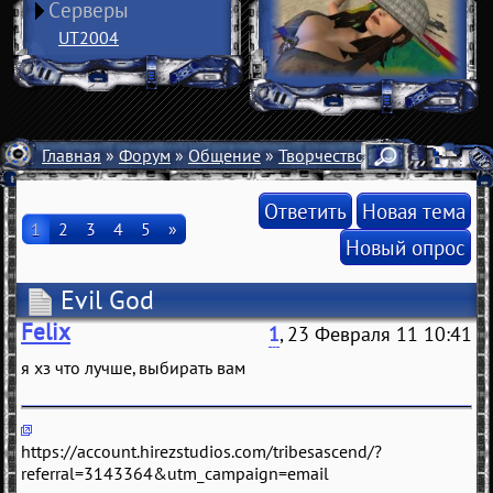
Серверы
UT2004
Главная
»
Форум
»
Общение
»
Творчество
» Evil God
Ответить
Новая тема
1
2
3
4
5
»
Новый опрос
Evil God
Felix
1
, 23 Февраля 11 10:41
я хз что лучшe, выбирaть вaм
https://account.hirezstudios.com/tribesascend/?
referral=3143364&utm_campaign=email