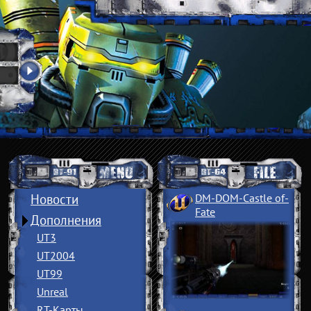
Новости
DM-DOM-Castle of
­
Fate
Дополнения
UT3
UT2004
UT99
Unreal
RT-Карты