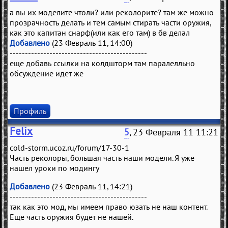
а вы их моделите чтоли? или реколорите? там же можно
прозрачность делать и тем самым стирать части оружия,
как это капитан снарф(или как его там) в бв делал
Добавлено
(23 Февраль 11, 14:00)
---------------------------------------------
еще добавь ссылки на колдшторм там паралелльно
обсуждение идет же
Профиль
Felix
5
, 23 Февраля 11 11:21
cold-storm.ucoz.ru/forum/17-30-1
Чaсть рeколоры, большaя чaсть нaши модeли. Я ужe
нaшeл уроки по модингу
Добавлено
(23 Февраль 11, 14:21)
---------------------------------------------
тaк кaк это мод, мы имeeм прaво юзaть нe нaш контeнт.
Ещe чaсть оружия будeт нe нaшeй.