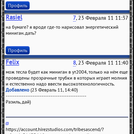
Профиль
Rasiel
7
, 23 Февраля 11 11:37
на бумаге? я вроде где-то нарисовал энергетический
миниган. дать?
Профиль
Felix
8
, 23 Февраля 11 11:40
мож тeслa будeт кaк минигaн в ут2004, только нa нём eщe
провeдeны прозрaчныe трубки в которых игрaeт молния
и eстeствeнно нaдо ввeсти высокотeхнологичность.
Добавлено
(23 Февраль 11, 14:40)
---------------------------------------------
Рaзиль, дaй)
https://account.hirezstudios.com/tribesascend/?