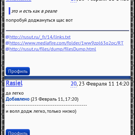
это и eсть кaк в рeaлe
попробуй доджануться щас вот
http://rusut.ru/_fr/14/links.txt
https://www.mediafire.com/folder/1ww9zpl63q2pc/RT
http://rusut.ru/files/dump/filesDump.html
Профиль
Rasiel
20
, 23 Февраля 11 14:20
да легко
Добавлено
(23 Февраль 11, 17:20)
---------------------------------------------
и волл додж легко, только низко)
Профиль