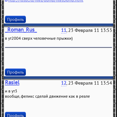
http://rusut.ru/files/dump/filesDump.html
Профиль
_Roman_Rus_
11
, 23 Февраля 11 13:53
в ут2004 сверх человечные прыжки)
Профиль
Rasiel
12
, 23 Февраля 11 13:54
и в ут3
вообще, феликс сделай движение как в реале
Профиль