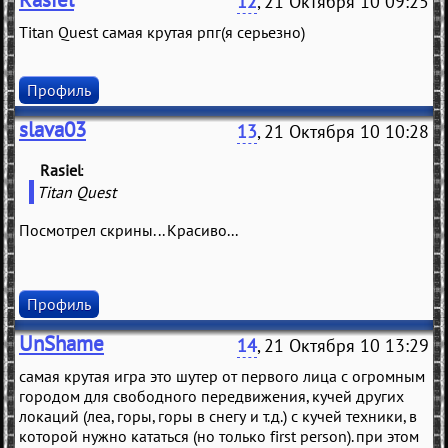
12
, 21 Октября 10 09:25
Titan Quest самая крутая рпг(я серьезно)
Профиль
slava03
13
, 21 Октября 10 10:28
Rasiel
(
)
Titan Quest
Посмотрел скрины... Красиво...
Профиль
UnShame
14
, 21 Октября 10 13:29
самая крутая игра это шутер от первого лица с огромным
городом для свободного передвижения, кучей других
локаций (леа, горы, горы в снегу и т.д.) с кучей техники, в
которой нужно кататься (но только first person). при этом