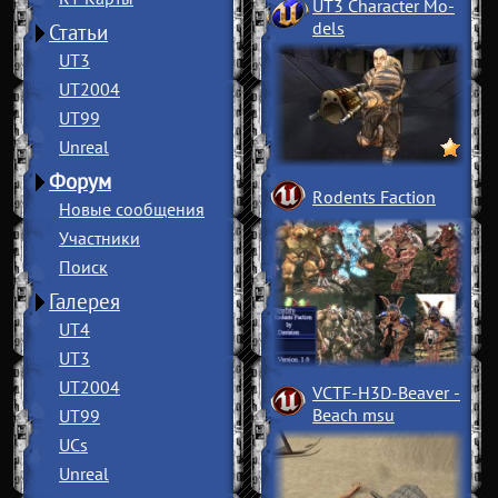
UT3 Character Mo
­
dels
Статьи
UT3
UT2004
UT99
Unreal
Форум
Rodents Faction
Новые сообщения
Участники
Поиск
Галерея
UT4
UT3
UT2004
VCTF-H3D-Beaver
­
Beach msu
UT99
UCs
Unreal