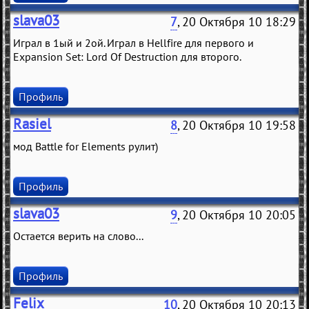
slava03
7
, 20 Октября 10 18:29
Играл в 1ый и 2ой. Играл в Hellfire для первого и
Expansion Set: Lord Of Destruction для второго.
Профиль
Rasiel
8
, 20 Октября 10 19:58
мод Battle for Elements рулит)
Профиль
slava03
9
, 20 Октября 10 20:05
Остается верить на слово...
Профиль
Felix
10
, 20 Октября 10 20:13