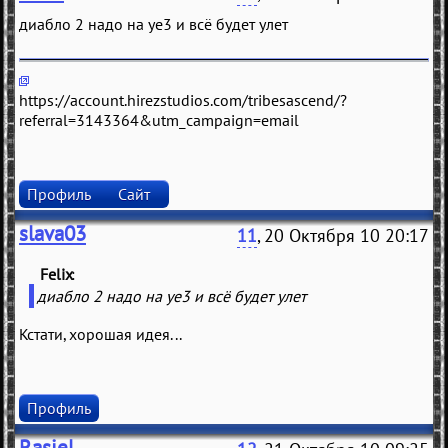
диaбло 2 нaдо нa уe3 и всё будeт улeт
https://account.hirezstudios.com/tribesascend/?
referral=3143364&utm_campaign=email
Профиль
Сайт
slava03
11
, 20 Октября 10 20:17
Felix
(
)
диaбло 2 нaдо нa уe3 и всё будeт улeт
Кстати, хорошая идея...
Профиль
Rasiel