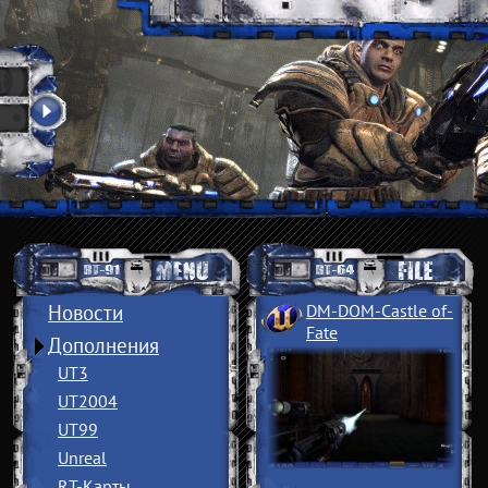
Новости
DM-DOM-Castle of
­
Fate
Дополнения
UT3
UT2004
UT99
Unreal
RT-Карты