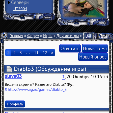
Серверы
UT2004
Главная
»
Форум
»
Игры
»
Другие игры
» Diablo3
Ответить
Новая тема
1
2
3
…
11
12
»
Новый опрос
Diablo3
(Обсуждение игры)
slava03
1
, 20 Октября 10 15:23
Видели скрины? Разве это Diablo? Фу...
http://www.ag.ru/games/diablo_3
Профиль