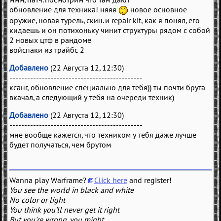
обновление для техника! няяя
новое основное
оружие, новая турель, скин. и repair kit, как я понял, его
кидаешь и он потихоньку чинит структуры рядом с собой
2 новых цтф в рандоме
войспаки из трайбс 2
Добавлено
(22 Августа 12, 12:30)
---------------------------------------------
ксанг, обновление специально для тебя)) ты почти брута
вкачал, а следующий у тебя на очереди техник)
Добавлено
(22 Августа 12, 12:30)
---------------------------------------------
мне вообще кажется, что техником у тебя даже лучше
будет получаться, чем брутом
Wanna play Warframe?
Click here
and register!
You see the world in black and white
No color or light
You think you'll never get it right
But you're wrong, you might