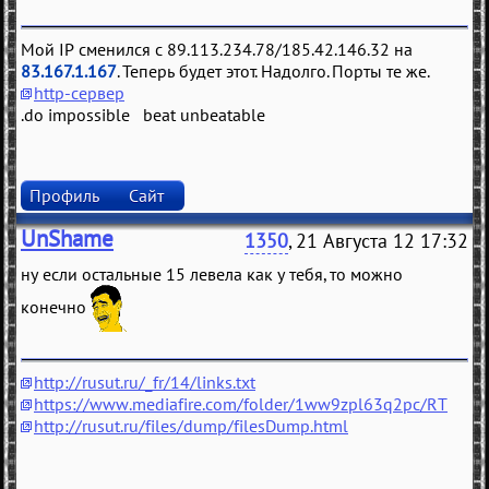
Мой IP сменился с 89.113.234.78/185.42.146.32 на
83.167.1.167
. Теперь будет этот. Надолго. Порты те же.
http-сервер
.do impossible beat unbeatable
Профиль
Сайт
UnShame
1350
, 21 Августа 12 17:32
ну если остальные 15 левела как у тебя, то можно
конечно
http://rusut.ru/_fr/14/links.txt
https://www.mediafire.com/folder/1ww9zpl63q2pc/RT
http://rusut.ru/files/dump/filesDump.html