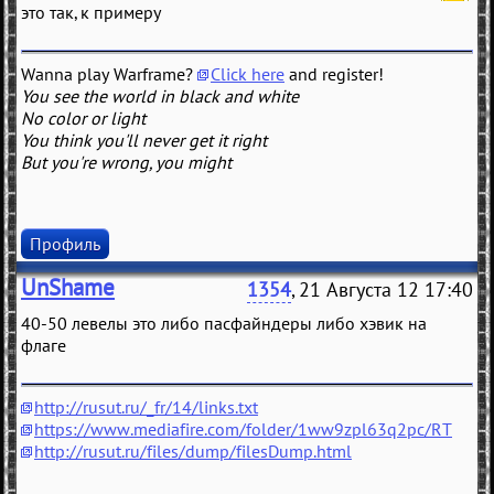
это так, к примеру
Wanna play Warframe?
Click here
and register!
You see the world in black and white
No color or light
You think you'll never get it right
But you're wrong, you might
Профиль
UnShame
1354
, 21 Августа 12 17:40
40-50 левелы это либо пасфайндеры либо хэвик на
флаге
http://rusut.ru/_fr/14/links.txt
https://www.mediafire.com/folder/1ww9zpl63q2pc/RT
http://rusut.ru/files/dump/filesDump.html