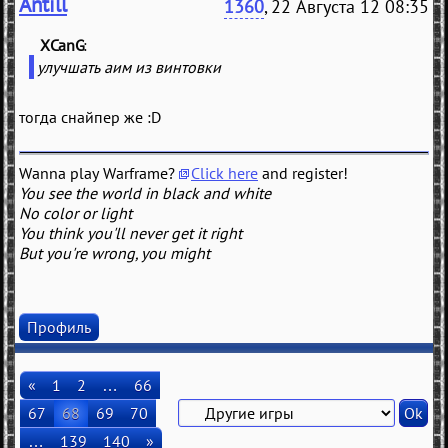
Antill
1360
, 22 Августа 12 08:35
XCanG
(
)
улучшать аим из винтовки
тогда снайпер же :D
Wanna play Warframe?
Click here
and register!
You see the world in black and white
No color or light
You think you'll never get it right
But you're wrong, you might
Профиль
«
1
2
…
66
67
68
69
70
…
139
140
»