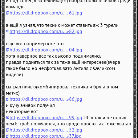
и под конец я за техника(!!!) набрал больше очков среди
команды
https://dl.dropbox.com/u....-61.jpg
а ещё я узнал, что техник может ставить аж 3 турели
https://dl.dropbox.com/u....-82.jpg
ещё вот например кое-что
https://dl.dropbox.com/u....-04.jpg
хотя наверное все так высоко поднимались
правда подняться так за тяжа ещё интереснее(вчера
такое было но несфоткал. зато Антилл с Феликсом
видели)
сыграл ничью(комбинировал техника и брута в том
матче)
https://dl.dropbox.com/u....-86.jpg
и кучу ачивок получил
некоторые вот
https://dl.dropbox.com/u....-99.jpg
ПС я так и не понял
чем Е-граб получается, а то вроде просто так тоже хватал
https://dl.dropbox.com/u....-52.jpg
https://dl.dropbox.com/u....-37.jpg