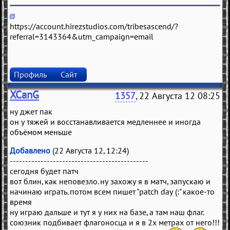
https://account.hirezstudios.com/tribesascend/?
referral=3143364&utm_campaign=email
Профиль
Сайт
XCanG
1357
, 22 Августа 12 08:25
ну джет пак
он у тяжей и восстанавливается медленнее и иногда
объёмом меньше
Добавлено
(22 Августа 12, 12:24)
---------------------------------------------
сегодня будет патч
вот блин, как неповезло. ну захожу я в матч, запускаю и
начинаю играть. потом всем пишет "patch day (:" какое-то
время
ну играю дальше и тут я у них на базе, а там наш флаг.
союзник подбивает флагоносца и я в 2х метрах от него!!!