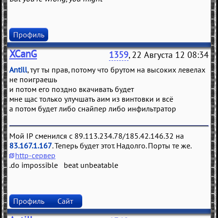
Профиль
XCanG
1359
, 22 Августа 12 08:34
Antill
, тут ты прав, потому что брутом на высоких левелах
не поиграешь
и потом его поздно вкачивать будет
мне щас только улучшать аим из винтовки и всё
а потом будет либо снайпер либо инфильтратор
Мой IP сменился с 89.113.234.78/185.42.146.32 на
83.167.1.167
. Теперь будет этот. Надолго. Порты те же.
http-сервер
.do impossible beat unbeatable
Профиль
Сайт