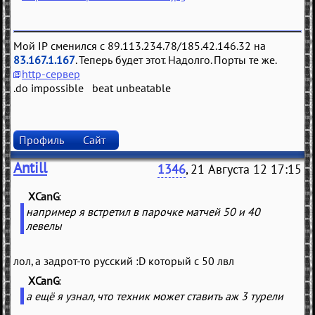
Мой IP сменился с 89.113.234.78/185.42.146.32 на
83.167.1.167
. Теперь будет этот. Надолго. Порты те же.
http-сервер
.do impossible beat unbeatable
Профиль
Сайт
Antill
1346
, 21 Августа 12 17:15
XCanG
(
)
например я встретил в парочке матчей 50 и 40
левелы
лол, а задрот-то русский :D который с 50 лвл
XCanG
(
)
а ещё я узнал, что техник может ставить аж 3 турели