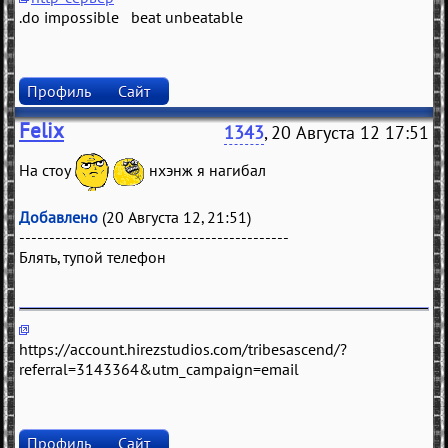
.do impossible beat unbeatable
Профиль
Сайт
Felix
1343
, 20 Августа 12 17:51
На стоу
нхэнж я нагибал
Добавлено
(20 Августа 12, 21:51)
---------------------------------------------
Блять, тупой телефон
https://account.hirezstudios.com/tribesascend/?
referral=3143364&utm_campaign=email
Профиль
Сайт