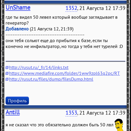
UnShame
1352
, 21 Августа 12 17:39
где ты видел 50 левел который вообще заглядывает в
генератор?
Добавлено
(21 Августа 12, 21:39)
---------------------------------------------
они тебя сольют еще до прибытия к базе, если ты
конечно не инфильтратор, но тогда у тебя нет турелей :D
http://rusut.ru/_fr/14/links.txt
https://www.mediafire.com/folder/1ww9zpl63q2pc/RT
http://rusut.ru/files/dump/filesDump.html
Профиль
Antill
1353
, 21 Августа 12 17:39
я не сказал что это обязательно должен быть 50 лвл