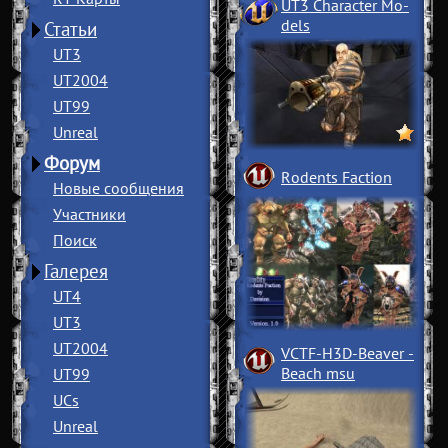
UT3 Character Mo
­
dels
Статьи
UT3
UT2004
UT99
Unreal
Форум
Rodents Faction
Новые сообщения
Участники
Поиск
Галерея
UT4
UT3
UT2004
VCTF-H3D-Beaver
­
Beach msu
UT99
UCs
Unreal