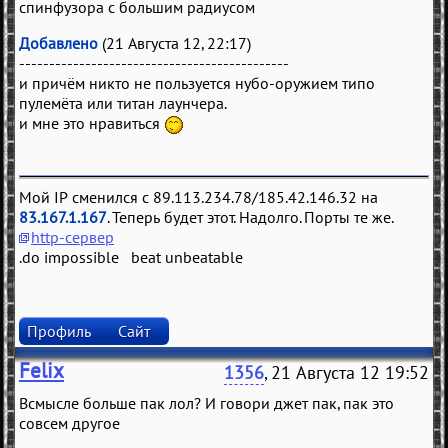
спинфузора с большим радиусом
Добавлено
(21 Августа 12, 22:17)
---------------------------------------------
и причём никто не пользуется нубо-оружием типо
пулемёта или титан лаунчера.
и мне это нравиться
Мой IP сменился с 89.113.234.78/185.42.146.32 на
83.167.1.167
. Теперь будет этот. Надолго. Порты те же.
http-сервер
.do impossible beat unbeatable
Профиль
Сайт
Felix
1356
, 21 Августа 12 19:52
Всмысле больше пак лол? И говори джет пак, пак это
совсем другое