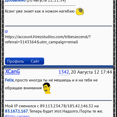
Добавлено
(20 Августа 12, 21:39)
---------------------------------------------
Ксанг уже знает как я ножом нагибаю
https://account.hirezstudios.com/tribesascend/?
referral=3143364&utm_campaign=email
Профиль
Сайт
XCanG
1342
, 20 Августа 12 17:44
Felix
, просто иногда ты не мешаешь и я на тебя не
обращаю внимания
Мой IP сменился с 89.113.234.78/185.42.146.32 на
83.167.1.167
. Теперь будет этот. Надолго. Порты те же.
http-сервер