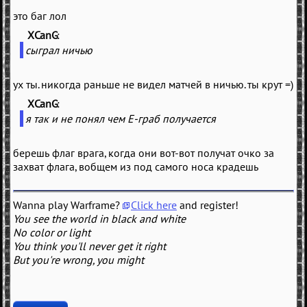
это баг лол
XCanG
(
)
сыграл ничью
ух ты. никогда раньше не видел матчей в ничью. ты крут =)
XCanG
(
)
я так и не понял чем Е-граб получается
берешь флаг врага, когда они вот-вот получат очко за
захват флага, вобщем из под самого носа крадешь
Wanna play Warframe?
Click here
and register!
You see the world in black and white
No color or light
You think you'll never get it right
But you're wrong, you might