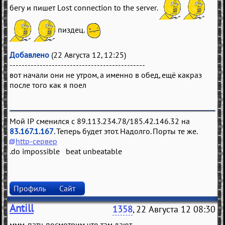
бегу и пишет Lost connection to the server.
пиздец.
Добавлено
(22 Августа 12, 12:25)
---------------------------------------------
вот начали они не утром, а именно в обед, ещё какраз
после того как я поел
Мой IP сменился с 89.113.234.78/185.42.146.32 на
83.167.1.167
. Теперь будет этот. Надолго. Порты те же.
http-сервер
.do impossible beat unbeatable
Профиль
Сайт
Antill
1358
, 22 Августа 12 08:30
ммм, патч. посмотрим что там дают