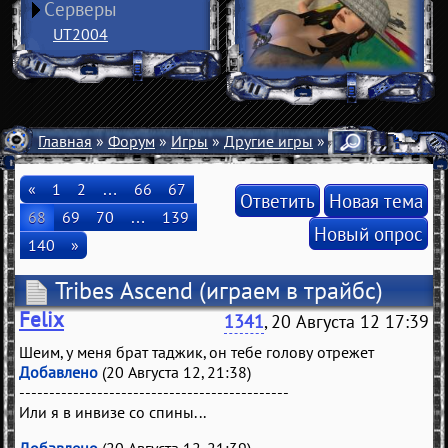
Серверы
UT2004
Главная
»
Форум
»
Игры
»
Другие игры
» Tribes Ascend
«
1
2
…
66
67
Ответить
Новая тема
68
69
70
…
139
Новый опрос
140
»
Tribes Ascend
(играем в трайбс)
Felix
1341
, 20 Августа 12 17:39
Шеим, у меня брат таджик, он тебе голову отрежет
Добавлено
(20 Августа 12, 21:38)
---------------------------------------------
Или я в инвизе со спины...