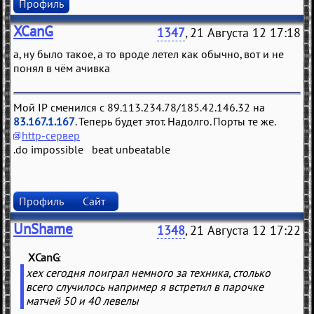
Профиль
XCanG
1347
, 21 Августа 12 17:18
а, ну было такое, а то вроде летел как обычно, вот и не
понял в чём ачивка
Мой IP сменился с 89.113.234.78/185.42.146.32 на
83.167.1.167
. Теперь будет этот. Надолго. Порты те же.
http-сервер
.do impossible beat unbeatable
Профиль
Сайт
UnShame
1348
, 21 Августа 12 17:22
XCanG
(
)
хех сегодня поиграл немного за техника, столько
всего случилось например я встретил в парочке
матчей 50 и 40 левелы