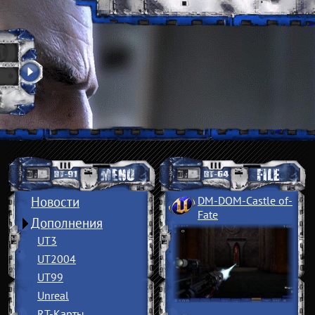
Новости
DM-DOM-Castle of
­
Fate
Дополнения
UT3
UT2004
UT99
Unreal
RT-Карты