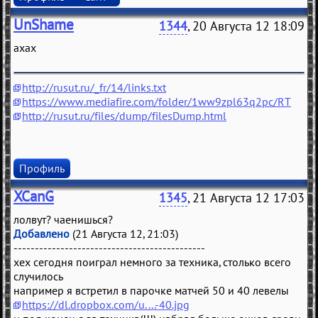
UnShame
1344
, 20 Августа 12 18:09
ахах
http://rusut.ru/_fr/14/links.txt
https://www.mediafire.com/folder/1ww9zpl63q2pc/RT
http://rusut.ru/files/dump/filesDump.html
Профиль
XCanG
1345
, 21 Августа 12 17:03
лолвут? чаенишься?
Добавлено
(21 Августа 12, 21:03)
---------------------------------------------
хех сегодня поиграл немного за техника, столько всего
случилось
например я встретил в парочке матчей 50 и 40 левелы
https://dl.dropbox.com/u....-40.jpg