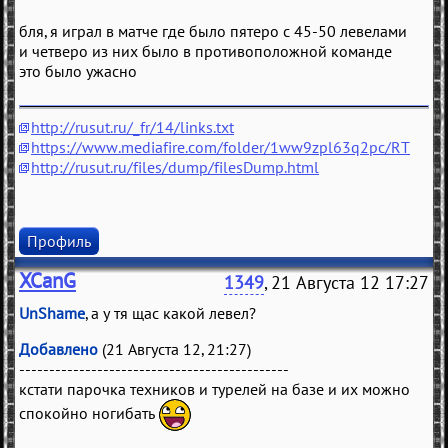
бля, я играл в матче где было пятеро с 45-50 левелами
и четверо из них было в противоположной команде
это было ужасно
http://rusut.ru/_fr/14/links.txt
https://www.mediafire.com/folder/1ww9zpl63q2pc/RT
http://rusut.ru/files/dump/filesDump.html
Профиль
XCanG
1349
, 21 Августа 12 17:27
UnShame
, а у тя щас какой левел?
Добавлено
(21 Августа 12, 21:27)
---------------------------------------------
кстати парочка техников и турелей на базе и их можно
спокойно ногибать