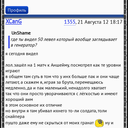
Профиль
XCanG
1355
, 21 Августа 12 18:17
UnShame
(
)
где ты видел 50 левел который вообще заглядывает
в генератор?
я сегодня видел
лол. зашёл на 1 матч к Аншейму, посмотрел как те уровни
играют
в общем там суть в том что у инх больше пак и они чаще
летают, а скажем я, играя за брута, перемещаюсь
медленно, да и пак маленький, ненадолго хватает
так что они просто уворачиваются с лёгкостью и имеют
хороший аим
в этом основное их отличие
но внутри я там убивал ихнего то-ли солдата, толи
снайпера
пушто даже ему не скрыться от моих гранат
ну и