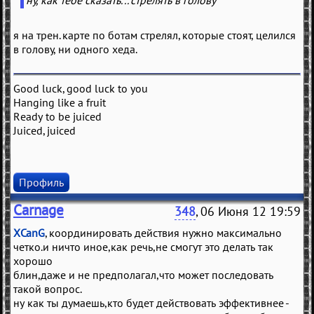
ну, как тебе сказать... стрелять в голову
я на трен. карте по ботам стрелял, которые стоят, целился
в голову, ни одного хеда.
Good luck, good luck to you
Hanging like a fruit
Ready to be juiced
Juiced, juiced
Профиль
Carnage
348
, 06 Июня 12 19:59
XCanG
, координировать действия нужно максимально
четко.и ничто иное,как речь,не смогут это делать так
хорошо
блин,даже и не предполагал,что может последовать
такой вопрос.
ну как ты думаешь,кто будет действовать эффективнее -