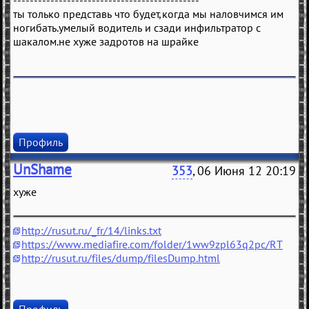
---------------------------------------------
ты только представь что будет,когда мы наловчимся им
ногибать.умелый водитель и сзади инфильтратор с
шакалом.не хуже задротов на шрайке
Профиль
UnShame
353
, 06 Июня 12 20:19
хуже
http://rusut.ru/_fr/14/links.txt
https://www.mediafire.com/folder/1ww9zpl63q2pc/RT
http://rusut.ru/files/dump/filesDump.html