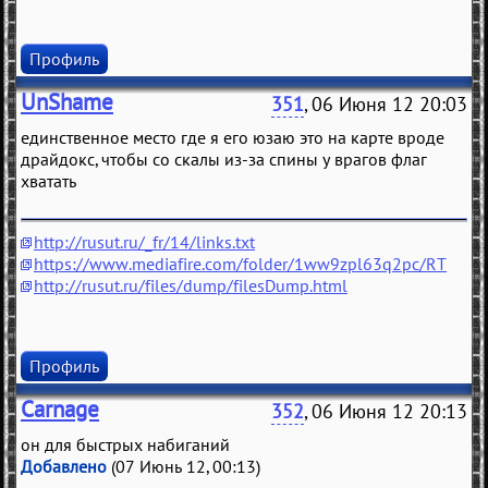
Профиль
UnShame
351
, 06 Июня 12 20:03
единственное место где я его юзаю это на карте вроде
драйдокс, чтобы со скалы из-за спины у врагов флаг
хватать
http://rusut.ru/_fr/14/links.txt
https://www.mediafire.com/folder/1ww9zpl63q2pc/RT
http://rusut.ru/files/dump/filesDump.html
Профиль
Carnage
352
, 06 Июня 12 20:13
он для быстрых набиганий
Добавлено
(07 Июнь 12, 00:13)