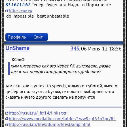
83.167.1.167
. Теперь будет этот. Надолго. Порты те же.
http-сервер
.do impossible beat unbeatable
Профиль
Сайт
UnShame
345
, 06 Июня 12 18:56
XCanG
(
)
хмм интересно как это через РК выглядело, разве
там и так нельзя скоординировать действия?
там есть как в ут text to speech, только он убогий, вместо
цифер используются буквы, те пока ты выбираешь что
сказать ничего другого сделать не получится
http://rusut.ru/_fr/14/links.txt
https://www.mediafire.com/folder/1ww9zpl63q2pc/RT
http://rusut.ru/files/dump/filesDump.html