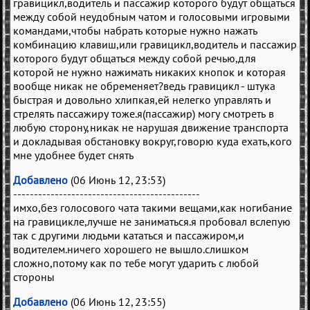
гравицикл,водитель и пассажир которого будут общаться
между собой неудобным чатом и голосовыми игровыми
командами,чтобы набрать которые нужно нажать
комбинацию клавиш,или гравицикл,водитель и пассажир
которого будут общаться между собой речью,для
которой не нужно нажимать никаких кнопок и которая
вообще никак не обременяет?ведь гравицикл - штука
быстрая и довольно хлипкая,ей нелегко управлять и
стрелять пассажиру тоже.я(пассажир) могу смотреть в
любую сторону,никак не нарушая движение транспорта
и докладывая обстановку вокруг,говорю куда ехать,кого
мне удобнее будет снять
Добавлено
(06 Июнь 12, 23:53)
---------------------------------------------
имхо,без голосового чата такими вещами,как ногибание
на гравицикле,лучше не заниматься.я пробовал вслепую
так с другими людьми кататься и пассажиром,и
водителем.ничего хорошего не вышло.слишком
сложно,потому как по тебе могут ударить с любой
стороны
Добавлено
(06 Июнь 12, 23:55)