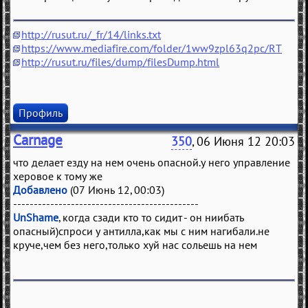
http://rusut.ru/_fr/14/links.txt
https://www.mediafire.com/folder/1ww9zpl63q2pc/RT
http://rusut.ru/files/dump/filesDump.html
Профиль
Carnage
350
, 06 Июня 12 20:03
что делает езду на нем очень опасной.у него управление
херовое к тому же
Добавлено
(07 Июнь 12, 00:03)
---------------------------------------------
UnShame
, когда сзади кто то сидит - он ниибать
опасный)спроси у антилла,как мы с ним нагибали.не
круче,чем без него,только хуй нас сольешь на нем