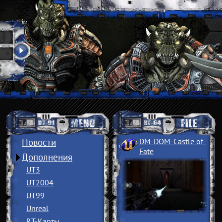
Новости
DM-DOM-Castle of
­
Fate
Дополнения
UT3
UT2004
UT99
Unreal
RT-Карты