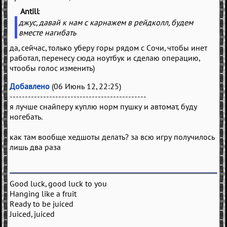
Antill
(
)
джус, давай к нам с карнажем в рейдколл, будем
вместе нагибать
да, сейчас, только уберу горы рядом с Сочи, чтобы инет
работал, перенесу сюда ноутбук и сделаю операцию,
чтообы голос изменить)
Добавлено
(06 Июнь 12, 22:25)
---------------------------------------------
я лучше снайперу куплю норм пушку и автомат, буду
ногебать.
как там вообще хедшоты делать? за всю игру получилось
лишь два раза
Good luck, good luck to you
Hanging like a fruit
Ready to be juiced
Juiced, juiced