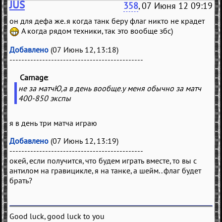
JUS
358
, 07 Июня 12 09:19
он для дефа же. я когда танк беру флаг никто не крадет
А когда рядом техники, так это вообще збс)
Добавлено
(07 Июнь 12, 13:18)
---------------------------------------------
Carnage
(
)
не за матчЮ,а в день вообще.у меня обычно за матч
400-850 экспы
я в день три матча играю
Добавлено
(07 Июнь 12, 13:19)
---------------------------------------------
окей, если получится, что будем играть вместе, то вы с
антилом на гравицикле, я на танке, а шейм.. флаг будет
брать?
Good luck, good luck to you