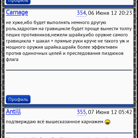
Профиль
Carnage
354
, 06 Июня 12 20:23
не хуже,ибо будет выполнять немного другую
роль.задротам на гравицикле будет проще вынести толпу
пеших противников,нежели шрайку.ибо оружие самого
гравицикла + шакал + прямые руки круче не такого уж и
мощного оружия шрайка.шрайк более эффективен
против одиночных целей и преследования пиздюков
флага
Профиль
Antill
355
, 07 Июня 12 05:42
подтверждаю всё вышесказанное карнажем