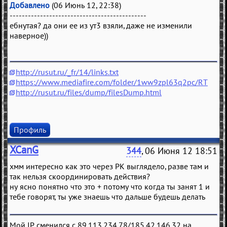
Добавлено
(06 Июнь 12, 22:38)
---------------------------------------------
ебнутая? да они ее из ут3 взяли, даже не изменили
наверное))
http://rusut.ru/_fr/14/links.txt
https://www.mediafire.com/folder/1ww9zpl63q2pc/RT
http://rusut.ru/files/dump/filesDump.html
Профиль
XCanG
344
, 06 Июня 12 18:51
хмм интересно как это через РК выглядело, разве там и
так нельзя скоординировать действия?
ну ясно понятно что это + потому что когда ты занят 1 и
тебе говорят, ты уже знаешь что дальше будешь делать
Мой IP сменился с 89.113.234.78/185.42.146.32 на