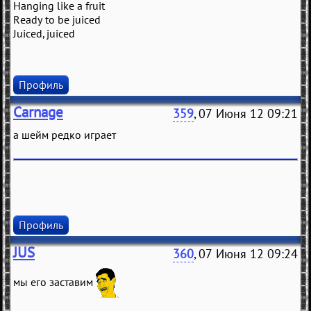
Hanging like a fruit
Ready to be juiced
Juiced, juiced
Профиль
Carnage
359
, 07 Июня 12 09:21
а шейм редко играет
Профиль
JUS
360
, 07 Июня 12 09:24
мы его заставим