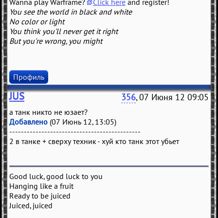
Wanna play Warframe?
Click here
and register!
You see the world in black and white
No color or light
You think you'll never get it right
But you're wrong, you might
Профиль
JUS
356
, 07 Июня 12 09:05
а танк никто не юзает?
Добавлено
(07 Июнь 12, 13:05)
---------------------------------------------
2 в танке + сверху техник - хуй кто танк этот убьет
Good luck, good luck to you
Hanging like a fruit
Ready to be juiced
Juiced, juiced