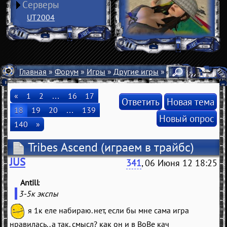
Серверы
UT2004
Главная
»
Форум
»
Игры
»
Другие игры
» Tribes Ascend
«
1
2
…
16
17
Ответить
Новая тема
18
19
20
…
139
Новый опрос
140
»
Tribes Ascend
(играем в трайбс)
JUS
341
, 06 Июня 12 18:25
Antill
(
)
3-5к экспы
я 1к еле набираю. нет, если бы мне сама игра
нравилась.. а так, смысл? как он и в ВоВе кач