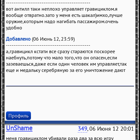
---------------------------------------------
вот антилл таки неплохо управляет гравициклом.я
вообще отвратно.зато у меня есть шакал)имхо,лучше
оружие,которым надо нагибать пассажиром.очень
удобно
Добавлено
(06 Июнь 12, 23:59)
---------------------------------------------
а,гравицикл кстати все сразу стараются поскорее
наебнуть,потому что мало того,что он опасен,если
зазеваешься,даже если один человек им управляет,так
еще и медальку серебряную за его уничтожение дают
Профиль
UnShame
349
, 06 Июня 12 20:01
меня гравициклом убивали раза два за всю игру