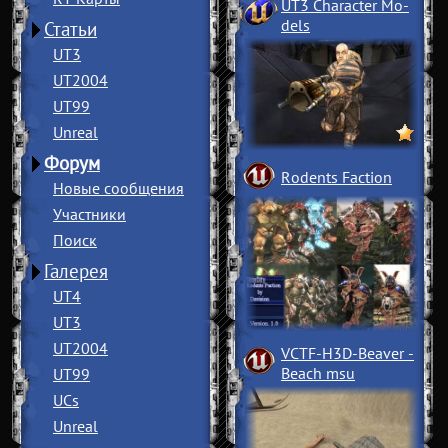
UT3 Character Mo
­
dels
Статьи
UT3
UT2004
UT99
Unreal
Форум
Rodents Faction
Новые сообщения
Участники
Поиск
Галерея
UT4
UT3
UT2004
VCTF-H3D-Beaver
­
Beach msu
UT99
UCs
Unreal