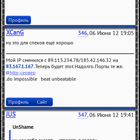
Профиль
XCanG
346
, 06 Июня 12 19:05
ну это для спеков ещё хорошо
Мой IP сменился с 89.113.234.78/185.42.146.32 на
83.167.1.167
. Теперь будет этот. Надолго. Порты те же.
http-сервер
.do impossible beat unbeatable
Профиль
Сайт
JUS
347
, 06 Июня 12 19:41
UnShame
(
)