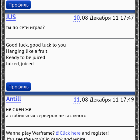
Профиль
JUS
10
, 08 Декабря 11 17:47
ты по сети играл?
Good luck, good luck to you
Hanging like a fruit
Ready to be juiced
Juiced, juiced
Профиль
Antill
11
, 08 Декабря 11 17:49
не с кем же
а стабильных серверов не так много
Wanna play Warframe?
Click here
and register!
You see the world in black and white