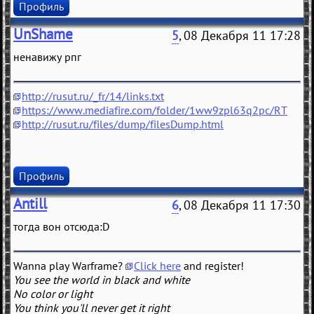
Профиль
UnShame
5
, 08 Декабря 11 17:28
ненавижу рпг
http://rusut.ru/_fr/14/links.txt
https://www.mediafire.com/folder/1ww9zpl63q2pc/RT
http://rusut.ru/files/dump/filesDump.html
Профиль
Antill
6
, 08 Декабря 11 17:30
тогда вон отсюда:D
Wanna play Warframe?
Click here
and register!
You see the world in black and white
No color or light
You think you'll never get it right