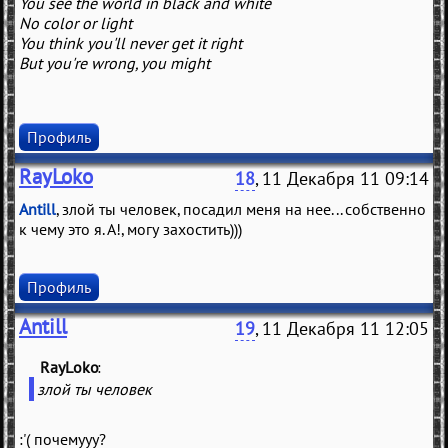
You see the world in black and white
No color or light
You think you'll never get it right
But you're wrong, you might
Профиль
RayLoko
18
, 11 Декабря 11 09:14
Antill
, злой ты человек, посадил меня на нее... собственно
к чему это я. А!, могу захостить)))
Профиль
Antill
19
, 11 Декабря 11 12:05
RayLoko
(
)
злой ты человек
:'( почемууу?