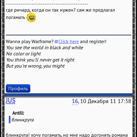
---------------------------------------------
где ричард, когда он так нужен? сам же предлагал
погамать
Wanna play Warframe?
Click here
and register!
You see the world in black and white
No color or light
You think you'll never get it right
But you're wrong, you might
Профиль
JUS
16
, 10 Декабря 11 17:38
Antill
(
)
блинкрута
блинкрута! хочу погамать, но мне надо догонять романа