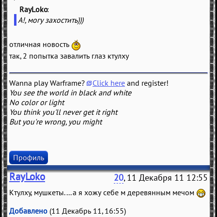
RayLoko
(
)
А!, могу захостить)))
отличная новость
так, 2 попытка завалить глаз ктулху
Wanna play Warframe?
Click here
and register!
You see the world in black and white
No color or light
You think you'll never get it right
But you're wrong, you might
Профиль
RayLoko
20
, 11 Декабря 11 12:55
Ктулху, мушкеты.... а я хожу себе м деревянным мечом
Добавлено
(11 Декабрь 11, 16:55)