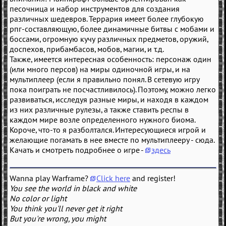
песочница и набор инструментов для создания
различных шедевров. Террария имеет более глубокую
рпг-составляющую, более динамичные битвы с мобами и
боссами, огромную кучу различных предметов, оружий,
доспехов, прибамбасов, мобов, магии, и т.д.
Также, имеется интересная особенность: персонаж один
(или много персов) на миры одиночной игры, и на
мультиплеер (если я правильно понял. В сетевую игру
пока поиграть не посчастливилось). Поэтому, можно легко
развиваться, исследуя разные миры, и находя в каждом
из них различные рулезы, а также ставить респы в
каждом мире возле определенного нужного биома.
Короче, что-то я разболтался. Интересующиеся игрой и
желающие погамать в нее вместе по мультиплееру - сюда.
Качать и смотреть подробнее о игре -
здесь
Wanna play Warframe?
Click here
and register!
You see the world in black and white
No color or light
You think you'll never get it right
But you're wrong, you might