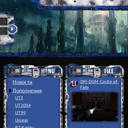
Новости
DM-DOM-Castle of
­
Fate
Дополнения
UT3
UT2004
UT99
Unreal
RT-Карты