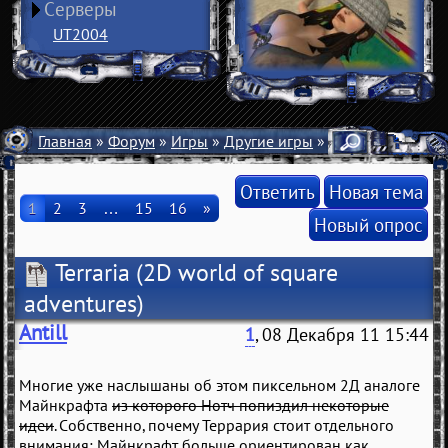
Серверы
UT2004
Главная
»
Форум
»
Игры
»
Другие игры
» Terraria
Ответить
Новая тема
1
2
3
…
15
16
»
Новый опрос
Terraria
(2D world of square
adventures)
Antill
1
, 08 Декабря 11 15:44
Многие уже наслышаны об этом пиксельном 2Д аналоге
Майнкрафта
из которого Нотч попиздил некоторые
идеи
. Собственно, почему Террария стоит отдельного
внимания: Майнкрафт больше ориентирован как