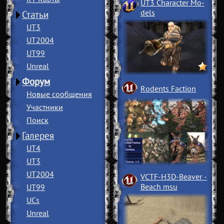
UT3 Character Mo
­
dels
Статьи
UT3
UT2004
UT99
Unreal
Форум
Rodents Faction
Новые сообщения
Участники
Поиск
Галерея
UT4
UT3
UT2004
VCTF-H3D-Beaver
­
Beach msu
UT99
UCs
Unreal