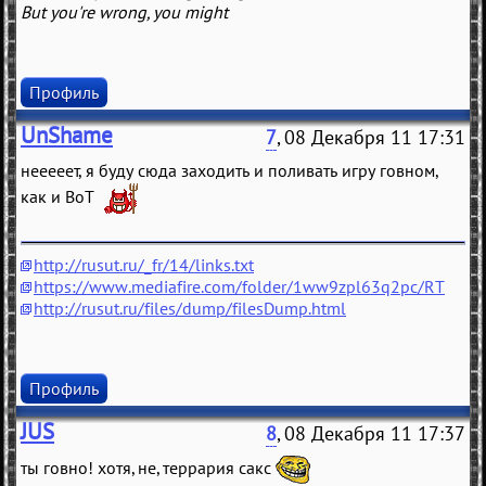
But you're wrong, you might
Профиль
UnShame
7
, 08 Декабря 11 17:31
нееееет, я буду сюда заходить и поливать игру говном,
как и ВоТ
http://rusut.ru/_fr/14/links.txt
https://www.mediafire.com/folder/1ww9zpl63q2pc/RT
http://rusut.ru/files/dump/filesDump.html
Профиль
JUS
8
, 08 Декабря 11 17:37
ты говно! хотя, не, террария сакс