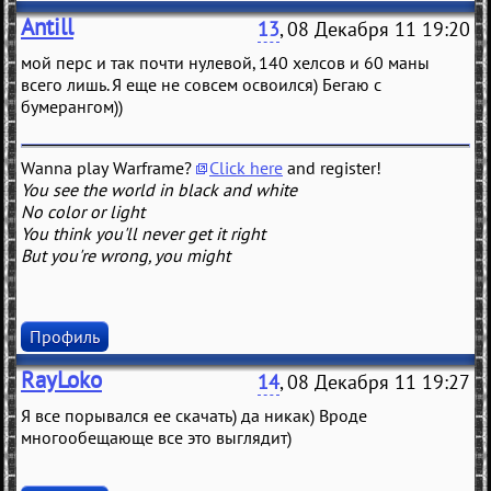
Antill
13
, 08 Декабря 11 19:20
мой перс и так почти нулевой, 140 хелсов и 60 маны
всего лишь. Я еще не совсем освоился) Бегаю с
бумерангом))
Wanna play Warframe?
Click here
and register!
You see the world in black and white
No color or light
You think you'll never get it right
But you're wrong, you might
Профиль
RayLoko
14
, 08 Декабря 11 19:27
Я все порывался ее скачать) да никак) Вроде
многообещающе все это выглядит)