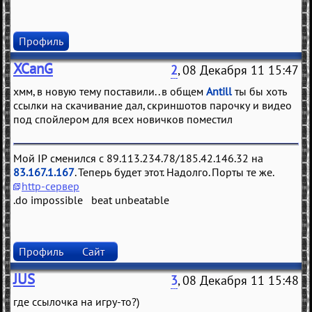
Профиль
XCanG
2
, 08 Декабря 11 15:47
хмм, в новую тему поставили.. в общем
Antill
ты бы хоть
ссылки на скачивание дал, скриншотов парочку и видео
под спойлером для всех новичков поместил
Мой IP сменился с 89.113.234.78/185.42.146.32 на
83.167.1.167
. Теперь будет этот. Надолго. Порты те же.
http-сервер
.do impossible beat unbeatable
Профиль
Сайт
JUS
3
, 08 Декабря 11 15:48
где ссылочка на игру-то?)