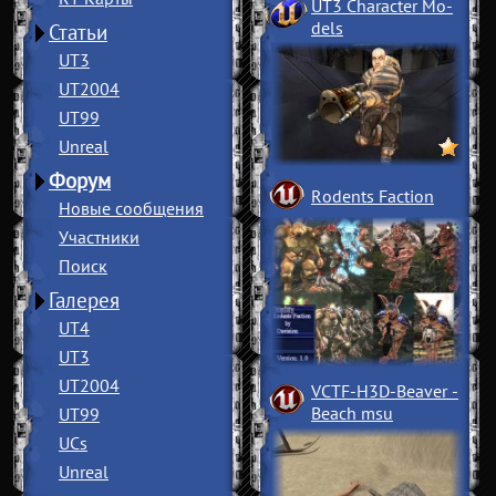
UT3 Character Mo
­
dels
Статьи
UT3
UT2004
UT99
Unreal
Форум
Rodents Faction
Новые сообщения
Участники
Поиск
Галерея
UT4
UT3
UT2004
VCTF-H3D-Beaver
­
Beach msu
UT99
UCs
Unreal