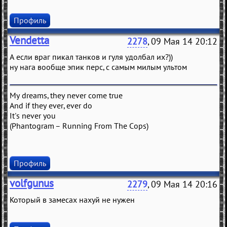
Профиль
Vendetta
2278
, 09 Мая 14 20:12
А если враг пикал танков и гуля удолбал их?))
ну нага вообще эпик перс, с самым милым ультом
My dreams, they never come true
And if they ever, ever do
It's never you
(Phantogram – Running From The Cops)
Профиль
volfgunus
2279
, 09 Мая 14 20:16
Который в замесах нахуй не нужен