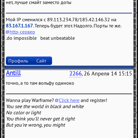
нет, лучше смайт заместо доты
Мой IP сменился с 89.113.234.78/185.42.146.32 на
83.167.1.167
. Теперь будет этот. Надолго. Порты те же.
http-сервер
.do impossible beat unbeatable
Профиль
Сайт
Antill
2266
, 26 Апреля 14 15:15
точно, а то там вольфу одиноко
Wanna play Warframe?
Click here
and register!
You see the world in black and white
No color or light
You think you'll never get it right
But you're wrong, you might