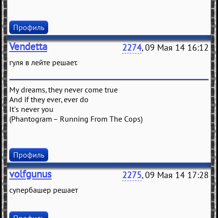
Профиль
Vendetta
2274
, 09 Мая 14 16:12
гуля в лейте решает.
My dreams, they never come true
And if they ever, ever do
It's never you
(Phantogram – Running From The Cops)
Профиль
volfgunus
2275
, 09 Мая 14 17:28
супербашер решает