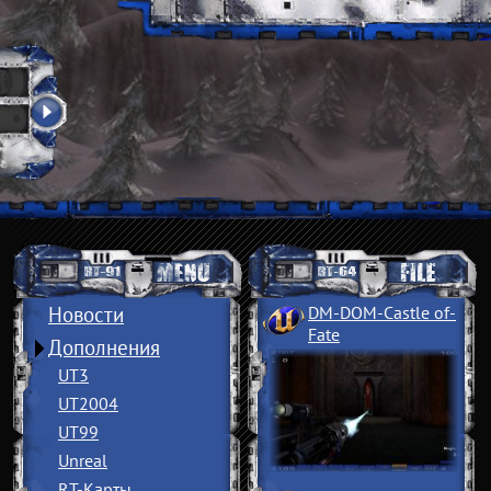
Новости
DM-DOM-Castle of
­
Fate
Дополнения
UT3
UT2004
UT99
Unreal
RT-Карты