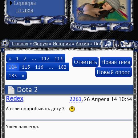
Серверы
UT2004
Главная
»
Форум
»
История
»
Архив
» Dota 2
«
1
2
…
112
113
Ответить
Новая тема
114
115
116
…
182
Новый опрос
183
»
Dota 2
Redex
2261
, 26 Апреля 14 10:34
А если попробывать доту 2...
Ушёл навсегда.