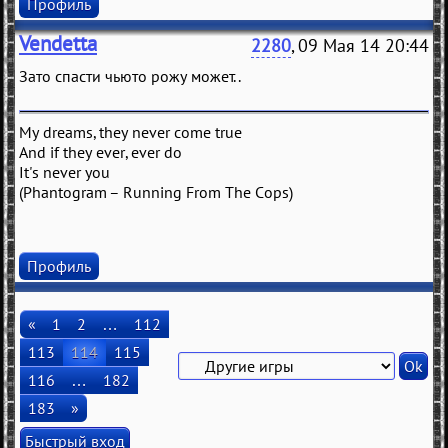
Профиль
Vendetta
2280
, 09 Мая 14 20:44
Зато спасти чьюто рожу может..
My dreams, they never come true
And if they ever, ever do
It's never you
(Phantogram – Running From The Cops)
Профиль
«
1
2
…
112
113
114
115
116
…
182
183
»