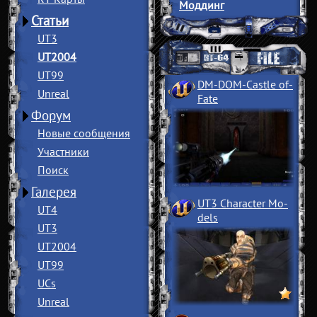
Моддинг
Статьи
UT3
UT2004
UT99
DM-DOM-Castle of
­
Unreal
Fate
Форум
Новые сообщения
Участники
Поиск
Галерея
UT3 Character Mo
­
UT4
dels
UT3
UT2004
UT99
UCs
Unreal