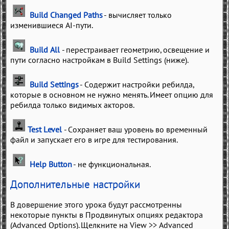
Build Changed Paths
- вычисляет только
изменившиеся AI-пути.
Build All
- перестраивает геометрию, освещение и
пути согласно настройкам в Build Settings (ниже).
Build Settings
- Содержит настройки ребилда,
которые в основном не нужно менять. Имеет опцию для
ребилда только видимых акторов.
Test Level
- Сохраняет ваш уровень во временный
файл и запускает его в игре для тестирования.
Help Button
- не функциональная.
Дополнительные настройки
В довершение этого урока будут рассмотренны
некоторые пункты в Продвинутых опциях редактора
(Advanced Options). Щелкните на View >> Advanced