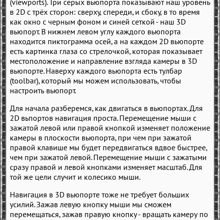
(viewports). Три серых вьюпорта показывают наш уровень
в 2D с трёх сторон: сверху, спереди, и сбоку, в то время
как окно с черным фоном и синей сеткой - наш 3D
вьюпорт. В нижнем левом углу каждого вьюпорта
находится пиктограмма осей, а на каждом 2D вьюпорте
есть картинка глаза со стрелочкой, которая показывает
местоположение и направление взгляда камеры в 3D
вьюпорте. Наверху каждого вьюпорта есть тулбар
(toolbar), который мы можем использовать, чтобы
настроить вьюпорт.
Для начала разберемся, как двигаться в вьюпортах. Для
2D вьпортов навигация проста. Перемещение мыши с
зажатой левой или правой кнопкой изменяет положение
камеры в плоскости вьюпорта, при чем при зажатой
правой клавише мы будет передвигаться вдвое быстрее,
чем при зажатой левой. Перемещение мыши с зажатыми
сразу правой и левой кнопками изменяет масштаб. Для
той же цели случит и колесико мыши.
Навигация в 3D вьюпорте тоже не требует больших
усилий. Зажав левую кнопку мыши мы сможем
перемещаться, зажав правую кнопку - вращать камеру по