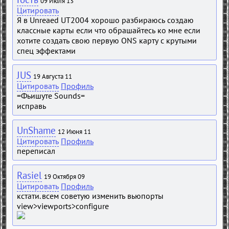
09 Июля 13
Цитировать
Я в Unreaed UT2004 хорошо разбираюсь создаю
классные карты если что обрашайтесь ко мне если
хотите создать свою первую ONS карту с крутыми
спец эффектами
JUS
19 Августа 11
Цитировать
Профиль
=Фьишуте Sounds=
исправь
UnShame
12 Июня 11
Цитировать
Профиль
переписал
Rasiel
19 Октября 09
Цитировать
Профиль
кстати. всем советую изменить вьюпорты
view>viewports>configure