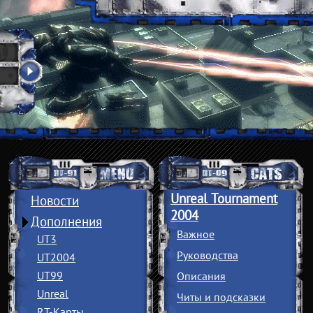
Unreal Tournament
Новости
2004
Дополнения
Важное
UT3
Руководства
UT2004
UT99
Описания
Unreal
Читы и подсказки
RT-Карты