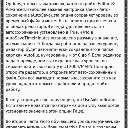
Options, чтобы вызвать меню, затем откройте Editor >>
Advanced. Наиболее важная настройка здесь - Авто-
сохранение (AutoSave), эта опция сохраняет уровень во
временный файл и может быть полезна при вылетах и
ошибках редактора. Я всегда удостоверяюсь, что
автосохранение установлено в True, и что в
AutoSaveTimeMinutes установлено разумную значение,
по умолчанию - 5. Когда вы работаете на вашем уровне,
редактор будет автоматически сохранять его в папке
карт как Autofile, нумерованным от 0 до 9. Если редактор
падает прежде, чем вы сохраните ваш уровень, вы
сможете найти свою карту в UT2004/MAPS. Повторно
откройте редактор, и откройте этот авто-сохранённый
файл. Если всё выглядит нормально, сохраните его как
уровень, над которым вы работали и продолжайте
работу.
Я хочу затронуть ещё одну опцию, это UseAxisIndicator.
Если вам не нравится пиктограмма осей углу вьюпортов,
установите значение этой опции False.
Во второй части этого обучающего урока, мы узнаем, как
управлять Активным брашем (Active Brush), и создадим