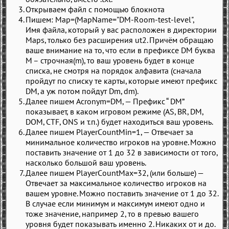
Открываем файл с помощью блокнота
Пишем: Map=(MapName="DM-Room-test-level",
Имя файла, который у вас расположен в директории
Maps, только без расширения ut2. Причём обращаю
ваше внимание на то, что если в префиксе DM буква
M – строчная(m), то ваш уровень будет в конце
списка, не смотря на порядок алфавита (сначала
пройдут по списку те карты, которые имеют префикс
DM, а уж потом пойдут Dm, dm).
Далее пишем Acronym=DM, — Префикс “ DM”
показывает, в каком игровом режиме (AS, BR, DM,
DOM, CTF, ONS и т.п.) будет находиться ваш уровень.
Далее пишем PlayerCountMin=1, — Отвечает за
минимальное количество игроков на уровне. Можно
поставить значение от 1 до 32 в зависимости от того,
насколько большой ваш уровень.
Далее пишем PlayerCountMax=32, (или больше) —
Отвечает за максимальное количество игроков на
вашем уровне. Можно поставить значение от 1 до 32.
В случае если минимум и максимум имеют одно и
тоже значение, например 2, то в превью вашего
уровня будет показывать именно 2. Никаких от и до.