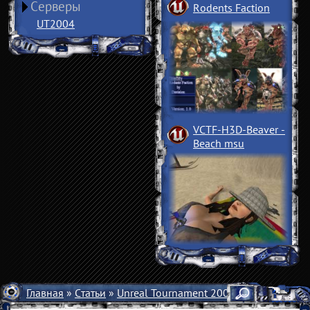
Серверы
Rodents Faction
UT2004
VCTF-H3D-Beaver
­
Beach msu
Главная
»
Статьи
»
Unreal Tournament 2004
»
Руководства