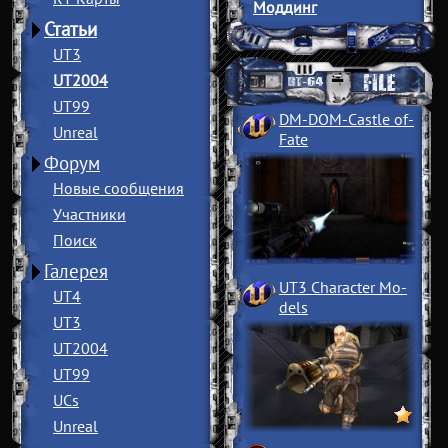
Моддинг
Статьи
UT3
UT2004
UT99
DM-DOM-Castle of
­
Unreal
Fate
Форум
Новые сообщения
Участники
Поиск
Галерея
UT3 Character Mo
­
UT4
dels
UT3
UT2004
UT99
UCs
Unreal