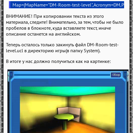
 Map=(MapName="DM-Room-test-level",Acronym=DM,PlayerCo
ВНИМАНИЕ! При копировании текста из этого
материала, следите! Внимательно, за тем, чтобы не было
пробелов в блокноте, куда вставляете текст, иначе
описание останется на английском.
Теперь осталось только закинуть файл DM-Room-test-
level.ucl в директорию игры(в папку System).
В итоге у нас должно получиться как на картинке: