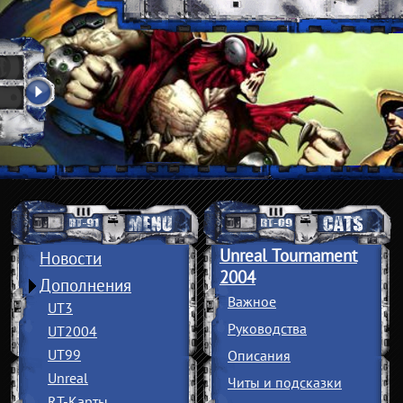
Unreal Tournament
Новости
2004
Дополнения
Важное
UT3
Руководства
UT2004
UT99
Описания
Unreal
Читы и подсказки
RT-Карты