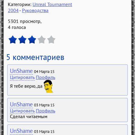
Категории:
Unreal Tournament
2004
-
Руководства
5301 просмотр,
4
голоса
5 комментариев
UnShame
04 Марта 15
Цитировать
Профиль
Я тебе верю, да
UnShame
03 Марта 15
Цитировать
Профиль
Сделал читаемым
UnShame
03 Марта 15