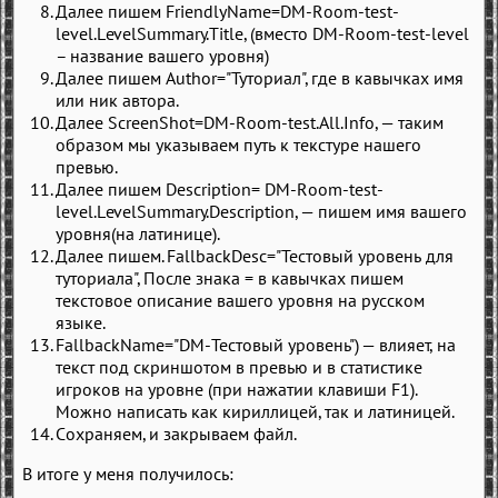
Далее пишем FriendlyName=DM-Room-test-
level.LevelSummary.Title, (вместо DM-Room-test-level
– название вашего уровня)
Далее пишем Author="Туториал", где в кавычках имя
или ник автора.
Далее ScreenShot=DM-Room-test.All.Info, — таким
образом мы указываем путь к текстуре нашего
превью.
Далее пишем Description= DM-Room-test-
level.LevelSummary.Description, — пишем имя вашего
уровня(на латинице).
Далее пишем. FallbackDesc="Тестовый уровень для
туториала", После знака = в кавычках пишем
текстовое описание вашего уровня на русском
языке.
FallbackName="DM-Тестовый уровень"
)
— влияет, на
текст под скриншотом в превью и в статистике
игроков на уровне (при нажатии клавиши F1).
Можно написать как кириллицей, так и латиницей.
Сохраняем, и закрываем файл.
В итоге у меня получилось: