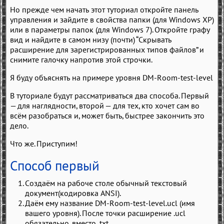
Но прежде чем начать этот туториал откройте панель
управления и зайдите в свойства папки (для Windows XP)
или в параметры папок (для Windows 7). Откройте графу
вид и найдите в самом низу (почти) “Скрывать
расширение для зарегистрированных типов файлов” и
снимите галочку напротив этой строчки.
Я буду объяснять на примере уровня DM-Room-test-level
В туториале будут рассматриваться два способа. Первый
— для наглядности, второй — для тех, кто хочет сам во
всём разобраться и, может быть, быстрее закончить это
дело.
Что же. Приступим!
Способ первый
Создаём на рабоче столе обычный текстовый
документ(кодировка ANSI).
Даём ему название DM-Room-test-level.ucl (имя
вашего уровня). После точки расширение .ucl
обязательно, вместо .txt.