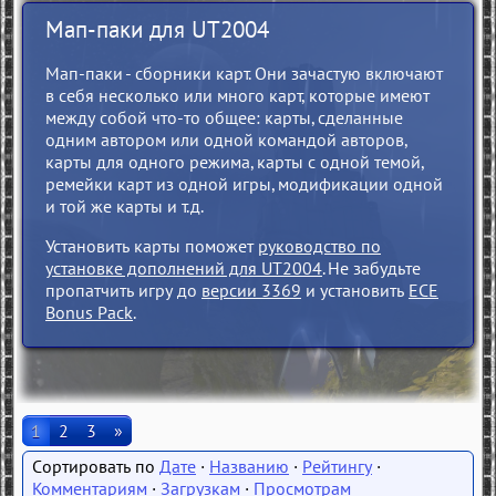
Мап-паки для UT2004
Мап-паки - сборники карт. Они зачастую включают
в себя несколько или много карт, которые имеют
между собой что-то общее: карты, сделанные
одним автором или одной командой авторов,
карты для одного режима, карты с одной темой,
ремейки карт из одной игры, модификации одной
и той же карты и т.д.
Установить карты поможет
руководство по
установке дополнений для UT2004
. Не забудьте
пропатчить игру до
версии 3369
и установить
ECE
Bonus Pack
.
1
2
3
»
Дате
·
Названию
·
Рейтингу
·
Комментариям
·
Загрузкам
·
Просмотрам