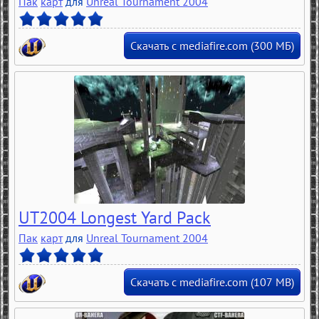
Пак
карт
для
Unreal Tournament 2004
Скачать с mediafire.com (300 МБ)
UT2004 Longest Yard Pack
Пак
карт
для
Unreal Tournament 2004
Скачать с mediafire.com (107 MB)