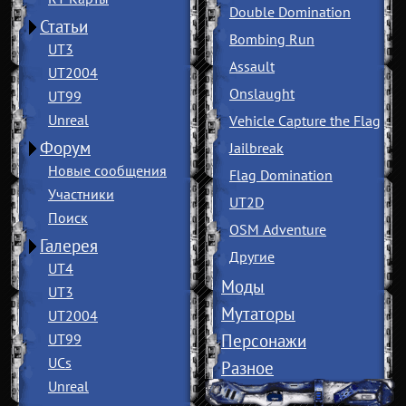
Double Domination
Статьи
Bombing Run
UT3
Assault
UT2004
Onslaught
UT99
Unreal
Vehicle Capture the Flag
Форум
Jailbreak
Новые сообщения
Flag Domination
Участники
UT2D
Поиск
OSM Adventure
Галерея
Другие
UT4
Моды
UT3
Мутаторы
UT2004
UT99
Персонажи
UCs
Разное
Unreal