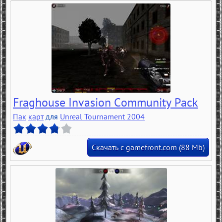
Fraghouse Invasion Community Pack
Пак
карт
для
Unreal Tournament 2004
Скачать с gamefront.com (88 Mb)