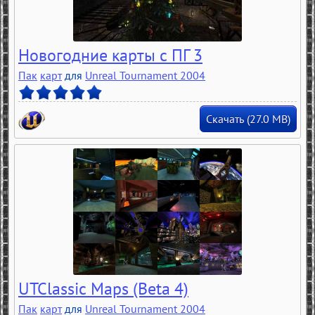
Новогодние карты с ПГ 3
Пак
карт
для
Unreal Tournament 2004
Скачать (27.0 MB)
UTClassic Maps (Beta 4)
Пак
карт
для
Unreal Tournament 2004