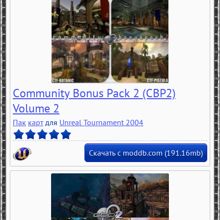
Community Bonus Pack 2 (CBP2)
Volume 2
Пак
карт
для
Unreal Tournament 2004
Скачать с moddb.com (191.16mb)