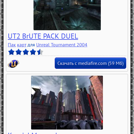
UT2 BrUTE PACK DUEL
Пак
карт
для
Unreal Tournament 2004
Скачать с mediafire.com (59 Мб)