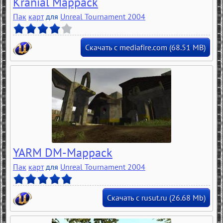
Kranial Mappack
Пак
карт
для
Unreal Tournament 2004
Скачать с mediafire.com (68.51 MB)
YARM DM-Mappack
Пак
карт
для
Unreal Tournament 2004
Скачать с rusut.ru (26.68 Mb)