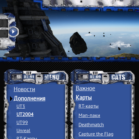
Важное
Новости
Карты
Дополнения
RT-карты
UT3
UT2004
Мап-паки
UT99
Deathmatch
Unreal
Capture the Flag
RT-Карты