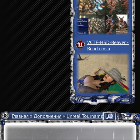
VCTF-H3D-Beaver
­
Beach msu
Главная
»
Дополнения
»
Unreal Tournament 2004
»
Карты