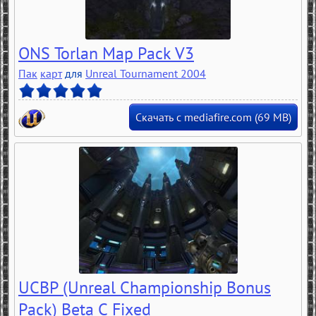
ONS Torlan Map Pack V3
Пак
карт
для
Unreal Tournament 2004
Скачать с mediafire.com (69 MB)
UCBP (Unreal Championship Bonus
Pack) Beta С Fixed