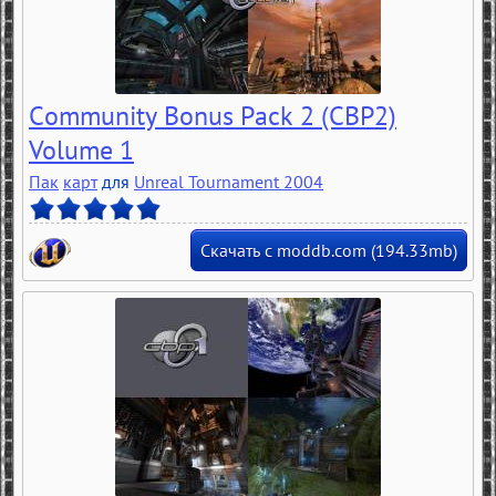
Community Bonus Pack 2 (CBP2)
Volume 1
Пак
карт
для
Unreal Tournament 2004
Скачать с moddb.com (194.33mb)