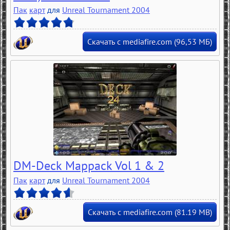
Пак
карт
для
Unreal Tournament 2004
Скачать с mediafire.com (96,53 MБ)
DM-Deck Mappack Vol 1 & 2
Пак
карт
для
Unreal Tournament 2004
Скачать с mediafire.com (81.19 MB)