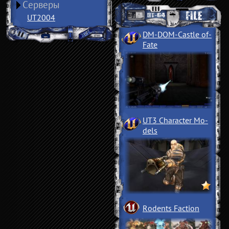
Серверы
UT2004
DM-DOM-Castle of
­
Fate
UT3 Character Mo
­
dels
Rodents Faction