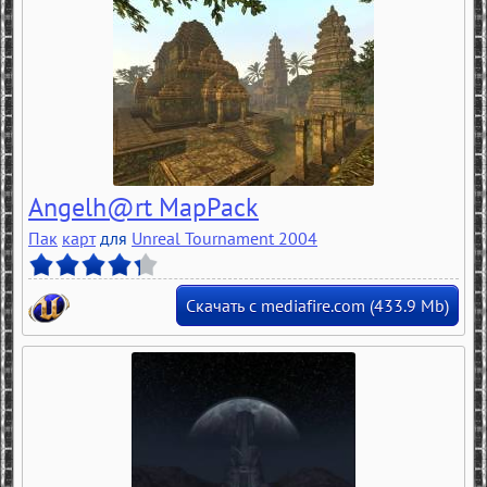
Angelh@rt MapPack
Пак
карт
для
Unreal Tournament 2004
Скачать с mediafire.com (433.9 Mb)