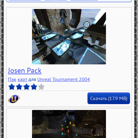
Josen Pack
Пак
карт
для
Unreal Tournament 2004
Скачать (17.9 MB)