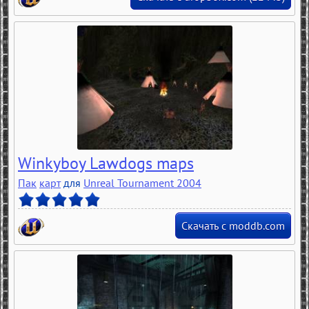
Winkyboy Lawdogs maps
Пак
карт
для
Unreal Tournament 2004
Скачать с moddb.com