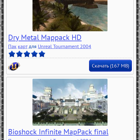
Dry Metal Mappack HD
Пак
карт
для
Unreal Tournament 2004
Скачать (167 MB)
Bioshock Infinite MapPack final