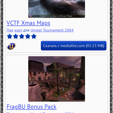
VCTF Xmas Maps
Пак
карт
для
Unreal Tournament 2004
Скачать с mediafire.com (92.13 MB)
FragBU Bonus Pack