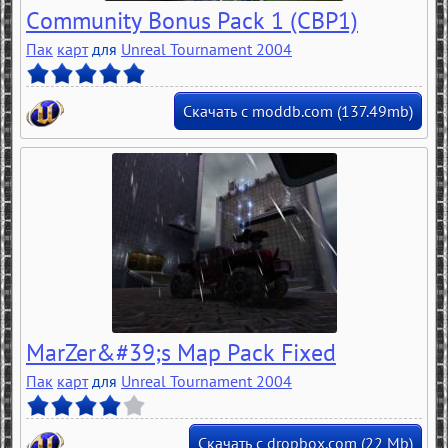
Community Bonus Pack 1 (CBP1)
Пак
карт
для
Unreal Tournament 2004
Скачать с moddb.com (137.49mb)
MarZer&#39;s Map Pack Fixed
Пак
карт
для
Unreal Tournament 2004
Скачать с dropbox.com (22 Mb)