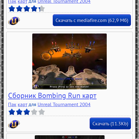
Пак
карт
для
Unreal Tournament 2004
Скачать с mediafire.com (62,9 Мб)
Cборник Bombing Run карт
Пак
карт
для
Unreal Tournament 2004
Скачать (11.3Kb)