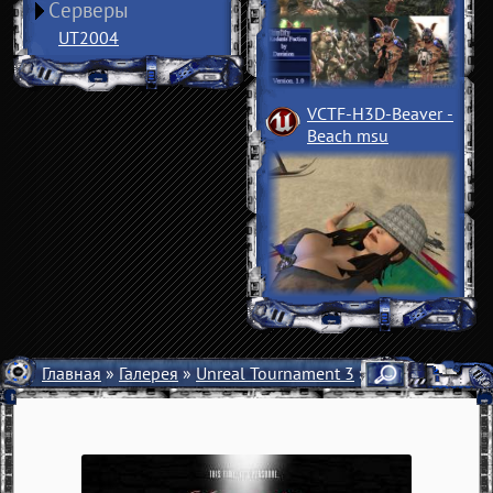
Серверы
UT2004
VCTF-H3D-Beaver
­
Beach msu
Главная
»
Галерея
»
Unreal Tournament 3
» Обои