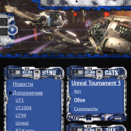
Unreal Tournament 3
Новости
Арт
Дополнения
Обои
UT3
UT2004
Скриншоты
UT99
Unreal
RT-Карты