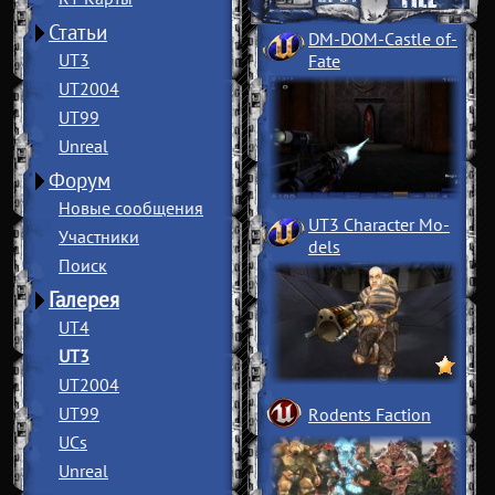
Статьи
DM-DOM-Castle of
­
UT3
Fate
UT2004
UT99
Unreal
Форум
Новые сообщения
UT3 Character Mo
­
Участники
dels
Поиск
Галерея
UT4
UT3
UT2004
UT99
Rodents Faction
UCs
Unreal