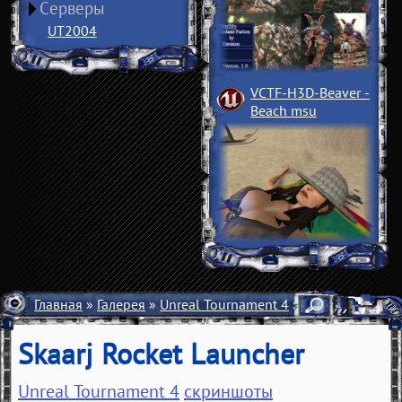
Серверы
UT2004
VCTF-H3D-Beaver
­
Beach msu
Главная
»
Галерея
»
Unreal Tournament 4
»
Скриншоты
» S
Skaarj Rocket Launcher
Unreal Tournament 4
скриншоты