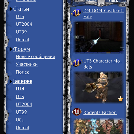
Статьи
DM-DOM-Castle of
­
UT3
Fate
UT2004
UT99
Unreal
Форум
Новые сообщения
UT3 Character Mo
­
Участники
dels
Поиск
Галерея
UT4
UT3
UT2004
UT99
Rodents Faction
UCs
Unreal