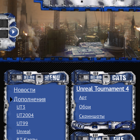
Unreal Tournament 4
Новости
Арт
Дополнения
Обои
UT3
UT2004
Скриншоты
UT99
Unreal
RT-Карты