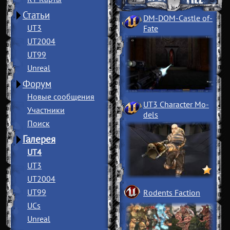
Статьи
DM-DOM-Castle of
­
UT3
Fate
UT2004
UT99
Unreal
Форум
Новые сообщения
UT3 Character Mo
­
Участники
dels
Поиск
Галерея
UT4
UT3
UT2004
UT99
Rodents Faction
UCs
Unreal