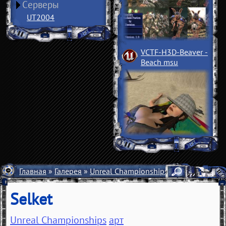
Серверы
UT2004
VCTF-H3D-Beaver
­
Beach msu
Главная
»
Галерея
»
Unreal Championships
»
Арт
» Selket
Selket
Unreal Championships
арт