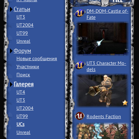
Статьи
DM-DOM-Castle of
­
UT3
Fate
UT2004
UT99
Unreal
Форум
Новые сообщения
UT3 Character Mo
­
Участники
dels
Поиск
Галерея
UT4
UT3
UT2004
UT99
Rodents Faction
UCs
Unreal