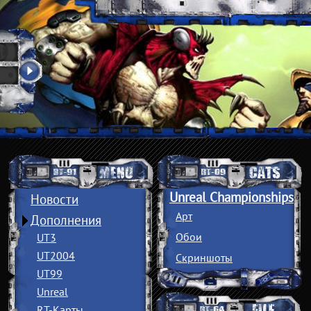
Unreal Championships
Новости
Арт
Дополнения
Обои
UT3
UT2004
Скриншоты
UT99
Unreal
RT-Карты