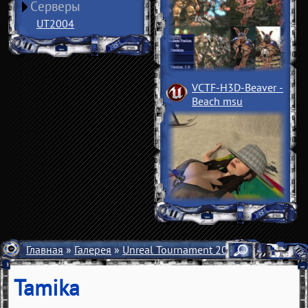
Серверы
UT2004
VCTF-H3D-Beaver
­
Beach msu
Главная
»
Галерея
»
Unreal Tournament 2004
»
Арт
» Tamik
Tamika