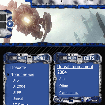
Unreal Tournament
Новости
2004
Дополнения
Арт
UT3
Обои
UT2004
UT99
Скриншоты
Unreal
RT-Карты