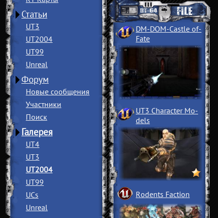
Статьи
UT3
DM-DOM-Castle of
­
Fate
UT2004
UT99
Unreal
Форум
Новые сообщения
Участники
UT3 Character Mo
­
Поиск
dels
Галерея
UT4
UT3
UT2004
UT99
Rodents Faction
UCs
Unreal