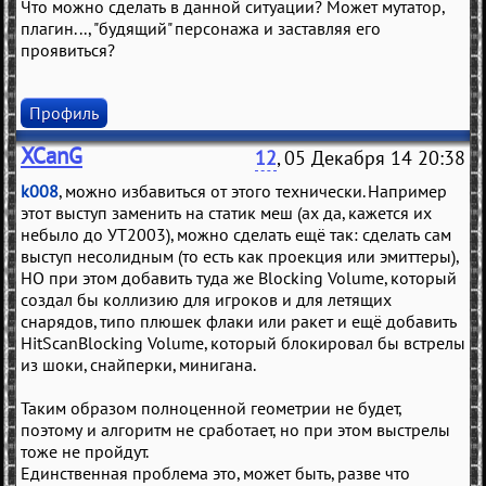
Что можно сделать в данной ситуации? Может мутатор,
плагин..., "будящий" персонажа и заставляя его
проявиться?
Профиль
XCanG
12
, 05 Декабря 14 20:38
k008
, можно избавиться от этого технически. Например
этот выступ заменить на статик меш (ах да, кажется их
небыло до УТ2003), можно сделать ещё так: сделать сам
выступ несолидным (то есть как проекция или эмиттеры),
НО при этом добавить туда же Blocking Volume, который
создал бы коллизию для игроков и для летящих
снарядов, типо плюшек флаки или ракет и ещё добавить
HitScanBlocking Volume, который блокировал бы встрелы
из шоки, снайперки, минигана.
Таким образом полноценной геометрии не будет,
поэтому и алгоритм не сработает, но при этом выстрелы
тоже не пройдут.
Единственная проблема это, может быть, разве что