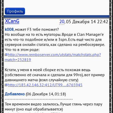
Профиль
XCanG
20
, 05 Декабря 14 22:42
k008
, может F3 тебе поможет?
Но вообще на то есть мутаторы. Вроде в Clan Manager'е
есть что-то подобное и/или в 3spn. Есть ещё чисто для
серверов онлайн статата, как сделано на рембосервере.
Что-то в этом роде:
http://www.remboserver.com/utstats/matchstats.php?
match=252819
Кстати, у меня в моей сборке есть похожая вещь
(собственно её сначала и сделали для 99го), вот пример
давнишнего матча (взял случайную стату)
http://185.42.146.32:412/UT99....6765945
Добавлено
(06 Декабря 14, 01:18)
---------------------------------------------
Тем временем видео залилось. Лучше глянь через пару
минут (оно ещё обрабатывается)