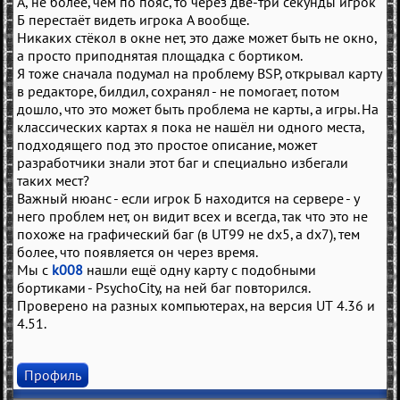
А, не более, чем по пояс, то через две-три секунды игрок
Б перестаёт видеть игрока А вообще.
Никаких стёкол в окне нет, это даже может быть не окно,
а просто приподнятая площадка с бортиком.
Я тоже сначала подумал на проблему BSP, открывал карту
в редакторе, билдил, сохранял - не помогает, потом
дошло, что это может быть проблема не карты, а игры. На
классических картах я пока не нашёл ни одного места,
подходящего под это простое описание, может
разработчики знали этот баг и специально избегали
таких мест?
Важный нюанс - если игрок Б находится на сервере - у
него проблем нет, он видит всех и всегда, так что это не
похоже на графический баг (в UT99 не dx5, а dx7), тем
более, что появляется он через время.
Мы с
k008
нашли ещё одну карту с подобными
бортиками - PsychoCity, на ней баг повторился.
Проверено на разных компьютерах, на версия UT 4.36 и
4.51.
Профиль