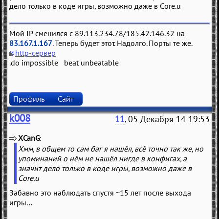
дело только в коде игры, возможно даже в Core.u
Мой IP сменился с 89.113.234.78/185.42.146.32 на
83.167.1.167
. Теперь будет этот. Надолго. Порты те же.
http-сервер
.do impossible beat unbeatable
Профиль
Сайт
k008
11
, 05 Декабря 14 19:53
XCanG
(
)
Хмм, в общем то сам баг я нашёл, всё точно так же, но
упоминаний о нём не нашёл нигде в конфигах, а
значит дело только в коде игры, возможно даже в
Core.u
Забавно это наблюдать спустя ~15 лет после выхода
игры...