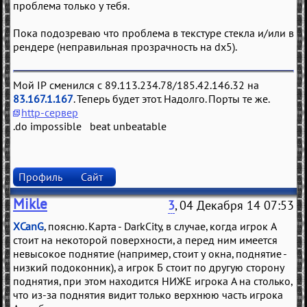
проблема только у тебя.
Пока подозреваю что проблема в текстуре стекла и/или в
рендере (неправильная прозрачность на dx5).
Мой IP сменился с 89.113.234.78/185.42.146.32 на
83.167.1.167
. Теперь будет этот. Надолго. Порты те же.
http-сервер
.do impossible beat unbeatable
Профиль
Сайт
Mikle
3
, 04 Декабря 14 07:53
XCanG
, поясню. Карта - DarkCity, в случае, когда игрок А
стоит на некоторой поверхности, а перед ним имеется
невысокое поднятие (например, стоит у окна, поднятие -
низкий подоконник), а игрок Б стоит по другую сторону
поднятия, при этом находится НИЖЕ игрока А на столько,
что из-за поднятия видит только верхнюю часть игрока