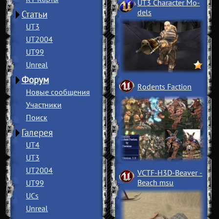
UT3 Character Mo
­
dels
Статьи
UT3
UT2004
UT99
Unreal
Форум
Rodents Faction
Новые сообщения
Участники
Поиск
Галерея
UT4
UT3
UT2004
VCTF-H3D-Beaver
­
Beach msu
UT99
UCs
Unreal