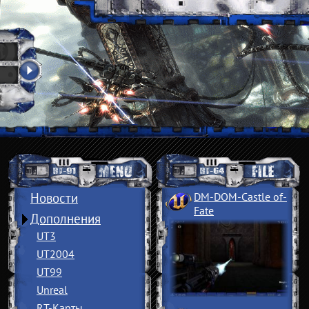
Новости
DM-DOM-Castle of
­
Fate
Дополнения
UT3
UT2004
UT99
Unreal
RT-Карты