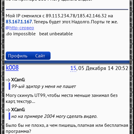
Мой IP сменился с 89.113.234.78/185.42.146.32 на
83.167.1.167
. Теперь будет этот. Надолго. Порты те же.
http-сервер
.do impossible beat unbeatable
Профиль
Сайт
k008
15
, 05 Декабря 14 20:52
XCanG
(
)
99-ый эдитор у меня не пашет
Могу скинуть UT99, чтобы места меньше занимал без
карт, текстур...
XCanG
(
)
но на примере 2004 могу сделать видео.
Было бы не плохо, а чем пишешь, платная или бесплатная
программа?