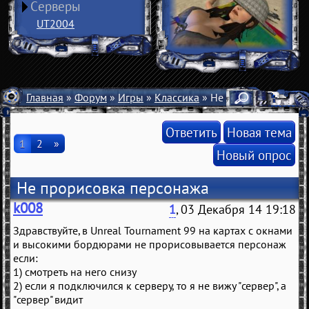
Серверы
UT2004
Главная
»
Форум
»
Игры
»
Классика
» Не прорисовка пер
Ответить
Новая тема
1
2
»
Новый опрос
Не прорисовка персонажа
k008
1
, 03 Декабря 14 19:18
Здравствуйте, в Unreal Tournament 99 на картах с окнами
и высокими бордюрами не прорисовывается персонаж
если:
1) смотреть на него снизу
2) если я подключился к серверу, то я не вижу "сервер", а
"сервер" видит