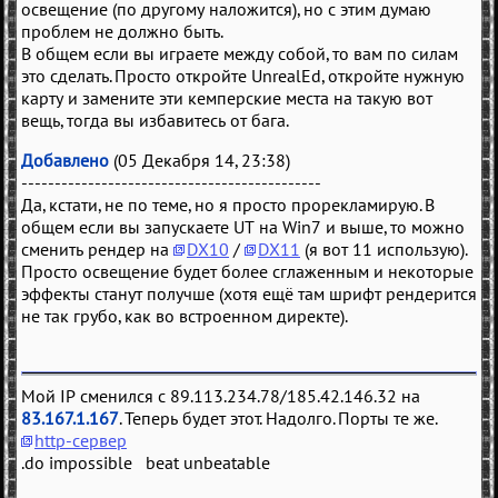
освещение (по другому наложится), но с этим думаю
проблем не должно быть.
В общем если вы играете между собой, то вам по силам
это сделать. Просто откройте UnrealEd, откройте нужную
карту и замените эти кемперские места на такую вот
вещь, тогда вы избавитесь от бага.
Добавлено
(05 Декабря 14, 23:38)
---------------------------------------------
Да, кстати, не по теме, но я просто прорекламирую. В
общем если вы запускаете UT на Win7 и выше, то можно
сменить рендер на
DX10
/
DX11
(я вот 11 использую).
Просто освещение будет более сглаженным и некоторые
эффекты станут получше (хотя ещё там шрифт рендерится
не так грубо, как во встроенном директе).
Мой IP сменился с 89.113.234.78/185.42.146.32 на
83.167.1.167
. Теперь будет этот. Надолго. Порты те же.
http-сервер
.do impossible beat unbeatable