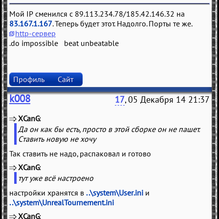
Мой IP сменился с 89.113.234.78/185.42.146.32 на
83.167.1.167
. Теперь будет этот. Надолго. Порты те же.
http-сервер
.do impossible beat unbeatable
Профиль
Сайт
k008
17
, 05 Декабря 14 21:37
XCanG
(
)
Да он как бы есть, просто в этой сборке он не пашет.
Ставить новую не хочу
Так ставить не надо, распаковал и готово
XCanG
(
)
тут уже всё настроено
настройки хранятся в
..\system\User.ini
и
..\system\UnrealTournement.ini
XCanG
(
)