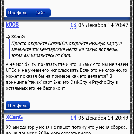
Профиль
Сайт
k008
13
, 05 Декабря 14 20:42
XCanG
(
)
Просто откройте UnrealEd, откройте нужную карту и
замените эти кемперские места на такую вот вещь,
тогда вы избавитесь от бага.
А не мог бы ты показать где и что, и как? А то мы не знаем
UTEd и не умеем его использовать. Если это не сложно, то
может показал бы на примере как это делается? В
принципе "таких" карт 2-е: это DarkCity и PsychoCity, в
остальных это не беспокоит.
Профиль
XCanG
14
, 05 Декабря 14 20:49
99-ый эдитор у меня не пашет, потому что у меня сборка,
но на примере 2004 могу сделать видео.