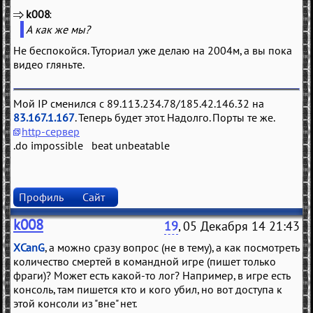
k008
(
)
А как же мы?
Не беспокойся. Туториал уже делаю на 2004м, а вы пока
видео гляньте.
Мой IP сменился с 89.113.234.78/185.42.146.32 на
83.167.1.167
. Теперь будет этот. Надолго. Порты те же.
http-сервер
.do impossible beat unbeatable
Профиль
Сайт
k008
19
, 05 Декабря 14 21:43
XCanG
, а можно сразу вопрос (не в тему), а как посмотреть
количество смертей в командной игре (пишет только
фраги)? Может есть какой-то лог? Например, в игре есть
консоль, там пишется кто и кого убил, но вот доступа к
этой консоли из "вне" нет.