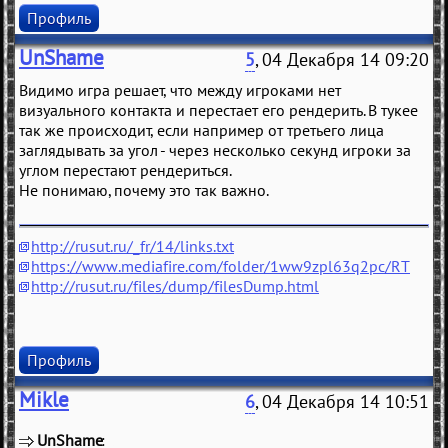
Профиль
UnShame
5
, 04 Декабря 14 09:20
Видимо игра решает, что между игроками нет
визуального контакта и перестает его рендерить. В тукее
так же происходит, если например от третьего лица
заглядывать за угол - через несколько секунд игроки за
углом перестают рендериться.
Не понимаю, почему это так важно.
http://rusut.ru/_fr/14/links.txt
https://www.mediafire.com/folder/1ww9zpl63q2pc/RT
http://rusut.ru/files/dump/filesDump.html
Профиль
Mikle
6
, 04 Декабря 14 10:51
UnShame
(
)