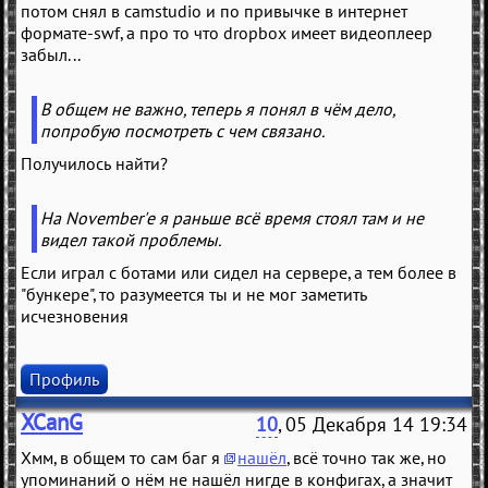
потом снял в camstudio и по привычке в интернет
формате-swf, а про то что dropbox имеет видеоплеер
забыл...
В общем не важно, теперь я понял в чём дело,
попробую посмотреть с чем связано.
Получилось найти?
На November'е я раньше всё время стоял там и не
видел такой проблемы.
Если играл с ботами или сидел на сервере, а тем более в
"бункере", то разумеется ты и не мог заметить
исчезновения
Профиль
XCanG
10
, 05 Декабря 14 19:34
Хмм, в общем то сам баг я
нашёл
, всё точно так же, но
упоминаний о нём не нашёл нигде в конфигах, а значит