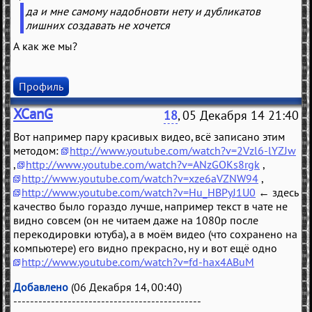
да и мне самому надобновти нету и дубликатов
лишних создавать не хочется
А как же мы?
Профиль
XCanG
18
, 05 Декабря 14 21:40
Вот например пару красивых видео, всё записано этим
методом:
http://www.youtube.com/watch?v=2Vzl6-lYZJw
,
http://www.youtube.com/watch?v=ANzGOKs8rgk
,
http://www.youtube.com/watch?v=xze6aVZNW94
,
http://www.youtube.com/watch?v=Hu_HBPyJ1U0
← здесь
качество было гораздо лучше, например текст в чате не
видно совсем (он не читаем даже на 1080p после
перекодировки ютуба), а в моём видео (что сохранено на
компьютере) его видно прекрасно, ну и вот ещё одно
http://www.youtube.com/watch?v=fd-hax4ABuM
Добавлено
(06 Декабря 14, 00:40)
---------------------------------------------