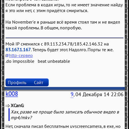
Если проблема в кодах игры, то не имеет значение найду
я это или нет, с этим придётся смириться.
На November'е я раньше всё время стоял там и не видел
такой проблемы. В общем, попробую.
Мой IP сменился с 89.113.234.78/185.42.146.32 на
83.167.1.167
. Теперь будет этот. Надолго. Порты те же.
http-сервер
.do impossible beat unbeatable
Профиль
Сайт
k008
9
, 04 Декабря 14 22:06
XCanG
(
)
Хах, разве не проще было записать обычное видео в
mp4/mkv?
Нет, сначала писал бесплатным uvscreencamera, в exe, но