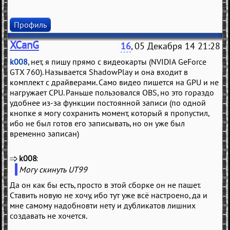
Профиль
XCanG
16
, 05 Декабря 14 21:28
k008
, нет, я пишу прямо с видеокарты (NVIDIA GeForce
GTX 760). Называется ShadowPlay и она входит в
комплект с драйверами. Само видео пишется на GPU и не
нагружает CPU. Раньше пользовался OBS, но это гораздо
удобнее из-за функции постоянной записи (по одной
кнопке я могу сохранить момент, который я пропустил,
ибо не был готов его записывать, но он уже был
временно записан)
k008
(
)
Могу скинуть UT99
Да он как бы есть, просто в этой сборке он не пашет.
Ставить новую не хочу, ибо тут уже всё настроено, да и
мне самому надобновти нету и дубликатов лишних
создавать не хочется.