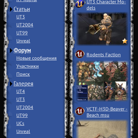
UT3 Character Mo
­
dels
Статьи
UT3
UT2004
UT99
Unreal
Форум
Rodents Faction
Новые сообщения
Участники
Поиск
Галерея
UT4
UT3
UT2004
VCTF-H3D-Beaver
­
Beach msu
UT99
UCs
Unreal