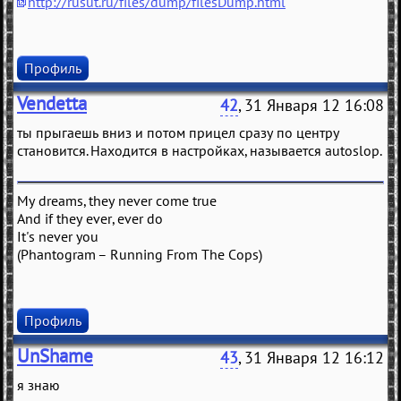
http://rusut.ru/files/dump/filesDump.html
Профиль
Vendetta
42
, 31 Января 12 16:08
ты прыгаешь вниз и потом прицел сразу по центру
становится. Находится в настройках, называется autoslop.
My dreams, they never come true
And if they ever, ever do
It's never you
(Phantogram – Running From The Cops)
Профиль
UnShame
43
, 31 Января 12 16:12
я знаю