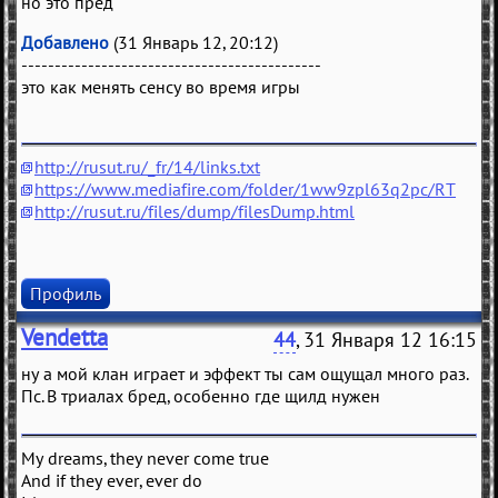
но это пред
Добавлено
(31 Январь 12, 20:12)
---------------------------------------------
это как менять сенсу во время игры
http://rusut.ru/_fr/14/links.txt
https://www.mediafire.com/folder/1ww9zpl63q2pc/RT
http://rusut.ru/files/dump/filesDump.html
Профиль
Vendetta
44
, 31 Января 12 16:15
ну а мой клан играет и эффект ты сам ощущал много раз.
Пс. В триалах бред, особенно где щилд нужен
My dreams, they never come true
And if they ever, ever do