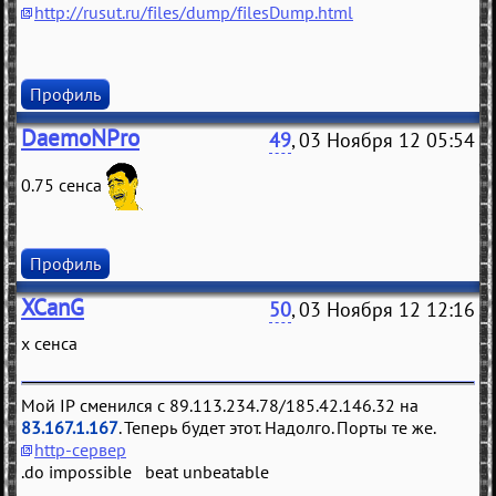
http://rusut.ru/files/dump/filesDump.html
Профиль
DaemoNPro
49
, 03 Ноября 12 05:54
0.75 сенса
Профиль
XCanG
50
, 03 Ноября 12 12:16
х сенса
Мой IP сменился с 89.113.234.78/185.42.146.32 на
83.167.1.167
. Теперь будет этот. Надолго. Порты те же.
http-сервер
.do impossible beat unbeatable