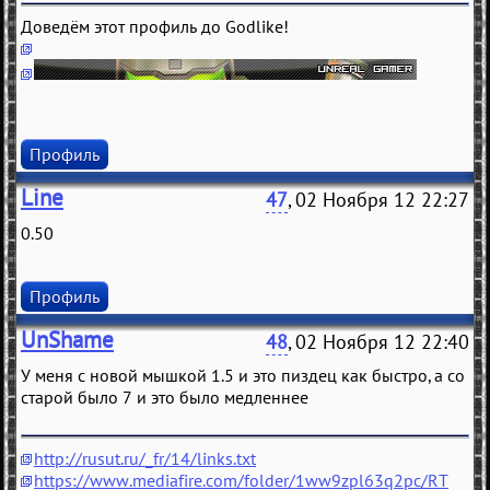
Доведём этот профиль до Godlike!
Профиль
Line
47
, 02 Ноября 12 22:27
0.50
Профиль
UnShame
48
, 02 Ноября 12 22:40
У меня с новой мышкой 1.5 и это пиздец как быстро, а со
старой было 7 и это было медленнее
http://rusut.ru/_fr/14/links.txt
https://www.mediafire.com/folder/1ww9zpl63q2pc/RT