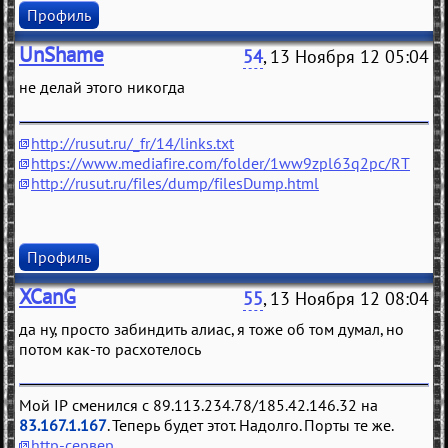
Профиль
UnShame
54
, 13 Ноября 12 05:04
не делай этого никогда
http://rusut.ru/_fr/14/links.txt
https://www.mediafire.com/folder/1ww9zpl63q2pc/RT
http://rusut.ru/files/dump/filesDump.html
Профиль
XCanG
55
, 13 Ноября 12 08:04
да ну, просто забиндить алиас, я тоже об том думал, но
потом как-то расхотелось
Мой IP сменился с 89.113.234.78/185.42.146.32 на
83.167.1.167
. Теперь будет этот. Надолго. Порты те же.
http-сервер