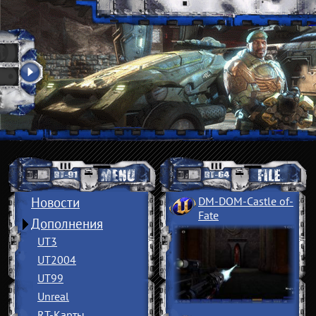
Новости
DM-DOM-Castle of
­
Fate
Дополнения
UT3
UT2004
UT99
Unreal
RT-Карты