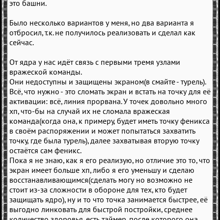
это башни.
Было несколько вариантов у меня, но два варианта я
отбросил, т.к. не получилось реализовать и сделал как
сейчас.
От ядра у нас идёт связь с первыми тремя узлами
вражеской команды.
Они недоступны и защищены экраном(в смайте - турель).
Всё, что нужно - это сломать экран и встать на точку для её
активации: всё, линия прорвана. У точек довольно много
хп, что-бы на случай их не сломала вражеская
команда(когда она, к примеру, будет иметь точку феникса
в своём распоряжении и может попытаться захватить
точку, где была турель), далее захватывая вторую точку
остаётся сам феникс.
Пока я не знаю, как я его реализую, но отличие это то, что
экран имеет больше хп, либо я его уменьшу и сделаю
восстанавливающимся(сделать могу но возможно не
стоит из-за сложности в обороне для тех, кто будет
защищать ядро), ну и то что точка занимается быстрее, её
выгодно линковать для быстрой постройки, среднее
количество здоровья, есть таймер, после которого она