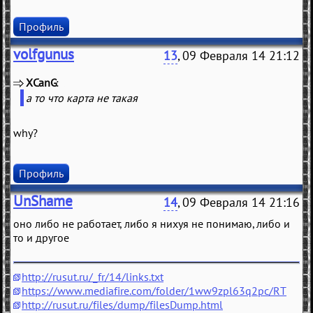
Профиль
volfgunus
13
, 09 Февраля 14 21:12
XCanG
(
)
а то что карта не такая
why?
Профиль
UnShame
14
, 09 Февраля 14 21:16
оно либо не работает, либо я нихуя не понимаю, либо и
то и другое
http://rusut.ru/_fr/14/links.txt
https://www.mediafire.com/folder/1ww9zpl63q2pc/RT
http://rusut.ru/files/dump/filesDump.html