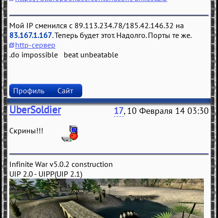
Мой IP сменился с 89.113.234.78/185.42.146.32 на
83.167.1.167
. Теперь будет этот. Надолго. Порты те же.
http-сервер
.do impossible beat unbeatable
Профиль
Сайт
UberSoldier
17
, 10 Февраля 14 03:30
Скрины!!!
Infinite War v5.0.2 construction
UIP 2.0 - UIPP(UIP 2.1)