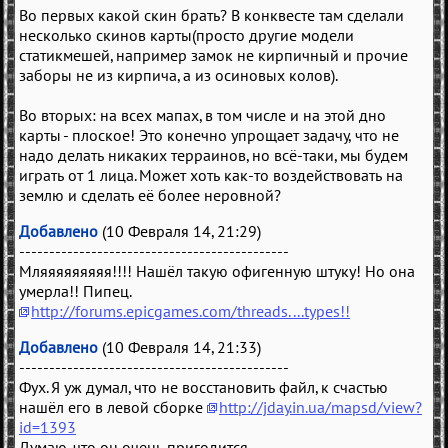
Во первых какой скин брать? В конквесте там сделали
несколько скинов карты(просто другие модели
статикмешей, например замок не кирпичный и прочие
заборы не из кирпича, а из осиновых колов).
Во вторых: на всех мапах, в том числе и на этой дно
карты - плоское! Это конечно упрощает задачу, что не
надо делать никаких терраинов, но всё-таки, мы будем
играть от 1 лица. Может хоть как-то воздействовать на
землю и сделать её более неровной?
Добавлено
(10 Февраля 14, 21:29)
---------------------------------------------
Мляяяяяяяяя!!!! Нашёл такую офигенную штуку! Но она
умерла!! Пипец.
http://forums.epicgames.com/threads....types!!
Добавлено
(10 Февраля 14, 21:33)
---------------------------------------------
Фух. Я уж думал, что не восстановить файл, к счастью
нашёл его в левой сборке
http://jday.in.ua/mapsd/view?
id=1393
Думаю, что он очень пригодится.