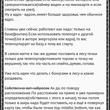
самоуничтожается(таймер виден и на миникарте и если
смотреть на узел).
Ну а ядро - ядром, имеет больше здоровья, чем обычное
ядро.
Спавны уже сейчас работают как надо: только на
базе(фонтан). Если использовать телепорт к другой
точке(Use в акторе энергоузла или ядра), то вас
телепортирует на базу, к тому же старту.
В самом матче я так-же думаю поставить в лесу точки
только для телепорта(вспомните торлан и точку на
вершине), так что эта часть из смайта, думаю, готова.
Уже есть идеи что делать с бонусами в лесу и какие
раздавать.
Собственно вот набросок
Ах да, по поводу
расположения. По расстоянию на прямо я уже примерно
определился(собственно с этого и начал), точки потом
только в ширь надо будет поставить, ну а ещё я повернул
карту так, чтобы были точки top, middle, bottom, так как