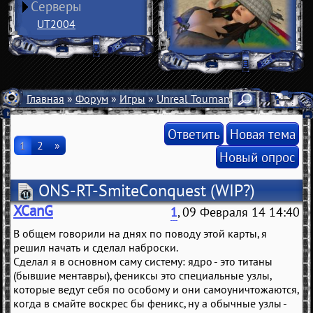
Серверы
UT2004
Главная
»
Форум
»
Игры
»
Unreal Tournament 2004
» ONS-
Ответить
Новая тема
1
2
»
Новый опрос
ONS-RT-SmiteConquest
(WIP?)
XCanG
1
, 09 Февраля 14 14:40
В общем говорили на днях по поводу этой карты, я
решил начать и сделал наброски.
Сделал я в основном саму систему: ядро - это титаны
(бывшие ментавры), фениксы это специальные узлы,
которые ведут себя по особому и они самоуничтожаются,
когда в смайте воскрес бы феникс, ну а обычные узлы -