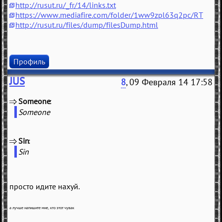
http://rusut.ru/_fr/14/links.txt
https://www.mediafire.com/folder/1ww9zpl63q2pc/RT
http://rusut.ru/files/dump/filesDump.html
Профиль
JUS
8
, 09 Февраля 14 17:58
Someone
(
)
Someone
Sin
(
)
Sin
просто идите нахуй.
а лучше напишите мне, кто этот чувак