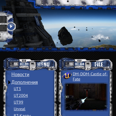
Новости
DM-DOM-Castle of
­
Fate
Дополнения
UT3
UT2004
UT99
Unreal
RT-Карты