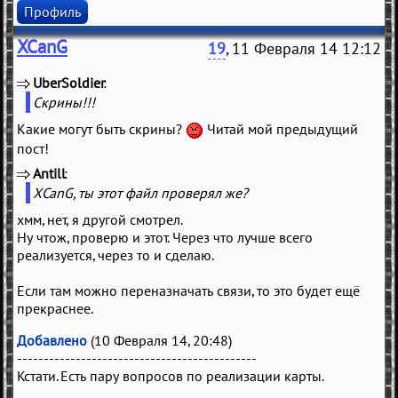
Профиль
XCanG
19
, 11 Февраля 14 12:12
UberSoldier
(
)
Скрины!!!
Какие могут быть скрины?
Читай мой предыдущий
пост!
Antill
(
)
XCanG, ты этот файл проверял же?
хмм, нет, я другой смотрел.
Ну чтож, проверю и этот. Через что лучше всего
реализуется, через то и сделаю.
Если там можно переназначать связи, то это будет ещё
прекраснее.
Добавлено
(10 Февраля 14, 20:48)
---------------------------------------------
Кстати. Есть пару вопросов по реализации карты.