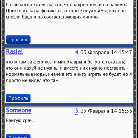
Я ещё когда хотел сказать, что нахрен точки на башнях.
Просто узлы на фениксах, которые неуязвимы, пока не
снесли башни на соответствующих линиях
Профиль
Rasiel
4
, 09 Февраля 14 15:47
что ж там за фениксы и минотавры. я бы хотел сказать,
что они нахуй не нужны и вместо них нужно поставить
нормальные ноды, иначе в это никто играть не будет, но я
просто не видел что там
Профиль
Someone
5
, 09 Февраля 14 15:53
Вангую срач.