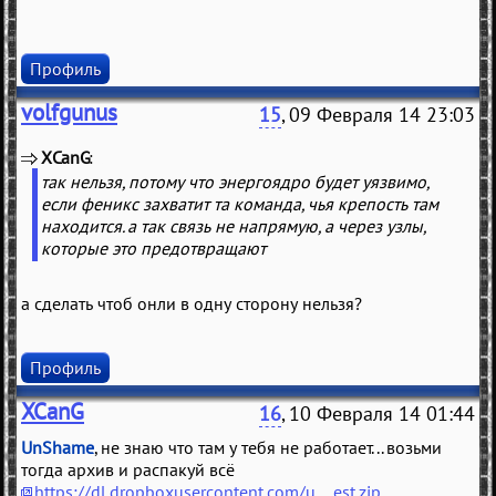
Профиль
volfgunus
15
, 09 Февраля 14 23:03
XCanG
(
)
так нельзя, потому что энергоядро будет уязвимо,
если феникс захватит та команда, чья крепость там
находится. а так связь не напрямую, а через узлы,
которые это предотвращают
а сделать чтоб онли в одну сторону нельзя?
Профиль
XCanG
16
, 10 Февраля 14 01:44
UnShame
, не знаю что там у тебя не работает... возьми
тогда архив и распакуй всё
https://dl.dropboxusercontent.com/u....est.zip