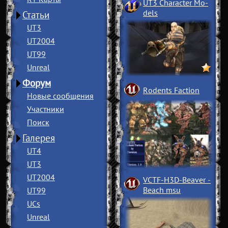
UT3 Character Mo
­
dels
Статьи
UT3
UT2004
UT99
Unreal
Форум
Rodents Faction
Новые сообщения
Участники
Поиск
Галерея
UT4
UT3
UT2004
VCTF-H3D-Beaver
­
Beach msu
UT99
UCs
Unreal