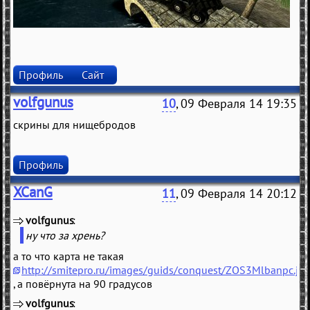
Профиль
Сайт
volfgunus
10
, 09 Февраля 14 19:35
скрины для нищебродов
Профиль
XCanG
11
, 09 Февраля 14 20:12
volfgunus
(
)
ну что за хрень?
а то что карта не такая
http://smitepro.ru/images/guids/conquest/ZOS3Mlbanpc.jp
, а повёрнута на 90 градусов
volfgunus
(
)