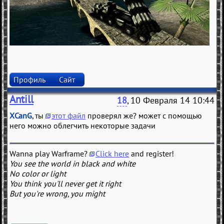
Профиль
Сайт
Antill
18
, 10 Февраля 14 10:44
XCanG
, ты
этот файл
проверял же? может с помощью
него можно облегчить некоторые задачи
Wanna play Warframe?
Click here
and register!
You see the world in black and white
No color or light
You think you'll never get it right
But you're wrong, you might