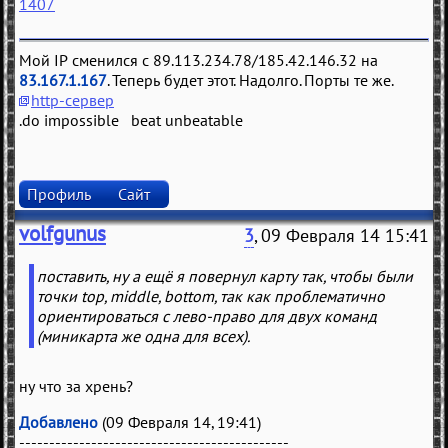
1407
Мой IP сменился с 89.113.234.78/185.42.146.32 на
83.167.1.167
. Теперь будет этот. Надолго. Порты те же.
http-сервер
.do impossible beat unbeatable
Профиль
Сайт
volfgunus
3
, 09 Февраля 14 15:41
поставить, ну а ещё я повернул карту так, чтобы были
точки top, middle, bottom, так как проблематично
ориентироваться с лево-право для двух команд
(миникарта же одна для всех).
ну что за хрень?
Добавлено
(09 Февраля 14, 19:41)
---------------------------------------------