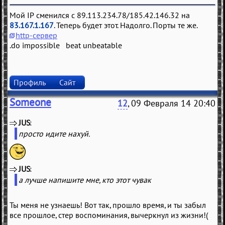
Мой IP сменился с 89.113.234.78/185.42.146.32 на
83.167.1.167
. Теперь будет этот. Надолго. Порты те же.
http-сервер
.do impossible beat unbeatable
Профиль
Сайт
Someone
12
, 09 Февраля 14 20:40
JUS
(
)
просто идите нахуй.
JUS
(
)
а лучше напишите мне, кто этот чувак
Ты меня не узнаешь! Вот так, прошло время, и ты забыл
все прошлое, стер воспоминания, вычеркнул из жизни!(