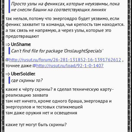
Просто узлы на фениксах, которые неуязвимы, пока
не снесли башни на соответствующих линиях
так нельзя, потому что энергоядро будет уязвимо, если
феникс захватит та команда, чья крепость там находится.
а так связь не напрямую, а через узлы, которые это
предотвращают
UnShame
(
)
Can't find file for package 'OnslaughtSpecials'
http://rusut.ru/forum/26-281-131852-16-1391762612
,
точнее даже
http://rusut.ru/load/92-1-0-1407
UberSoldier
(
)
где скрины то?
какие к чёрту скрины? я сделал техническую карту -
реализацию захвата
там нет ничего, кроме одного браша, энергоядра и
энергоузлов и тестовых статикмешей
там даже оружия нет и освещения
какие тут могут быть скрины?