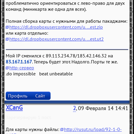
проблематично ориентироваться с лево-право для двух
команд (миникарта же одна для всех).
Полная сборка карты с нужными для работы пакаджами:
https://dl.dropboxusercontent.com/u....est.zip
или карта отдельно:
https://dl.dropboxusercontent.com/u....est.ut2
Мой IP сменился с 89.113.234.78/185.42.146.32 на
83.167.1.167
. Теперь будет этот. Надолго. Порты те же.
http-сервер
.do impossible beat unbeatable
Профиль
Сайт
XCanG
2
, 09 Февраля 14 14:41
Зарезервирую 1 пост.
Для карты нужны файлы:
http://rusut.ru/load/92-1-0-