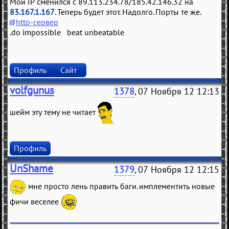
Мой IP сменился с 89.113.234.78/185.42.146.32 на
83.167.1.167
. Теперь будет этот. Надолго. Порты те же.
http-сервер
.do impossible beat unbeatable
Профиль
Сайт
volfgunus
1378
, 07 Ноября 12 12:13
шейм эту тему не читает
Профиль
UnShame
1379
, 07 Ноября 12 12:15
мне просто лень править баги. имплементить новые
фичи веселее