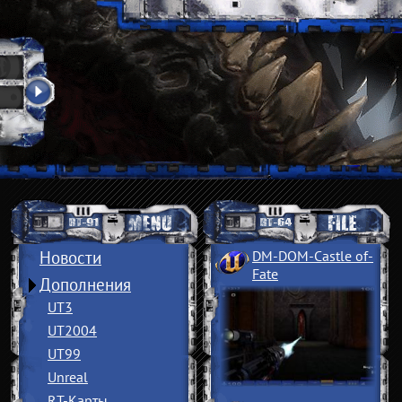
Новости
DM-DOM-Castle of
­
Fate
Дополнения
UT3
UT2004
UT99
Unreal
RT-Карты