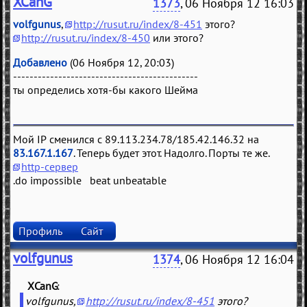
XCanG
1373
, 06 Ноября 12 16:03
volfgunus
,
http://rusut.ru/index/8-451
этого?
http://rusut.ru/index/8-450
или этого?
Добавлено
(06 Ноября 12, 20:03)
---------------------------------------------
ты определись хотя-бы какого Шейма
Мой IP сменился с 89.113.234.78/185.42.146.32 на
83.167.1.167
. Теперь будет этот. Надолго. Порты те же.
http-сервер
.do impossible beat unbeatable
Профиль
Сайт
volfgunus
1374
, 06 Ноября 12 16:04
XCanG
(
)
volfgunus,
http://rusut.ru/index/8-451
этого?