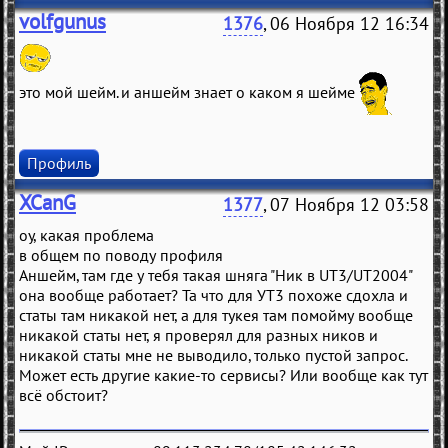
volfgunus
1376
, 06 Ноября 12 16:34
это мой шейм. и аншейм знает о каком я шейме
Профиль
XCanG
1377
, 07 Ноября 12 03:58
оу, какая проблема
в общем по поводу профиля
Аншейм, там где у тебя такая шняга "Ник в UT3/UT2004"
она вообще работает? Та что для УТ3 похоже сдохла и
статы там никакой нет, а для тукея там помойму вообще
никакой статы нет, я проверял для разных ников и
никакой статы мне не выводило, только пустой запрос.
Может есть другие какие-то сервисы? Или вообще как тут
всё обстоит?