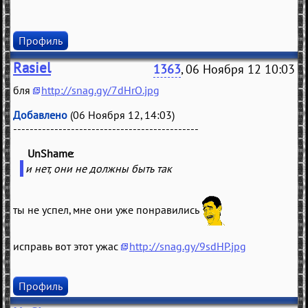
Профиль
Rasiel
1363
, 06 Ноября 12 10:03
бля
http://snag.gy/7dHrO.jpg
Добавлено
(06 Ноября 12, 14:03)
---------------------------------------------
UnShame
(
)
и нет, они не должны быть так
ты не успел, мне они уже понравились
исправь вот этот ужас
http://snag.gy/9sdHP.jpg
Профиль