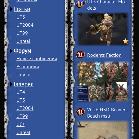
UT3 Character Mo
­
dels
Статьи
UT3
UT2004
UT99
Unreal
Форум
Rodents Faction
Новые сообщения
Участники
Поиск
Галерея
UT4
UT3
UT2004
VCTF-H3D-Beaver
­
Beach msu
UT99
UCs
Unreal