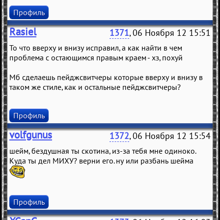
Профиль
Rasiel
1371
, 06 Ноября 12 15:51
То что вверху и внизу исправил, а как найти в чем
проблема с остающимся правым краем - хз, похуй
Мб сделаешь пейджсвитчеры которые вверху и внизу в
таком же стиле, как и остальные пейджсвитчеры?
Профиль
volfgunus
1372
, 06 Ноября 12 15:54
шейм, бездушная ты скотина, из-за тебя мне одиноко.
Куда ты дел МИХУ? верни его. ну или разбань шейма
Профиль