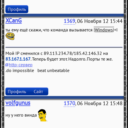
Профиль
XCanG
1369
, 06 Ноября 12 15:44
ты ему ещё скажи, что команда вызывается
|Windows|
+I
Мой IP сменился с 89.113.234.78/185.42.146.32 на
83.167.1.167
. Теперь будет этот. Надолго. Порты те же.
http-сервер
.do impossible beat unbeatable
Профиль
Сайт
volfgunus
1370
, 06 Ноября 12 15:48
ну у него винда