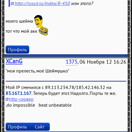
http://rusut.ru/index/8-450
или этого?
моего шейма
тот что мой акк
Профиль
XCanG
1375
, 06 Ноября 12 16:26
"моя прелесть, моё Шеймушко"
Мой IP сменился с 89.113.234.78/185.42.146.32 на
83.167.1.167
. Теперь будет этот. Надолго. Порты те же.
http-сервер
.do impossible beat unbeatable
Профиль
Сайт