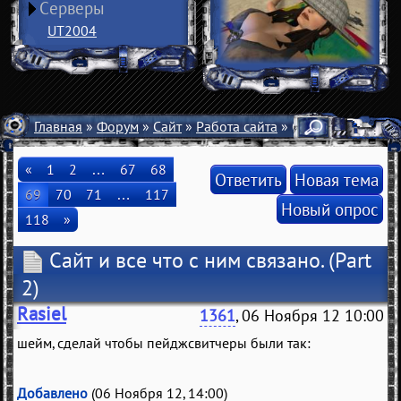
Серверы
UT2004
Главная
»
Форум
»
Сайт
»
Работа сайта
» Сайт и все что с 
«
1
2
…
67
68
Ответить
Новая тема
69
70
71
…
117
Новый опрос
118
»
Сайт и все что с ним связано.
(Part
2)
Rasiel
1361
, 06 Ноября 12 10:00
шейм, сделай чтобы пейджсвитчеры были так:
Добавлено
(06 Ноября 12, 14:00)