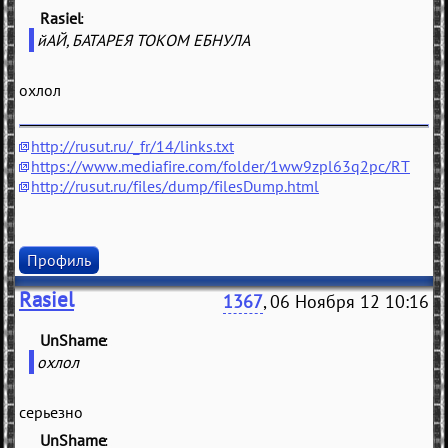
Rasiel
(
)
йАЙ, БАТАРЕЯ ТОКОМ ЕБНУЛА
охлол
http://rusut.ru/_fr/14/links.txt
https://www.mediafire.com/folder/1ww9zpl63q2pc/RT
http://rusut.ru/files/dump/filesDump.html
Профиль
Rasiel
1367
, 06 Ноября 12 10:16
UnShame
(
)
охлол
серьезно
UnShame
(
)