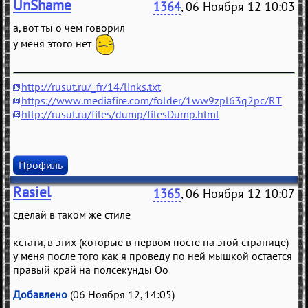
UnShame
1364
, 06 Ноября 12 10:03
а, вот ты о чем говорил
у меня этого нет
http://rusut.ru/_fr/14/links.txt
https://www.mediafire.com/folder/1ww9zpl63q2pc/RT
http://rusut.ru/files/dump/filesDump.html
Профиль
Rasiel
1365
, 06 Ноября 12 10:07
сделай в таком же стиле
кстати, в этих (которые в первом посте на этой странице)
у меня после того как я проведу по ней мышкой остается
правый край на полсекунды Оо
Добавлено
(06 Ноября 12, 14:05)