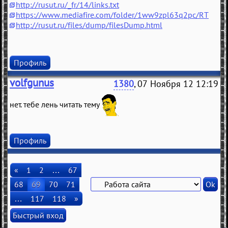
http://rusut.ru/_fr/14/links.txt
https://www.mediafire.com/folder/1ww9zpl63q2pc/RT
http://rusut.ru/files/dump/filesDump.html
Профиль
volfgunus
1380
, 07 Ноября 12 12:19
нет. тебе лень читать тему
Профиль
«
1
2
…
67
68
69
70
71
…
117
118
»