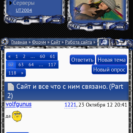
Серверы
UT2004
Главная
»
Форум
»
Сайт
»
Работа сайта
» Сайт и все что с 
«
1
2
…
60
61
Ответить
Новая тема
62
63
64
…
117
Новый опрос
118
»
Сайт и все что с ним связано.
(Part
2)
volfgunus
1221
, 23 Октября 12 20:41
да