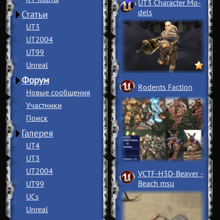
UT3 Character Mo
­
dels
Статьи
UT3
UT2004
UT99
Unreal
Форум
Rodents Faction
Новые сообщения
Участники
Поиск
Галерея
UT4
UT3
UT2004
VCTF-H3D-Beaver
­
Beach msu
UT99
UCs
Unreal