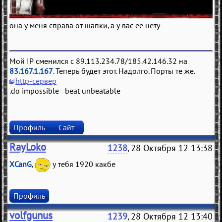
она у меня справа от шапки, а у вас её нету
Мой IP сменился с 89.113.234.78/185.42.146.32 на
83.167.1.167
. Теперь будет этот. Надолго. Порты те же.
http-сервер
.do impossible beat unbeatable
Профиль
Сайт
RayLoko
1238
, 28 Октября 12 13:38
XCanG
,
у тебя 1920 какбе
Профиль
volfgunus
1239
, 28 Октября 12 13:40