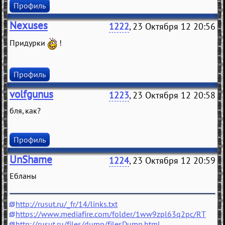
Профиль
Nexuses
1222
, 23 Октября 12 20:56
Придурки
!
Профиль
volfgunus
1223
, 23 Октября 12 20:58
бля, как?
Профиль
UnShame
1224
, 23 Октября 12 20:59
Ебланы
http://rusut.ru/_fr/14/links.txt
https://www.mediafire.com/folder/1ww9zpl63q2pc/RT
http://rusut.ru/files/dump/filesDump.html