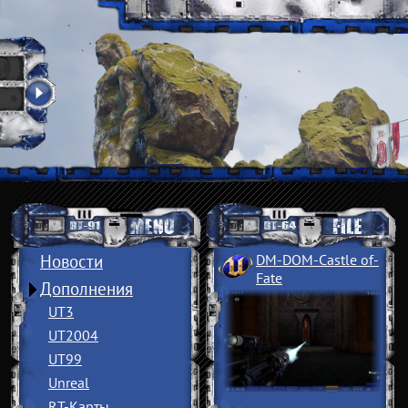
Новости
DM-DOM-Castle of
­
Fate
Дополнения
UT3
UT2004
UT99
Unreal
RT-Карты