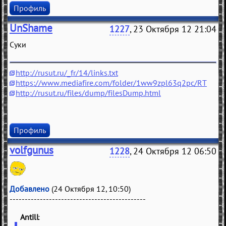
Профиль
UnShame
1227
, 23 Октября 12 21:04
Суки
http://rusut.ru/_fr/14/links.txt
https://www.mediafire.com/folder/1ww9zpl63q2pc/RT
http://rusut.ru/files/dump/filesDump.html
Профиль
volfgunus
1228
, 24 Октября 12 06:50
Добавлено
(24 Октября 12, 10:50)
---------------------------------------------
Antill
(
)