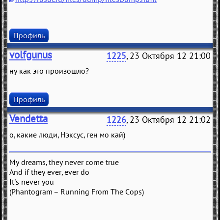
Профиль
volfgunus
1225
, 23 Октября 12 21:00
ну как это произошло?
Профиль
Vendetta
1226
, 23 Октября 12 21:02
о, какие люди, Нэксус, ген мо кай)
My dreams, they never come true
And if they ever, ever do
It's never you
(Phantogram – Running From The Cops)