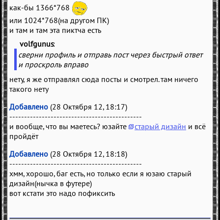
как-бы 1366*768
или 1024*768(на другом ПК)
и там и там эта пиктча есть
volfgunus
(
)
сверни профиль и отправь пост через быстрый ответ
и проскроль вправо
нету, я же отправлял сюда посты и смотрел. там ничего
такого нету
Добавлено
(28 Октября 12, 18:17)
---------------------------------------------
и вообще, что вы маетесь? юзайте
старый дизайн
и всё
пройдёт
Добавлено
(28 Октября 12, 18:18)
---------------------------------------------
хмм, хорошо, баг есть, но только если я юзаю старый
дизайн(нычка в футере)
вот кстати это надо пофиксить