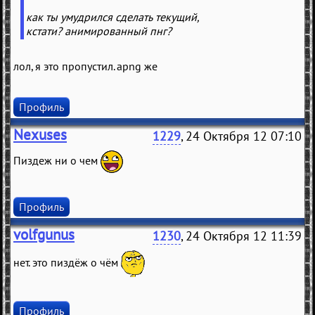
как ты умудрился сделать текущий,
кстати? анимированный пнг?
лол, я это пропустил. apng же
Профиль
Nexuses
1229
, 24 Октября 12 07:10
Пиздеж ни о чем
Профиль
volfgunus
1230
, 24 Октября 12 11:39
нет. это пиздёж о чём
Профиль