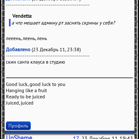
---------------------------------------------
Vendetta
(
)
а что мешает админу рт заснять скрины у себя?
лееень, леень, лень
Добавлено
(23 Декабрь 11, 23:38)
---------------------------------------------
скин санта клауса в студию
Good luck, good luck to you
Hanging like a fruit
Ready to be juiced
Juiced, juiced
Профиль
UnShame
17
, 23 Декабря 11 19:43