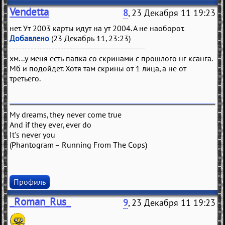
Vendetta
8
, 23 Декабря 11 19:23
нет. Ут 2003 карты идут на ут 2004. А не наоборот.
Добавлено
(23 Декабрь 11, 23:23)
---------------------------------------------
хм...у меня есть папка со скринами с прошлого нг ксанга.
Мб и подойдет. Хотя там скрины от 1 лица, а не от
третьего.
My dreams, they never come true
And if they ever, ever do
It's never you
(Phantogram – Running From The Cops)
Профиль
_Roman_Rus_
9
, 23 Декабря 11 19:23