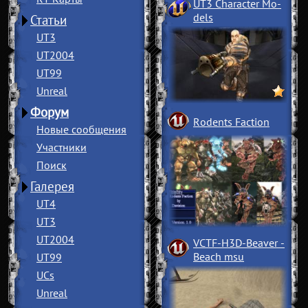
UT3 Character Mo
­
dels
Статьи
UT3
UT2004
UT99
Unreal
Форум
Rodents Faction
Новые сообщения
Участники
Поиск
Галерея
UT4
UT3
UT2004
VCTF-H3D-Beaver
­
Beach msu
UT99
UCs
Unreal