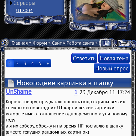
Серверы
UT2004
Главная
»
Форум
»
Сайт
»
Работа сайта
» Новогодние карт
Ответить
Новая тема
1
2
3
4
5
»
Новый опрос
Новогодние картинки в шапку
UnShame
1
, 23 Декабря 11 17:24
Короче говоря, предлагаю постить сюда скрины всяких
снежных и новогодних UT карт и всякие картинки,
которые имеют отношение одновременно к ут и новому
году
а я их соберу, обрежу и на время НГ поставлю в шапку
(вместо текущих рандомных картинок)