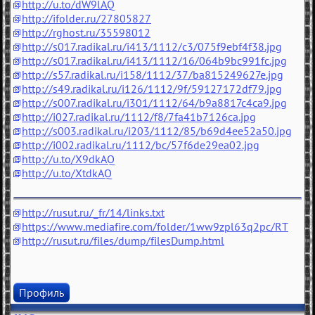
http://u.to/dW9lAQ
http://ifolder.ru/27805827
http://rghost.ru/35598012
http://s017.radikal.ru/i413/1112/c3/075f9ebf4f38.jpg
http://s017.radikal.ru/i413/1112/16/064b9bc991fc.jpg
http://s57.radikal.ru/i158/1112/37/ba815249627e.jpg
http://s49.radikal.ru/i126/1112/9f/59127172df79.jpg
http://s007.radikal.ru/i301/1112/64/b9a8817c4ca9.jpg
http://i027.radikal.ru/1112/f8/7fa41b7126ca.jpg
http://s003.radikal.ru/i203/1112/85/b69d4ee52a50.jpg
http://i002.radikal.ru/1112/bc/57f6de29ea02.jpg
http://u.to/X9dkAQ
http://u.to/XtdkAQ
http://rusut.ru/_fr/14/links.txt
https://www.mediafire.com/folder/1ww9zpl63q2pc/RT
http://rusut.ru/files/dump/filesDump.html
Профиль