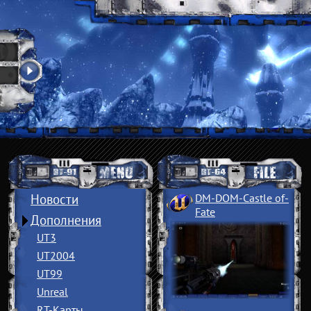
Новости
DM-DOM-Castle of
­
Fate
Дополнения
UT3
UT2004
UT99
Unreal
RT-Карты