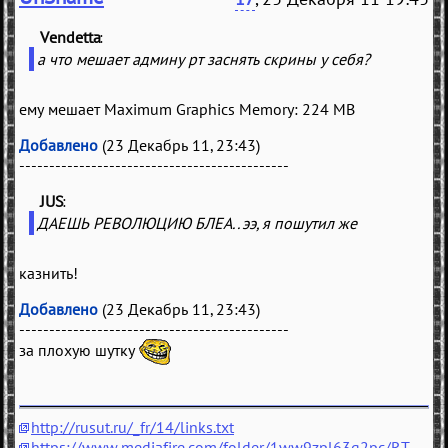
Vendetta
(
)
а что мешает админу рт заснять скрины у себя?
ему мешает Maximum Graphics Memory: 224 MB
Добавлено
(23 Декабрь 11, 23:43)
---------------------------------------------
JUS
(
)
ДАЕШЬ РЕВОЛЮЦИЮ БЛЕА.. ээ, я пошутил же
казнить!
Добавлено
(23 Декабрь 11, 23:43)
---------------------------------------------
за плохую шутку
http://rusut.ru/_fr/14/links.txt
https://www.mediafire.com/folder/1ww9zpl63q2pc/RT