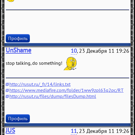
Профиль
UnShame
10
, 23 Декабря 11 19:26
stop talking, do something!
http://rusut.ru/_fr/14/links.txt
https://www.mediafire.com/folder/1ww9zpl63q2pc/RT
http://rusut.ru/files/dump/filesDump.html
Профиль
JUS
11
, 23 Декабря 11 19:26