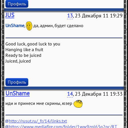
Профиль
JUS
13
, 23 Декабря 11 19:29
UnShame
,
да, админ, будет сделано
Good luck, good luck to you
Hanging like a fruit
Ready to be juiced
Juiced, juiced
Профиль
UnShame
14
, 23 Декабря 11 19:33
иди и принеси мне скрины, юзер
http://rusut.ru/_fr/14/links.txt
https://www.mediafire.com/folder/1ww9zpl63q2pc/RT