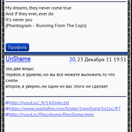
My dreams, they never come true
And if they ever, ever do
It's never you
(Phantogram – Running From The Cops)
Профиль
UnShame
20
, 23 Декабря 11 19:51
эээ, две вещи:
первое, я удивлю, но вы все можете выложить то что
сняли
второе, я уверен, ни один из вас этого не сделает
http://rusut.ru/_fr/14/links.txt
https://www.mediafire.com/folder/1ww9zpl63q2pc/RT
http://rusut.ru/files/dump/filesDump.html