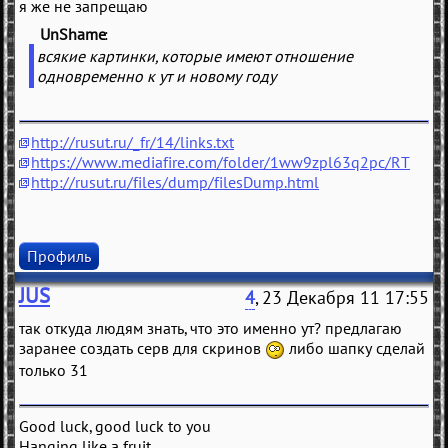
я же не запрещаю
UnShame
(
)
всякие картинки, которые имеют отношение
одновременно к ут и новому году
http://rusut.ru/_fr/14/links.txt
https://www.mediafire.com/folder/1ww9zpl63q2pc/RT
http://rusut.ru/files/dump/filesDump.html
Профиль
JUS
4
, 23 Декабря 11 17:55
так откуда людям знать, что это именно ут? предлагаю
заранее создать серв для скринов
либо шапку сделай
только 31
Good luck, good luck to you
Hanging like a fruit