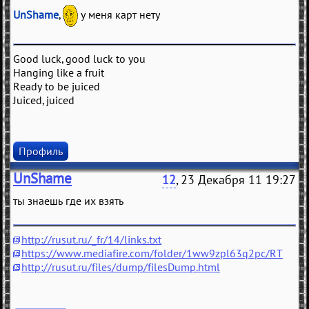
UnShame
,
у меня карт нету
Good luck, good luck to you
Hanging like a fruit
Ready to be juiced
Juiced, juiced
Профиль
UnShame
12
, 23 Декабря 11 19:27
ты знаешь где их взять
http://rusut.ru/_fr/14/links.txt
https://www.mediafire.com/folder/1ww9zpl63q2pc/RT
http://rusut.ru/files/dump/filesDump.html