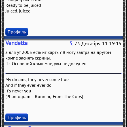
Ready to be juiced
Juiced, juiced
Профиль
Vendetta
5
, 23 Декабря 11 19:19
а для ут 2003 есть нг карты? Я могу завтра на другом
компе заснять скрины.
Пс. Основной комп мне, увы не доступен.
My dreams, they never come true
And if they ever, ever do
It's never you
(Phantogram – Running From The Cops)
Профиль