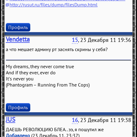
http://rusut.ru/files/dump/filesDump.html
Профиль
Vendetta
15
, 23 Декабря 11 19:36
а что мешает админу рт заснять скрины у себя?
My dreams, they never come true
And if they ever, ever do
It's never you
(Phantogram – Running From The Cops)
Профиль
JUS
16
, 23 Декабря 11 19:38
ДАЕШЬ РЕВОЛЮЦИЮ БЛЕА.. ээ, я пошутил же
Добавлено
(23 Декабрь 11, 23:37)