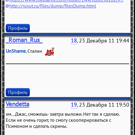
http://rusut.ru/files/dump/filesDump.html
Профиль
_Roman_Rus_
18
, 23 Декабря 11 19:44
UnShame
, Сталин
Профиль
Vendetta
19
, 23 Декабря 11 19:50
хм...Джас, сможешь- завтра выложи. Нет так я сделаю.
Если не очень горит, то смогу скооперироваться с
Псимоном и сделать скрины.