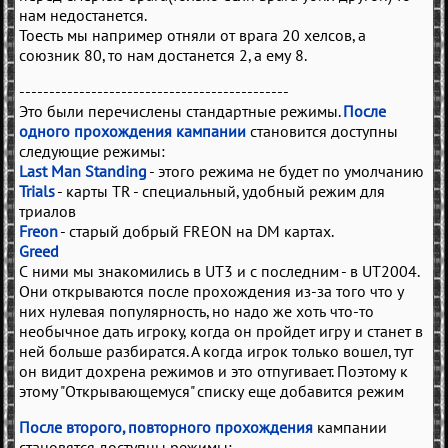
нам недостанется.
Тоесть мы например отняли от врага 20 хелсов, а
союзник 80, то нам достанется 2, а ему 8.
---------------------------------------------
Это были перечислены стандартные режимы.
После
одного прохождения кампании
становится доступны
следующие режимы:
Last Man Standing
- этого режима не будет по умолчанию
Trials
- карты TR - специальный, удобный режим для
триалов
Freon
- старый добрый FREON на DM картах.
Greed
С ними мы знакомились в UT3 и с последним - в UT2004.
Они открываются после прохождения из-за того что у
них нулевая популярность, но надо же хоть что-то
необычное дать игроку, когда он пройдет игру и станет в
ней больше разбиратся. А когда игрок только вошел, тут
он видит дохрена режимов и это отпугивает. Поэтому к
этому "Открывающемуся" списку еще добавится режим
После второго, повторного прохождения
кампании
становятся доступны режимы: