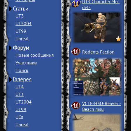
UT3 Character Mo
­
dels
Статьи
UT3
UT2004
UT99
Unreal
Форум
Rodents Faction
Новые сообщения
Участники
Поиск
Галерея
UT4
UT3
UT2004
VCTF-H3D-Beaver
­
Beach msu
UT99
UCs
Unreal