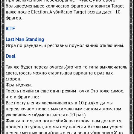
большее\меньшее количество фрагов становится Target
даже после Election. А убийство Target всегда дает +10
фрагов.
iCTF
Last Man Standing
Игра по раундам, и респавны поумолчанию отключены.
Duel
Так же будет переключатель(это что-то типа выключатель
света, тоесть можно ставить два варианта с разных
сторон.
Фраги\очки.
Тоесть появится еще один режим - очки. Это тоже самое,
что и фраги, но:
Все поступления увеличиваются в 10 раз(когда мы
переключаем, поле с максимальным счетом автоматом
увеличивается\уменьшается в 10 раз.)
Фишка в том, что после убийства игрока нам достается
процент от урона, что мы ему нанесли. А если мы умрем
перед смертью врага(только если врага убил другой) то