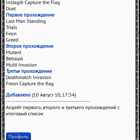
Instagib Capture the Flag
Duel
Первое прохождение
Last Man Standing
Trials
Feon
Greed
Второе прохождение
Mutant
Betrayal
Multi Invasion
Третье прохождение
Deathmatch Invasion
Freon Capture the flag
Добавлено
(10 Август 10, 17:54)
---------------------------------------------
Апдейт первого, второго и третьего прохождений с
итоговый список
Профиль