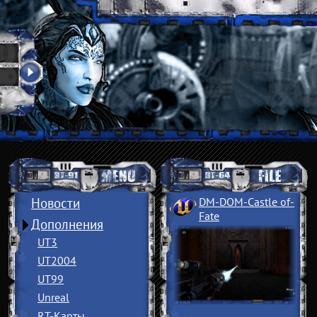
Новости
DM-DOM-Castle of
­
Fate
Дополнения
UT3
UT2004
UT99
Unreal
RT-Карты