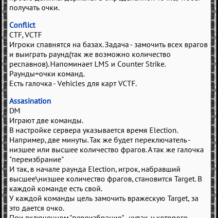
получать очки.
Conflict
CTF, VCTF
Игроки спавнятся на базах. Задача - замочить всех врагов
и выиграть раунд(так же возможно количество
респавнов). Напоминает LMS и Counter Strike.
Раунды=очки команд.
Есть галочка - Vehicles для карт VCTF.
Assasination
DM
Играют две команды.
В настройке сервера указывается время Election.
Например, две минуты. Так же будет переключатель -
низшее или высшее количество фрагов. А так же галочка
"переизбрание"
И так, в начале раунда Election, игрок, набравший
высшее\низшее количество фрагов, становится Target. В
каждой команде есть свой.
У каждой команды цель замочить вражескую Target, за
это дается очко.
При включенном "переизбрание" - чувак, у которого