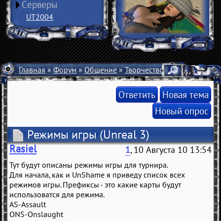
Серверы
UT2004
Главная
»
Форум
»
Общение
»
Творчество
»
Unreal 3
» Ре
Ответить
Новая тема
Новый опрос
Режимы игры
(Unreal 3)
Rasiel
1
, 10 Августа 10 13:54
Тут будут описаны режимы игры для турнира.
Для начала, как и UnShame я приведу список всех
режимов игры. Префиксы - это какие карты будут
использоватся для режима.
AS-Assault
ONS-Onslaught