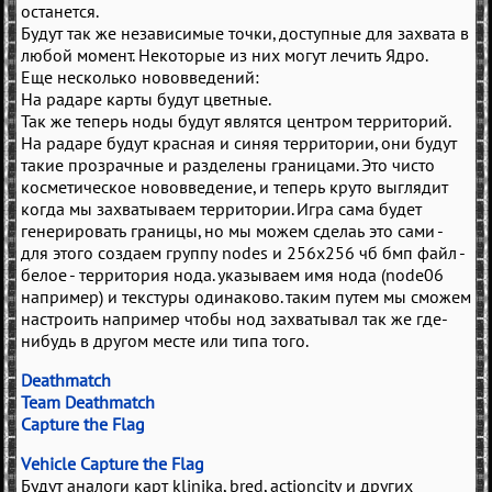
останется.
Будут так же независимые точки, доступные для захвата в
любой момент. Некоторые из них могут лечить Ядро.
Еще несколько нововведений:
На радаре карты будут цветные.
Так же теперь ноды будут являтся центром территорий.
На радаре будут красная и синяя территории, они будут
такие прозрачные и разделены границами. Это чисто
косметическое нововведение, и теперь круто выглядит
когда мы захватываем территории. Игра сама будет
генерировать границы, но мы можем сделаь это сами -
для этого создаем группу nodes и 256х256 чб бмп файл -
белое - территория нода. указываем имя нода (node06
например) и текстуры одинаково. таким путем мы сможем
настроить например чтобы нод захватывал так же где-
нибудь в другом месте или типа того.
Deathmatch
Team Deathmatch
Capture the Flag
Vehicle Capture the Flag
Будут аналоги карт klinika, bred, actioncity и других