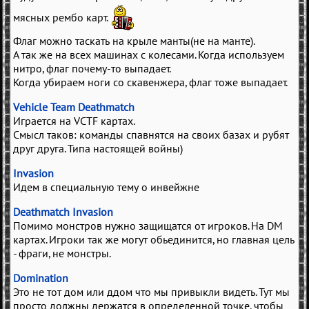
мясных рембо карт.
Флаг можно таскать на крыле манты(не на манте).
А так же на всех машинах с колесами. Когда используем
нитро, флаг почему-то выпадает.
Когда убираем ноги со скавенжера, флаг тоже выпадает.
Vehicle Team Deathmatch
Играется на VCTF картах.
Смысл таков: команды спавнятся на своих базах и рубят
друг друга. Типа настоящей войны)
Invasion
Идем в специальную тему о инвейжне
Deathmatch Invasion
Помимо монстров нужно защищатся от игроков. На DM
картах. Игроки так же могут обьединится, но главная цель
- фраги, не монстры.
Domination
Это не тот дом или ддом что мы привыкли видеть. Тут мы
просто должны держатся в определенной точке, чтобы