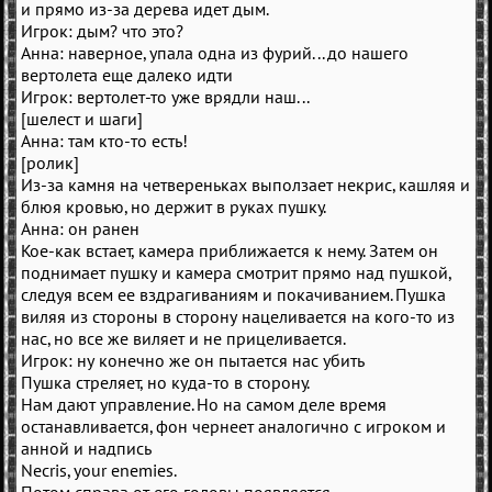
и прямо из-за дерева идет дым.
Игрок: дым? что это?
Анна: наверное, упала одна из фурий... до нашего
вертолета еще далеко идти
Игрок: вертолет-то уже врядли наш...
[шелест и шаги]
Анна: там кто-то есть!
[ролик]
Из-за камня на четвереньках выползает некрис, кашляя и
блюя кровью, но держит в руках пушку.
Анна: он ранен
Кое-как встает, камера приближается к нему. Затем он
поднимает пушку и камера смотрит прямо над пушкой,
следуя всем ее вздрагиваниям и покачиванием. Пушка
виляя из стороны в сторону нацеливается на кого-то из
нас, но все же виляет и не прицеливается.
Игрок: ну конечно же он пытается нас убить
Пушка стреляет, но куда-то в сторону.
Нам дают управление. Но на самом деле время
останавливается, фон чернеет аналогично с игроком и
анной и надпись
Necris, your enemies.