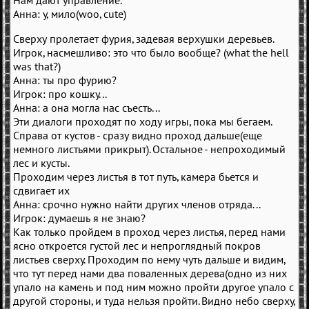
Нам дают управление.
Анна: у, мило(woo, cute)
Сверху пролетает фурия, задевая верхушки деревьев.
Игрок, насмешливо: это что было вообще? (what the hell
was that?)
Анна: ты про фурию?
Игрок: про кошку...
Анна: а она могла нас съесть...
Эти диалоги проходят по ходу игры, пока мы бегаем.
Справа от кустов - сразу видно проход дальше(еще
немного листьями прикрыт). Остальное - непроходимый
лес и кусты.
Проходим через листья в тот путь, камера бьется и
сдвигает их
Анна: срочно нужно найти других членов отряда...
Игрок: думаешь я не знаю?
Как только пройдем в проход через листья, перед нами
ясно откроется густой лес и непроглядный покров
листьев сверху. Проходим по нему чуть дальше и видим,
что тут перед нами два поваленных дерева(одно из них
упало на камень и под ним можно пройти другое упало с
другой стороны, и туда нельзя пройти. Видно небо сверху,