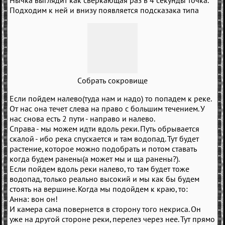
Нычка выглядит как сверкающая раз в 4 секунды точка.
Подходим к ней и внизу появляется подсказака типа
Собрать сокровище
Если пойдем налево(туда нам и надо) то попадем к реке.
От нас она течет слева на право с большим течением. У
нас снова есть 2 пути - направо и налево.
Справа - мы можем идти вдоль реки. Путь обрывается
скалой - ибо река спускается и там водопад. Тут будет
растение, которое можно подобрать и потом ставать
когда будем ранены(а может мы и ща ранены?).
Если пойдем вдоль реки налево, то там будет тоже
водопад, только реально высокий и мы как бы будем
стоять на вершине. Когда мы подойдем к краю, то:
Анна: вон он!
И камера сама повернется в сторону того некриса. Он
уже на другой стороне реки, перелез через нее. Тут прямо