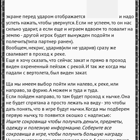
экране перед ударом отображается
и надо
успеть нажать, чтобы увернутся. Если не успеем, то он нас
сильно ударит, а если еще и играем вдвоем то повалит на
землю - другой игрок будет вынужден подойти и
полечить(типа партнер ранен).
Вообщем, некрис, ударив(или не ударив) сразу же
сваливает в проход к реке.
Еще я хочу сказать, что сейчас закат и прямо в проход
виден охрененный пейзаж с рекой. И так же когда мы
падали с вертолета, был виден закат.
Ща мы имеем выбор пойти или налево, к реке, или
направо, за фурию. А можем и туда и туда.
Если пойдем направо, то там будет проход к нычке. Она
не будет спрятана а просто лежать на виду - это чтобы
дать понять, что в игре будут нычки. Когда мы подберем
первую нычку, то появится окошко с надписью:
Ищите сокровища чтобы получать деньги, предметы,
одежду и полезную информацию. Соберите все
сокровища в игре, чтобы получить большую награду.