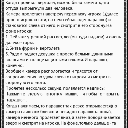
Когда пролетал вертолет, можно было заметить, что
оттуда выпрыгнули два человека.
Камера пролетает навстречу персонажу игрока 1(далее
просто игрок. кстати, на нем сейчас одет парашют) и
становится слева от него, и смотрит в его сторону. На
фоне игрока:
1. Пейзаж: утренний рассвет, лес(мы туда падаем) и очень
далеко - горы.
2. Битва фурий и вертолета
3. Рядом падает девушка с просто белыми, длинными
волосами и солнцезащитными очками. И парашют,
конечно.
Вообщем камера распологается и трясется от
сопротивления воздуха слева от игрока и смотрит в
сторону всего этого.
Пролетев несколько секунд, появляется надпись:
Нажмите левую кнопку мыши, чтобы открыть
парашют.
Когда нажимаем, то парашют так резко открывается(но
камера слишком близко и невидно парашюта пока),
камера немного пролетает вниз, а затем поворачивается
вверх и смотрит на игрока. На фоне, только дальше - та