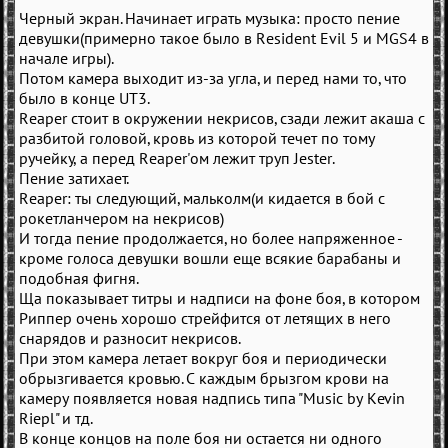
Черный экран. Начинает играть музыка: просто пение
девушки(примерно такое было в Resident Evil 5 и MGS4 в
начале игры).
Потом камера выходит из-за угла, и перед нами то, что
было в конце UT3.
Reaper стоит в окружении некрисов, сзади лежит акаша с
разбитой головой, кровь из которой течет по тому
ручейку, а перед Reaper'ом лежит труп Jester.
Пение затихает.
Reaper: ты следующий, мальколм(и кидается в бой с
рокетланчером на некрисов)
И тогда пение продолжается, но более напряженное -
кроме голоса девушки вошли еще всякие барабаны и
подобная фигня.
Ща показывает титры и надписи на фоне боя, в котором
Риппер очень хорошо стрейфится от летящих в него
снарядов и разносит некрисов.
При этом камера летает вокруг боя и периодически
обрызгивается кровью. С каждым брызгом крови на
камеру появляется новая надпись типа "Music by Kevin
Riepl" и тд.
В конце концов на поле боя ни остается ни одного