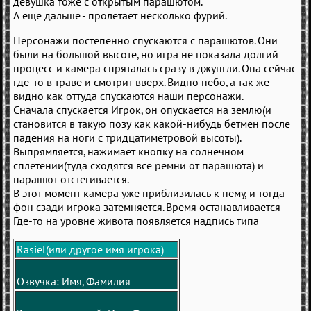
девушка тоже с открытым парашютом.
А еще дальше - пролетает несколько фурий.
Персонажи постепенно спускаются с парашютов. Они
были на большой высоте, но игра не показала долгий
процесс и камера спряталась сразу в джунгли. Она сейчас
где-то в траве и смотрит вверх. Видно небо, а так же
видно как оттуда спускаются наши персонажи.
Сначала спускается Игрок, он опускается на землю(и
становится в такую позу как какой-нибудь бетмен после
падения на ноги с тридцатиметровой высоты).
Выпрямляется, нажимает кнопку на солнечном
сплетении(туда сходятся все ремни от парашюта) и
парашют отстегивается.
В этот момент камера уже приблизилась к нему, и тогда
фон сзади игрока затемняется. Время останавливается
Где-то на уровне живота появляется надпись типа
Rasiel(или другое имя игрока)
Озвучка: Имя, Фамилия