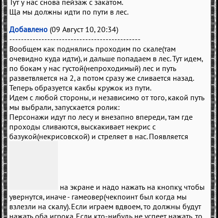
Тут у нас снова пейзаж с закатом.
Ща мы должны идти по пути в лес.
Добавлено
(09 Август 10, 20:34)
---------------------------------------------
Вообщем как поднялись проходим по скале(там
очевидно куда идти), и дальше попадаем в лес. Тут идем,
по бокам у нас густой(непроходимый) лес и путь
разветвляется на 2, а потом сразу же сливается назад.
Теперь образуется какбы кружок из пути.
Идем с любой стороны, и независимо от того, какой путь
мы выбрали, запускается ролик:
Персонажи идут по лесу и внезапно впереди, там где
проходы сливаются, выскакивает некрис с
базукой(некрисовской) и стреляет в нас. Появляется
на экране и надо нажать на кнопку, чтобы
увернутся, иначе - гамеовер(чекпоинт был когда мы
взлезли на скалу). Если играем вдвоем, то должны будут
нажать оба игрока. Если кто-нибудь не успеет нажать, то