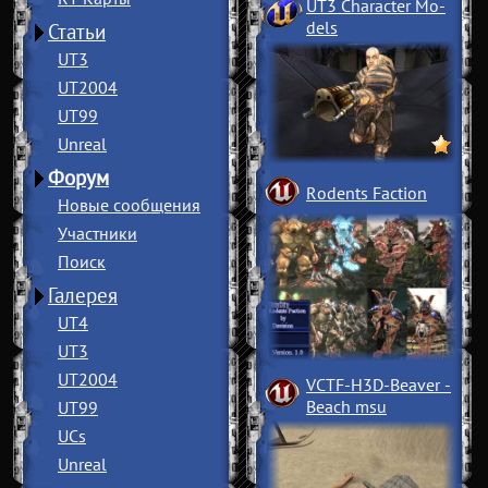
UT3 Character Mo
­
dels
Статьи
UT3
UT2004
UT99
Unreal
Форум
Rodents Faction
Новые сообщения
Участники
Поиск
Галерея
UT4
UT3
UT2004
VCTF-H3D-Beaver
­
Beach msu
UT99
UCs
Unreal