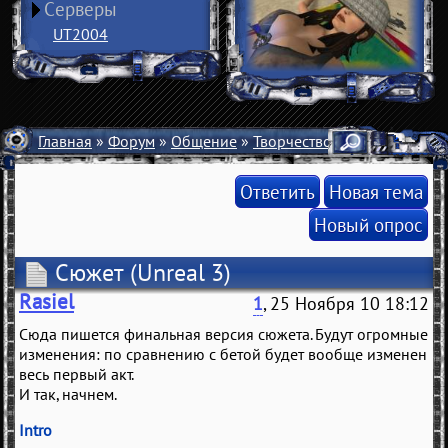
Серверы
UT2004
Главная
»
Форум
»
Общение
»
Творчество
»
Unreal 3
» Сю
Ответить
Новая тема
Новый опрос
Сюжет
(Unreal 3)
Rasiel
1
, 25 Ноября 10 18:12
Сюда пишется финальная версия сюжета. Будут огромные
изменения: по сравнению с бетой будет вообще изменен
весь первый акт.
И так, начнем.
Intro