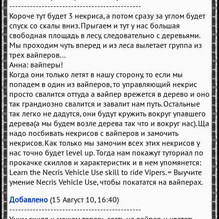
---------------------------------------------
Короче тут будет 3 некриса, а потом сразу за углом будет
спуск со скалы вниз. Прыгаем и тут у нас большая
свободная площадь в лесу, следовательно с деревьями.
Мы проходим чуть вперед и из леса вылетает группа из
трех вайперов...
Анна: вайперы!
Когда они только летят в нашу сторону, то если мы
попадем в один из вайперов, то управляющий некрис
просто свалится оттуда а вайпер врежется в дерево и оно
так грандиозно свалится и завалит нам путь. Остальные
так легко не дадутся, они будут кружить вокруг упавшего
дерева(а мы будем возле дерева так что и вокруг нас). Ща
надо посбивать некрисов с вайперов и замочить
некрисов. Как только мы замочим всех этих некрисов у
нас точно будет level up. Тогда нам покажут туториал по
прокачке скиллов и характеристик и в нем упомянется:
Learn the Necris Vehicle Use skill to ride Vipers. = Выучите
умение Necris Vehicle Use, чтобы покататся на вайперах.
Добавлено
(15 Август 10, 16:40)
---------------------------------------------