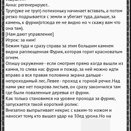
Анна: регенерируют..
Труп(уже не труп) потихоньку начинает вставать, а потом
резко подрывается с земли и убегает туда, дальше, за
камень, к фурии(отсюда ее не видно но ч скажу вам что
она там).
[Нам дают управление]
Игрок: за ним!
Бежим туда и сразу справа за этим большим камнем
видна раплющенная Фурия, которая горит красноватым
огнем.
Опишу окружение - если смотрим прямо когда вышли из
камня, то слева нас фурия и пожар, за ней можно идти
вправо а вся правая половина экрана дальше -
непроходимый лес. Левее - проход к горной речке. Над
нами уже нет покрова листьев, он сразу закончился там
где были поваленные деревья от фурии.
Как только становимся на уровне прохода за фурию,
запускается такой короткий ролик:
Внезапно выпрыгивает некрис с каким-то ножом и
наносит тому, кто вышел удар на 30ед урона. Но на