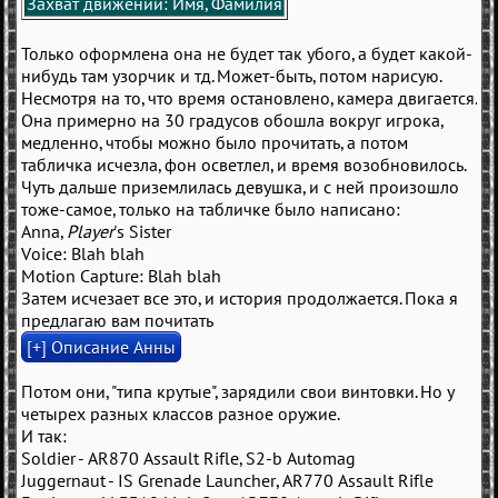
Захват движений: Имя, Фамилия
Только оформлена она не будет так убого, а будет какой-
нибудь там узорчик и тд. Может-быть, потом нарисую.
Несмотря на то, что время остановлено, камера двигается.
Она примерно на 30 градусов обошла вокруг игрока,
медленно, чтобы можно было прочитать, а потом
табличка исчезла, фон осветлел, и время возобновилось.
Чуть дальше приземлилась девушка, и с ней произошло
тоже-самое, только на табличке было написано:
Anna,
Player
's Sister
Voice: Blah blah
Motion Capture: Blah blah
Затем исчезает все это, и история продолжается. Пока я
предлагаю вам почитать
Потом они, "типа крутые", зарядили свои винтовки. Но у
четырех разных классов разное оружие.
И так:
Soldier - AR870 Assault Rifle, S2-b Automag
Juggernaut - IS Grenade Launcher, AR770 Assault Rifle