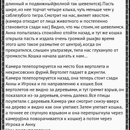
длинный и подвижный(волной так шевелится). Пасть
шире, из нее торчат четыре клыка, чуть меньше чем у
саблезубого тигра. Смотрит на нас, виляет хвостом.
(камера отходит от лица животного и постепенно
становится сзади нас) Видно, что мы стоим, не шевелимся.
Анна попыталась спокойно отойти назад, и тут же кошка
открыла пасть и издала очень громкий рык(во время
этого шло такое размытие от центра), когда он
прекратился, слышен ультразвук, типа нас глухануло от
громкости. Кошка начала шагать к нам...
Камера телепортируется на место боя вертолета и
некрисовских фурий. Вертолет падает в джунгли.
Камера телепортируется назад, она теперь стоит сзади
Анны и Игрока и по направлению к кошке. Боя
вертолетов не видно за деревьями, и тут гремит взрыв, он
показался из-за деревьев, очень далеко. Все птицы
поулетали с деревьев. Камера уже смотрит снизу-вверх
на дерево и видно как они улетают. Затем улетает кошка,
а точнее ее спугнуло взрывом и она перепрыгнула через
камеру(она поворачивается к кошке) а потом через
Игрока и Анну.