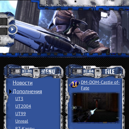
Новости
DM-DOM-Castle of
­
Fate
Дополнения
UT3
UT2004
UT99
Unreal
RT-Карты