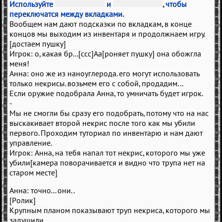
Используйте
и
, чтобы
переключатся между вкладками.
Вообщем нам дают подсказки по вкладкам, в конце
концов мы выходим из инвентаря и продолжнаем игру.
[достаем пушку]
Игрок: о, какая бр...[ссс]Аа[роняет пушку] она обожгла
меня!
Анна: оно же из наноуглерода. его могут использовать
только некрисы. возьмем его с собой, продадим...
Если оружие подобрала Анна, то умничать будет игрок.
-
Мы не смогли бы сразу его подобрать, потому что на нас
выскакивает второй некрис после того как мы убили
первого. Проходим туториал по инвентарю и нам дают
управление.
Игрок: Анна, на тебя напал тот некрис, которого мы уже
убили[камера поворачивается и видно что трупа нет на
старом месте]
Анна: точно... они..
[Ролик]
Крупным планом показывают труп некриса, которого мы
задушили