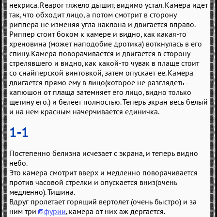
некриса. Reapor тяжело дышит, видимо устал. Камера идет
так, что обходит лицо, а потом смотрит в сторону
риппера не изменяя угла наклона и двигается вправо.
Риппер стоит боком к камере и видно, как какая-то
хреновина (может наподобие дротика) воткнулась в его
спину. Камера поворачивается и двигается в сторону
стрелявшего и видно, как какой-то чувак в плаще стоит
со снайперской винтовкой, затем опускает ее. Камера
двигается прямо ему в лицо(которое не разглядеть -
капюшон от плаща затемняет его лицо, видно только
щетину его.) и белеет полностью. Теперь экран весь белый
и на нем красным начерчивается единичка.
1-1
Постепенно белизна исчезает с экрана, и теперь видно
небо.
Это камера смотрит вверх и медленно поворачивается
против часовой стрелки и опускается вниз(очень
медленно). Тишина.
Вдруг пролетает горящий вертолет (очень быстро) и за
ним три
фурии
, камера от них аж дергается.