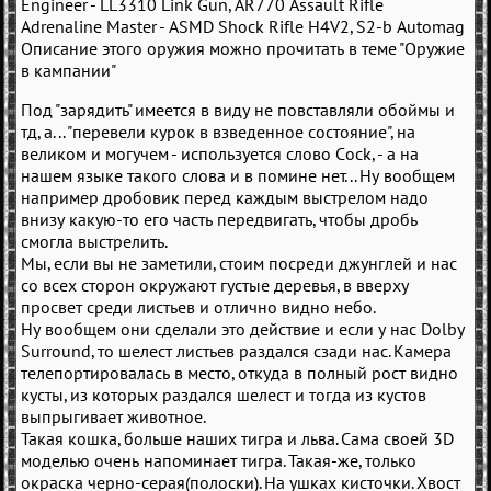
Engineer - LL3310 Link Gun, AR770 Assault Rifle
Adrenaline Master - ASMD Shock Rifle H4V2, S2-b Automag
Описание этого оружия можно прочитать в теме "Оружие
в кампании"
Под "зарядить" имеется в виду не повставляли обоймы и
тд, а... "перевели курок в взведенное состояние", на
великом и могучем - используется слово Cock, - а на
нашем языке такого слова и в помине нет... Ну вообщем
например дробовик перед каждым выстрелом надо
внизу какую-то его часть передвигать, чтобы дробь
смогла выстрелить.
Мы, если вы не заметили, стоим посреди джунглей и нас
со всех сторон окружают густые деревья, в вверху
просвет среди листьев и отлично видно небо.
Ну вообщем они сделали это действие и если у нас Dolby
Surround, то шелест листьев раздался сзади нас. Камера
телепортировалась в место, откуда в полный рост видно
кусты, из которых раздался шелест и тогда из кустов
выпрыгивает животное.
Такая кошка, больше наших тигра и льва. Сама своей 3D
моделью очень напоминает тигра. Такая-же, только
окраска черно-серая(полоски). На ушках кисточки. Хвост